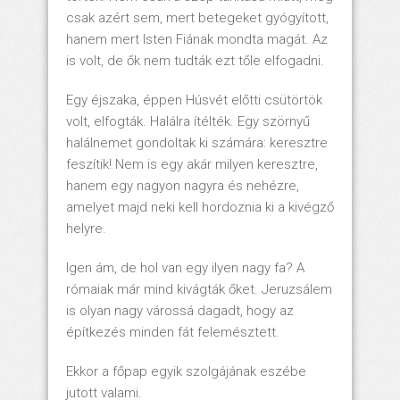
csak azért sem, mert betegeket gyógyított,
hanem mert Isten Fiának mondta magát. Az
is volt, de ők nem tudták ezt tőle elfogadni.
Egy éjszaka, éppen Húsvét előtti csütörtök
volt, elfogták. Halálra ítélték. Egy szörnyű
halálnemet gondoltak ki számára: keresztre
feszítik! Nem is egy akár milyen keresztre,
hanem egy nagyon nagyra és nehézre,
amelyet majd neki kell hordoznia ki a kivégző
helyre.
Igen ám, de hol van egy ilyen nagy fa? A
rómaiak már mind kivágták őket. Jeruzsálem
is olyan nagy várossá dagadt, hogy az
építkezés minden fát felemésztett.
Ekkor a főpap egyik szolgájának eszébe
jutott valami.