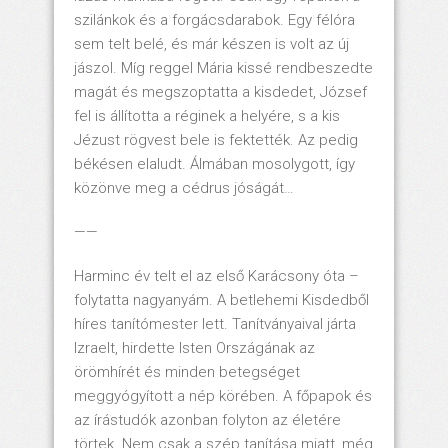
szilánkok és a forgácsdarabok. Egy félóra
sem telt belé, és már készen is volt az új
jászol. Míg reggel Mária kissé rendbeszedte
magát és megszoptatta a kisdedet, József
fel is állította a réginek a helyére, s a kis
Jézust rögvest bele is fektették. Az pedig
békésen elaludt. Álmában mosolygott, így
közönve meg a cédrus jóságát…
——
Harminc év telt el az első Karácsony óta –
folytatta nagyanyám. A betlehemi Kisdedből
híres tanítómester lett. Tanítványaival járta
Izraelt, hirdette Isten Országának az
örömhírét és minden betegséget
meggyógyított a nép körében. A főpapok és
az írástudók azonban folyton az életére
törtek. Nem csak a szép tanítása miatt, még