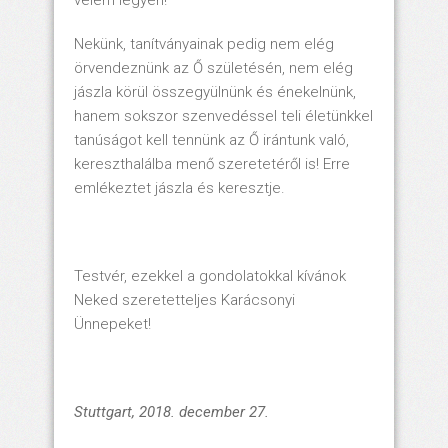
velem legyen!
Nekünk, tanítványainak pedig nem elég
örvendeznünk az Ő születésén, nem elég
jászla körül összegyülnünk és énekelnünk,
hanem sokszor szenvedéssel teli életünkkel
tanúságot kell tennünk az Ő irántunk való,
kereszthalálba menő szeretetéről is!
Erre
emlékeztet jászla és keresztje.
Testvér, ezekkel a gondolatokkal kívánok
Neked szeretetteljes Karácsonyi
Ünnepeket!
Stuttgart, 2018. december 27.