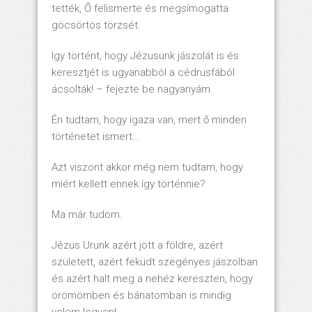
tették, Ő felismerte és megsímogatta
göcsörtös törzsét.
Igy történt, hogy Jézusunk jászolát is és
keresztjét is ugyanabból a cédrusfából
ácsolták! – fejezte be nagyanyám.
Én tudtam, hogy igaza van, mert ő minden
történetet ismert…
Azt viszont akkor még nem tudtam, hogy
miért kellett ennek így történnie?
Ma már tudom.
Jézus Urunk azért jött a földre, azért
született, azért feküdt szegényes jászolban
és azért halt meg a nehéz kereszten, hogy
örömömben és bánatomban is mindig