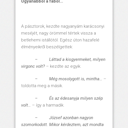
Ugyanabból a fából…
A pásztorok, kezdte nagyanyám karácsonyi
meséjét, nagy örömmel tértek vissza a
betlehemi istállótól. Egész úton hazafelé
élményeikről beszélgettek:
– Láttad a kisgyermeket, milyen
virgonc volt?
– kezdte az egyik.
– Még mosolygott is, mintha…
–
toldotta meg a másik.
– És az édesanyja milyen szép
volt…
– így a harmadik.
– József azonban nagyon
szomorkodott. Mikor kérdeztem, azt mondta