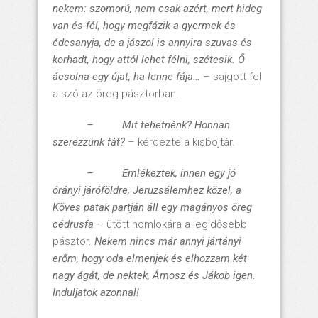
nekem: szomorú, nem csak azért, mert hideg
van és fél, hogy megfázik a gyermek és
édesanyja, de a jászol is annyira szuvas és
korhadt, hogy attól lehet félni, szétesik. Ő
ácsolna egy újat, ha lenne fája…
– sajgott fel
a szó az öreg pásztorban.
– Mit tehetnénk? Honnan
szerezzünk fát?
– kérdezte a kisbojtár.
– Emlékeztek, innen egy jó
órányi járóföldre, Jeruzsálemhez közel, a
Köves patak partján áll egy magányos öreg
cédrusfa –
ütött homlokára a legidősebb
pásztor.
Nekem nincs már annyi jártányi
erőm, hogy oda elmenjek és elhozzam két
nagy ágát, de nektek, Ámosz és Jákob igen.
Induljatok azonnal!