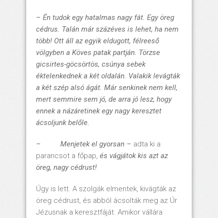
– Én tudok egy hatalmas nagy fát. Egy öreg
cédrus. Talán már százéves is lehet, ha nem
több! Ott áll az egyik eldugott, félreeső
völgyben a Köves patak partján. Törzse
gicsirtes-göcsörtös, csúnya sebek
éktelenkednek a két oldalán. Valakik levágták
a két szép alsó ágát. Már senkinek nem kell,
mert semmire sem jó, de arra jó lesz, hogy
ennek a názáretinek egy nagy keresztet
ácsoljunk belőle.
– Menjetek el gyorsan –
adta ki a
parancsot a főpap,
és vágjátok kis azt az
öreg, nagy cédrust!
Úgy is lett. A szolgák elmentek, kivágták az
öreg cédrust, és abból ácsolták meg az Úr
Jézusnak a keresztfáját. Amikor vállára