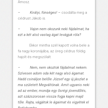
Ámosz.
– Királyi, fönséges! –
csodálta meg a
cédrust Jákob is.
– Vajon nem okozunk neki fájdalmat, ha
ezt a két alsó vastag ágat levágjuk róla?
Ekkor mintha szél kapott volna bele a
fa nagy koronájába, az öreg cédrus földig
hajolt és megszólalt:
– Nem, nem okoztok fájdalmat nekem.
Szívesen adom oda két nagy alsó ágamat.
Hadd csináljon belőle József egy új jászlat a
ma született Megváltónak. Amit ugyanis neki
ad az ember, mondja egy ősrégi jövendőlés,
azt százszorosan vissza fogja kapni majd
tőle. Rajta, vágjátok le ágaimat és vigyétek el