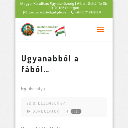
Magyar Katolikus Egyházközség | Albert-Schäffle-Str.
30, 70186 Stuttgart
szentgellert.stuttgart@drs.de
+49 (0) 711 236 919 0
Ugyanabból a
fából…
by
Tibor atya
2018. DEZEMBER 27
IN
GONDOLATOK
1424