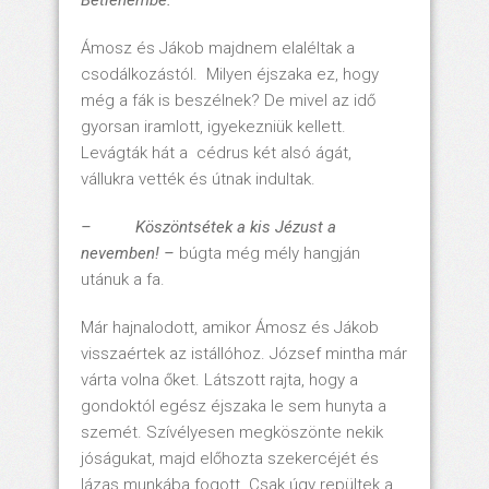
Betlehembe.
Ámosz és Jákob majdnem elaléltak a
csodálkozástól. Milyen éjszaka ez, hogy
még a fák is beszélnek? De mivel az idő
gyorsan iramlott, igyekezniük kellett.
Levágták hát a cédrus két alsó ágát,
vállukra vették és útnak indultak.
– Köszöntsétek a kis Jézust a
nevemben! –
búgta még mély hangján
utánuk a fa.
Már hajnalodott, amikor Ámosz és Jákob
visszaértek az istállóhoz. József mintha már
várta volna őket. Látszott rajta, hogy a
gondoktól egész éjszaka le sem hunyta a
szemét. Szívélyesen megköszönte nekik
jóságukat, majd előhozta szekercéjét és
lázas munkába fogott. Csak úgy repültek a