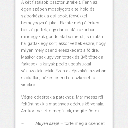
A két fiatalabb pásztor útrakelt. Fenn az
égen szépen mosolygott a telihold és
sziporkáztak a csillagok, fényükkel
beragyogva útjukat. Eleinte még élénken
beszélgettek, egy darab után azonban
mindegyikük gondolataiba merült, s miután
hallgattak egy sort, akkor vették észre, hogy
milyen mély csend ereszkedett a földre.
Máskor csak úgy vonítottak és üvöltöttek a
farkasok, a kutyák pedig ugatásukkal
válaszoltak nekik. Ezen az éjszakán azonban
szokatlan, békés csend ereszkedett a
vidékre.
Végre odaértek a patakhoz. Már messziről
feltűnt nekik a magányos cédrus körvonala.
Amikor mellette megálltak, megilletődtek.
– Milyen szép!
– törte meg a csendet