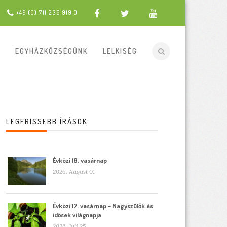
+49 (0) 711 236 919 0
EGYHÁZKÖZSÉGÜNK
LELKISÉG
LEGFRISSEBB ÍRÁSOK
Évközi 18. vasárnap
2026. August 01
Évközi 17. vasárnap – Nagyszülők és
idősek világnapja
2026. Juli 25