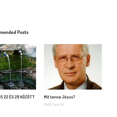
mended Posts
US 22 ÉS 28 KÖZÖTT
Mit tenne Jézus?
2026. Juni 18