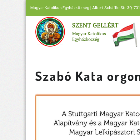
Magyar Katolikus Egyházközség | Albert-Schäffle-Str. 30, 701
Szabó Kata orgo