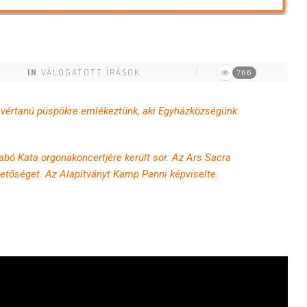
IN
VÁLOGATOTT ÍRÁSOK
766
t vértanú püspökre emlékeztünk, aki Egyházközségünk
bó Kata orgonakoncertjére került sor. Az Ars Sacra
ehetőséget. Az Alapítványt Kamp Panni képviselte.