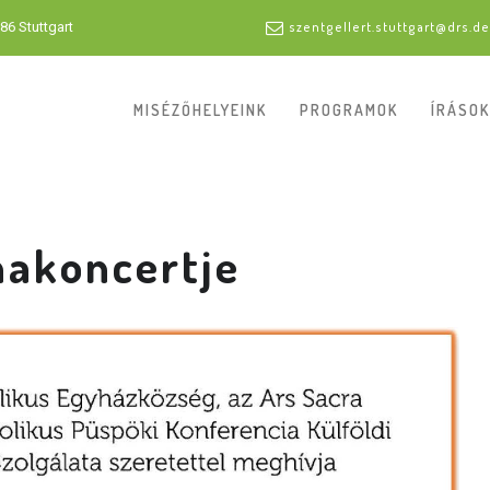
86 Stuttgart
szentgellert.stuttgart@drs.de
MISÉZŐHELYEINK
PROGRAMOK
ÍRÁSOK
nakoncertje