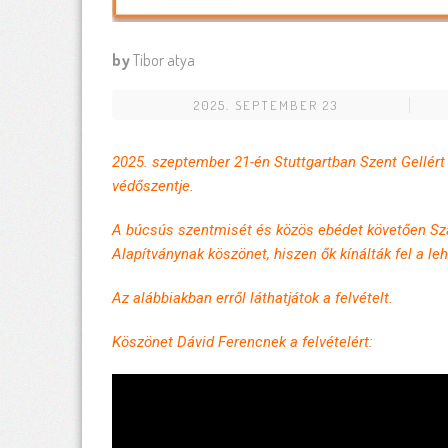
by
Tibor atya
2025. SEPTEMBER 23
2025. szeptember 21-én Stuttgartban Szent Gellér
védőszentje.
A búcsús szentmisét és közös ebédet követően Sza
Alapítványnak köszönet, hiszen ők kínálták fel a l
Az alábbiakban erről láthatjátok a felvételt.
Köszönet Dávid Ferencnek a felvételért: