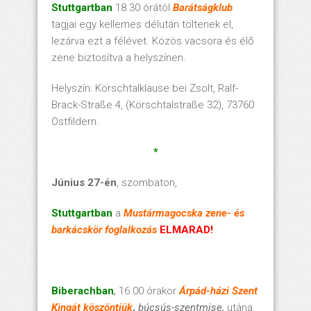
Stuttgartban
18.30 órától
Barátságklub
tagjai egy kellemes délután töltenek el,
lezárva ezt a félévet. Közös vacsora és élő
zene biztosítva a helyszínen.
Helyszín: Körschtalklause bei Zsolt, Ralf-
Brack-Straße 4, (Körschtalstraße 32), 73760
Ostfildern.
*
Június 27-én
, szombaton,
Stuttgartban
a
Mustármagocska zene- és
barkácskör foglalkozás
ELMARAD!
Biberachban
,
16.00 órakor
Árpád-házi Szent
Kingát
köszöntjük
,
búcsús-szentmise,
utána