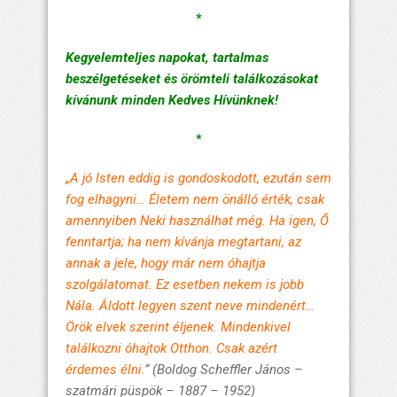
*
Kegyelemteljes napokat, tartalmas
beszélgetéseket és örömteli találkozásokat
kívánunk minden Kedves Hívünknek!
*
„A jó Isten eddig is gondoskodott, ezután sem
fog elhagyni… Életem nem önálló érték, csak
amennyiben Neki használhat még. Ha igen, Ő
fenntartja; ha nem kívánja megtartani, az
annak a jele, hogy már nem óhajtja
szolgálatomat. Ez esetben nekem is jobb
Nála. Áldott legyen szent neve mindenért…
Örök elvek szerint éljenek. Mindenkivel
találkozni óhajtok Otthon. Csak azért
érdemes élni.
”
(Boldog Scheffler János –
szatmári püspök – 1887 – 1952
)