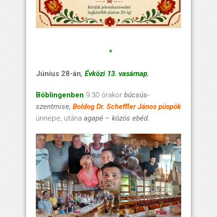
*
Június 28-án
,
Évközi 13. vasárnap
,
Böblingenben
9.30 órakor
búcsús-
szentmise,
Boldog Dr. Scheffler János püspök
ünnepe, utána
agapé – közös ebéd.