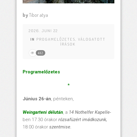
by
Tibor atya
2026. JUNI 22
IN
PROGAMELŐZETES
,
VÁLOGATOTT
ÍRÁSOK
412
Programelőzetes
*
Június 26-án
, pénteken,
Weingarteni délután
, a
14 Nothelfer Kapelle-
ben 17.30 órakor
rózsafüzért imádkozunk,
18.00 órakor
szentmise.