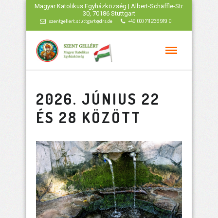
Magyar Katolikus Egyházközség | Albert-Schäffle-Str.
30, 70186 Stuttgart
szentgellert.stuttgart@drs.de
+49 (0) 711 236 919 0
2026. JÚNIUS 22
ÉS 28 KÖZÖTT