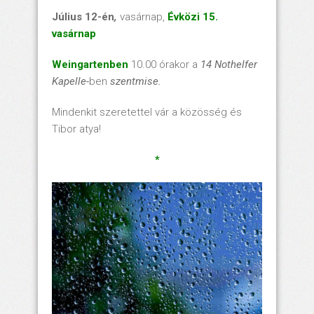
Július 12-én
,
vasárnap,
Évközi 15.
vasárnap
Weingartenben
10.00 órakor a
14 Nothelfer
Kapelle-
ben
szentmise.
Mindenkit szeretettel vár a közösség és
Tibor atya!
*