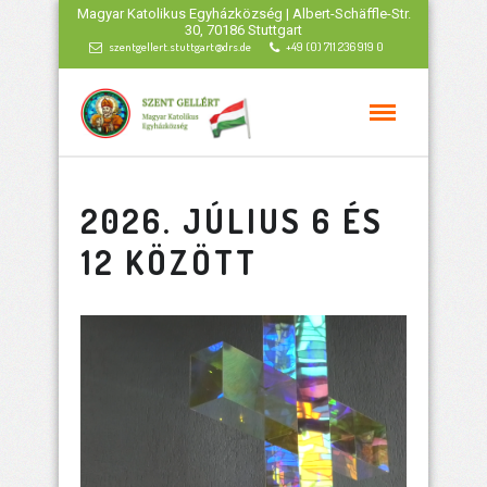
Magyar Katolikus Egyházközség | Albert-Schäffle-Str.
30, 70186 Stuttgart
szentgellert.stuttgart@drs.de
+49 (0) 711 236 919 0
2026. JÚLIUS 6 ÉS
12 KÖZÖTT