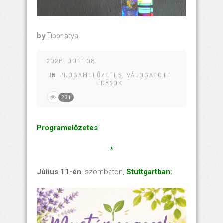
by
Tibor atya
2026. JULI 08
IN
PROGAMELŐZETES
,
VÁLOGATOTT
ÍRÁSOK
231
Programelőzetes
*
Július 11-én
, szombaton,
Stuttgartban: