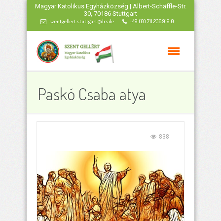
Magyar Katolikus Egyházközség | Albert-Schäffle-Str.
30, 70186 Stuttgart
szentgellert.stuttgart@drs.de
+49 (0) 711 236 919 0
Paskó Csaba atya
838