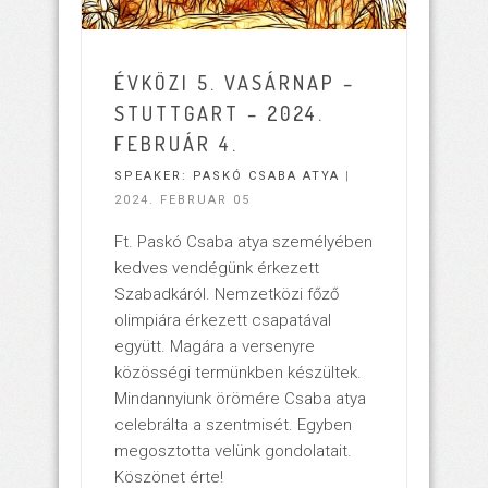
ÉVKÖZI 5. VASÁRNAP –
STUTTGART – 2024.
FEBRUÁR 4.
SPEAKER:
PASKÓ CSABA ATYA
|
2024. FEBRUAR 05
Ft. Paskó Csaba atya személyében
kedves vendégünk érkezett
Szabadkáról. Nemzetközi főző
olimpiára érkezett csapatával
együtt. Magára a versenyre
közösségi termünkben készültek.
Mindannyiunk örömére Csaba atya
celebrálta a szentmisét. Egyben
megosztotta velünk gondolatait.
Köszönet érte!