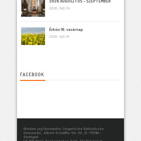
2026 AUGUSZTUS – SZEPTEMBER
2026. Juli 24
Évközi 16. vasárnap
2026. Juli 19
FACEBOOK
Minden jog fenntartva. Ungarische Katholische
Gemeinde, Albert-Schäffle-Str. 30., D–70186 –
Stuttgart