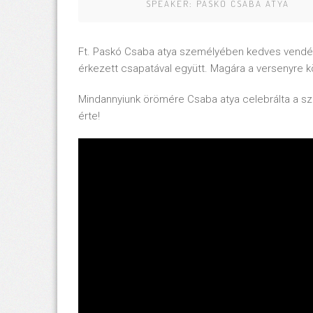
SPEAKER:
PASKÓ CSABA ATYA
Ft. Paskó Csaba atya személyében kedves vendég
érkezett csapatával együtt. Magára a versenyre 
Mindannyiunk örömére Csaba atya celebrálta a s
érte!