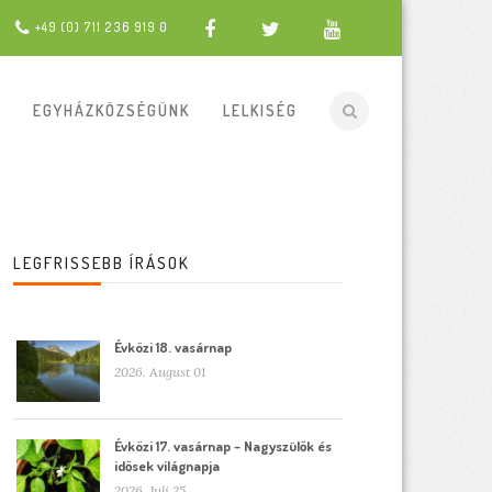
+49 (0) 711 236 919 0
EGYHÁZKÖZSÉGÜNK
LELKISÉG
LEGFRISSEBB ÍRÁSOK
Évközi 18. vasárnap
2026. August 01
Évközi 17. vasárnap – Nagyszülők és
idősek világnapja
2026. Juli 25