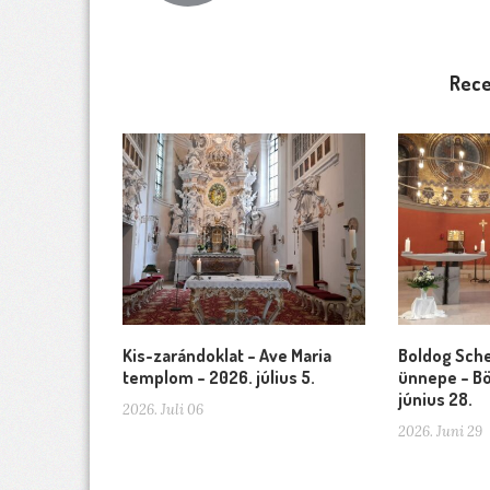
Rece
Kis-zarándoklat – Ave Maria
Boldog Sche
templom – 2026. július 5.
ünnepe – Bö
június 28.
2026. Juli 06
2026. Juni 29