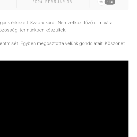
2024. FEBRUAR 05
838
ünk érkezett Szabadkáról. Nemzetközi főző olimpiára
közösségi termünkben készültek.
zentmisét. Egyben megosztotta velünk gondolatait. Köszönet