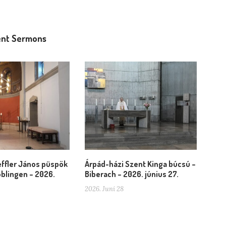
nt Sermons
ffler János püspök
Árpád-házi Szent Kinga búcsú –
blingen – 2026.
Biberach – 2026. június 27.
2026. Juni 28