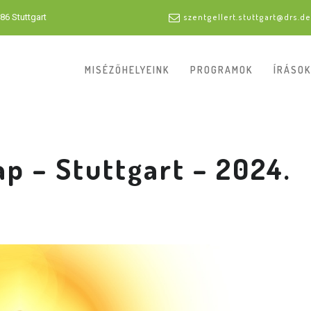
86 Stuttgart
szentgellert.stuttgart@drs.de
MISÉZŐHELYEINK
PROGRAMOK
ÍRÁSOK
ap – Stuttgart – 2024.