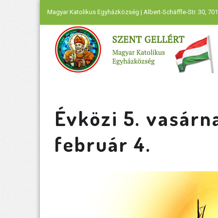
Magyar Katolikus Egyházközség | Albert-Schäffle-Str. 30, 701
Évközi 5. vasárn
február 4.