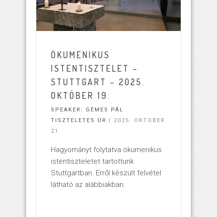
ÖKUMENIKUS
ISTENTISZTELET –
STUTTGART – 2025.
OKTÓBER 19.
SPEAKER:
GÉMES PÁL
TISZTELETES ÚR
| 2025. OKTOBER
21
Hagyományt folytatva ökumenikus
istentiszteletet tartottunk
Stuttgartban. Erről készült felvétel
látható az alábbiakban.