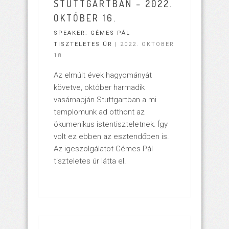
STUTTGARTBAN – 2022.
OKTÓBER 16.
SPEAKER:
GÉMES PÁL
TISZTELETES ÚR
| 2022. OKTOBER
18
Az elmúlt évek hagyományát
követve, október harmadik
vasárnapján Stuttgartban a mi
templomunk ad otthont az
ökumenikus istentiszteletnek. Így
volt ez ebben az esztendőben is.
Az igeszolgálatot Gémes Pál
tiszteletes úr látta el.