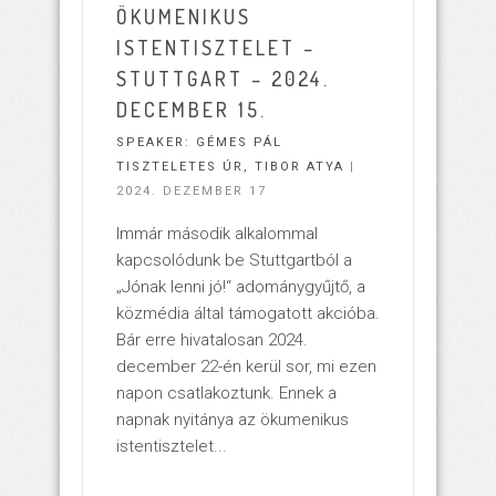
ÖKUMENIKUS
ISTENTISZTELET –
STUTTGART – 2024.
DECEMBER 15.
SPEAKER:
GÉMES PÁL
TISZTELETES ÚR
,
TIBOR ATYA
|
2024. DEZEMBER 17
Immár második alkalommal
kapcsolódunk be Stuttgartból a
„Jónak lenni jó!“ adománygyűjtő, a
közmédia által támogatott akcióba.
Bár erre hivatalosan 2024.
december 22-én kerül sor, mi ezen
napon csatlakoztunk. Ennek a
napnak nyitánya az ökumenikus
istentisztelet...