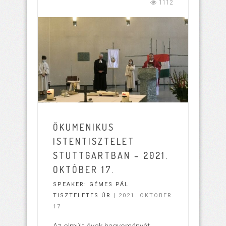
1112
ÖKUMENIKUS
ISTENTISZTELET
STUTTGARTBAN – 2021.
OKTÓBER 17.
SPEAKER:
GÉMES PÁL
TISZTELETES ÚR
| 2021. OKTOBER
17
Az elmúlt évek hagyományát