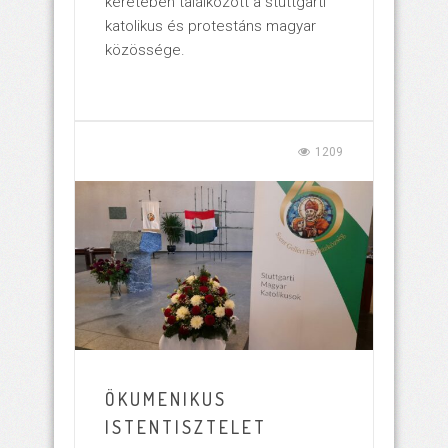
keretében találkozott a stuttgarti
katolikus és protestáns magyar
közössége.
1209
ÖKUMENIKUS
ISTENTISZTELET