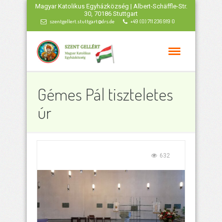
Magyar Katolikus Egyházközség | Albert-Schäffle-Str.
30, 70186 Stuttgart
szentgellert.stuttgart@drs.de
+49 (0) 711 236 919 0
Gémes Pál tiszteletes
úr
632