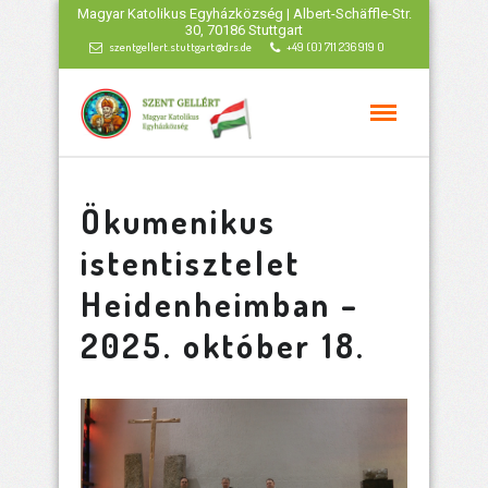
Magyar Katolikus Egyházközség | Albert-Schäffle-Str.
30, 70186 Stuttgart
szentgellert.stuttgart@drs.de
+49 (0) 711 236 919 0
Ökumenikus
istentisztelet
Heidenheimban –
2025. október 18.