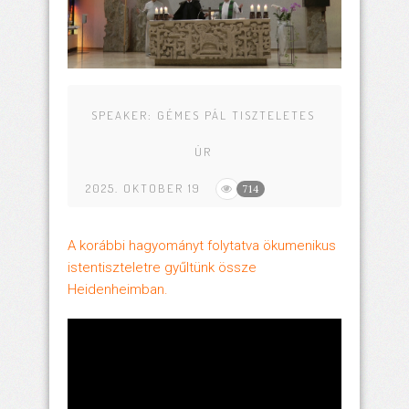
SPEAKER:
GÉMES PÁL TISZTELETES
ÚR
2025. OKTOBER 19
714
A korábbi hagyományt folytatva ökumenikus
istentiszteletre gyűltünk össze
Heidenheimban.