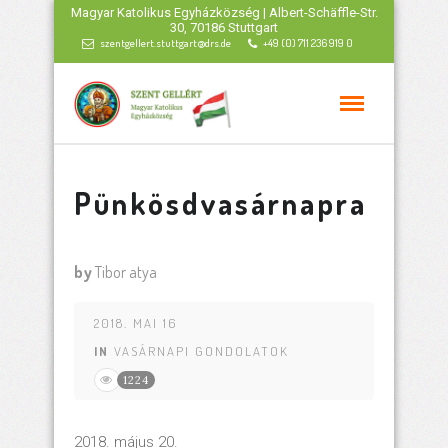
Magyar Katolikus Egyházközség | Albert-Schäffle-Str.
30, 70186 Stuttgart
szentgellert.stuttgart@drs.de
+49 (0) 711 236 919 0
Pünkösdvasárnapra
by
Tibor atya
2018. MAI 16
IN
VASÁRNAPI GONDOLATOK
1224
2018. május 20.