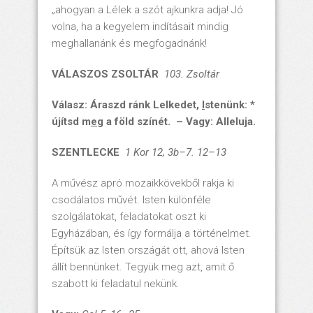
„ahogyan a Lélek a szót ajkunkra adja! Jó
volna, ha a kegyelem indításait mindig
meghallanánk és megfogadnánk!
VÁLASZOS ZSOLTÁR
103. Zsoltár
Válasz: Áraszd ránk Lelkedet,
I
stenünk: *
újítsd
m
e
g a föld színét. – Vagy: Alleluja.
SZENTLECKE
1 Kor 12, 3b–7. 12–13
A művész apró mozaikkövekből rakja ki
csodálatos művét. Isten különféle
szolgálatokat, feladatokat oszt ki
Egyházában, és így formálja a történelmet.
Építsük az Isten országát ott, ahová Isten
állít bennünket. Tegyük meg azt, amit ő
szabott ki feladatul nekünk.