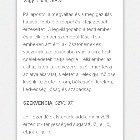
Vagy:
Gal 5, 16–25
Pál apostol a megváltás és a megigazulás
hatását többféle képpel és kifejezéssel
érzékelteti. A legvilágosabb a testi ember
és a lelki ember szembeállítása. Testi
embe-ren azt érti, aki ösztöneinek és
vágyainak szolgaságában van, s aki a test
cselekedeteit hajtja végre. Lelki ember az,
akit az Isten Lelke vezérel, azért megteszi
az atya akaratát, s életét a Lélek gyümölcsei
kísérik: szeretet, öröm, békesség, türelem,
kedvesség, jóság és szabadság.
SZEKVENCIA
SZVU 97.
Jöjj, Szentlélek Istenünk, add a mennyből
érzenünk fényességed sugarát! Jöjj el, jöjj
el, jöjj el, jöjj el…