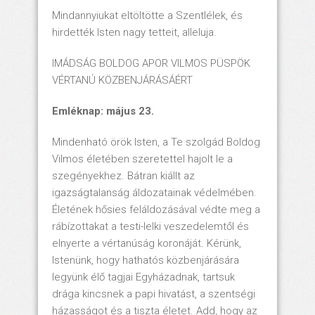
Mindannyiukat eltöltötte a Szentlélek, és
hirdették Isten nagy tetteit, alleluja.
IMÁDSÁG BOLDOG APOR VILMOS PÜSPÖK
VÉRTANÚ KÖZBENJÁRÁSÁÉRT
Emléknap: május 23.
Mindenható örök Isten, a Te szolgád Boldog
Vilmos életében szeretettel hajolt le a
szegényekhez. Bátran kiállt az
igazságtalanság áldozatainak védelmében.
Életének hősies feláldozásával védte meg a
rábízottakat a testi-lelki veszedelemtől és
elnyerte a vértanúság koronáját. Kérünk,
Istenünk, hogy hathatós közbenjárására
legyünk élő tagjai Egyházadnak, tartsuk
drága kincsnek a papi hivatást, a szentségi
házasságot és a tiszta életet. Add, hogy az