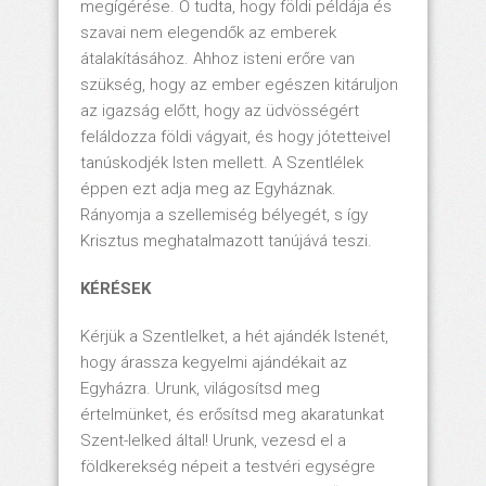
megígérése. Ő tudta, hogy földi példája és
szavai nem elegendők az emberek
átalakításához. Ahhoz isteni erőre van
szükség, hogy az ember egészen kitáruljon
az igazság előtt, hogy az üdvösségért
feláldozza földi vágyait, és hogy jótetteivel
tanúskodjék Isten mellett. A Szentlélek
éppen ezt adja meg az Egyháznak.
Rányomja a szellemiség bélyegét, s így
Krisztus meghatalmazott tanújává teszi.
KÉRÉSEK
Kérjük a Szentlelket, a hét ajándék Istenét,
hogy árassza kegyelmi ajándékait az
Egyházra. Urunk, világosítsd meg
értelmünket, és erősítsd meg akaratunkat
Szent-lelked által! Urunk, vezesd el a
földkerekség népeit a testvéri egységre