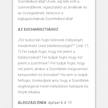
Szentlelked által! Urunk, adj lelki erőt a
szenvedőknek, vigasztalást az árváknak és
az özvegyeknek, tanácsot a
bajbajutottaknak Szentlelked által!
AZ EUCHARISZTIÁHOZ
„Fel tudod tán fogni Istennek mélységét,
mindenható Urad tökéletességét?” (Jób 11,
7) Fel tudjuk fogni, hogy mit jelent a
bűnbocsánat? Fel tudjuk fogni, hogy mit
jelent a szentmise? Fel tudjuk fogni, hogy
mit jelent, amikor a Szentlélek megszenteli
kenyerünket és borunkat? Ha nem is tudjuk
felfogni, törekedjünk arra, hogy a Szentlélek
segítségével minél mélyebben hatoljunk be
hitünk titkaiba.
ÁLDOZÁSI ÉNEK
ApCsel 4, 4. 11