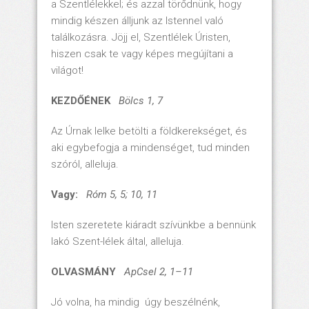
a Szentlélekkel; és azzal törődnünk, hogy
mindig készen álljunk az Istennel való
találkozásra. Jöjj el, Szentlélek Úristen,
hiszen csak te vagy képes megújítani a
világot!
KEZDŐÉNEK
Bölcs 1, 7
Az Úrnak lelke betölti a földkerekséget, és
aki egybefogja a mindenséget, tud minden
szóról, alleluja.
Vagy:
Róm 5, 5; 10, 11
Isten szeretete kiáradt szívünkbe a bennünk
lakó Szent-lélek által, alleluja.
OLVASMÁNY
ApCsel 2, 1–11
Jó volna, ha mindig úgy beszélnénk,