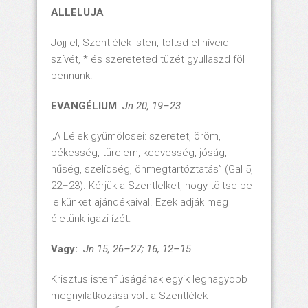
ALLELUJA
Jöjj el, Szentlélek Isten, töltsd el híveid
szívét, * és szereteted tüzét gyullaszd föl
bennünk!
EVANGÉLIUM
Jn 20, 19–23
„A Lélek gyümölcsei: szeretet, öröm,
békesség, türelem, kedvesség, jóság,
hűség, szelídség, önmegtartóztatás” (Gal 5,
22–23). Kérjük a Szentlelket, hogy töltse be
lelkünket ajándékaival. Ezek adják meg
életünk igazi ízét.
Vagy:
Jn 15, 26–27; 16, 12–15
Krisztus istenfiúságának egyik legnagyobb
megnyilatkozása volt a Szentlélek