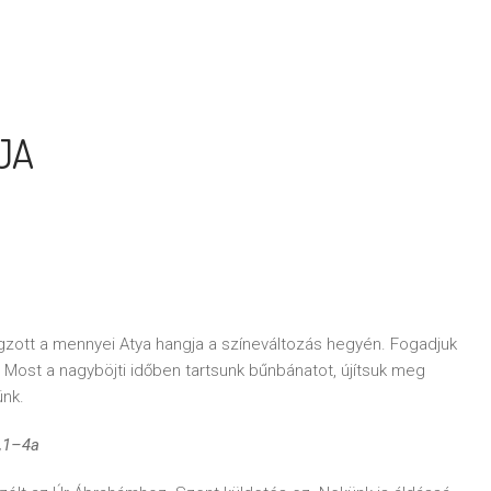
JA
ngzott a mennyei Atya hangja a színeváltozás hegyén. Fogadjuk
 Most a nagyböjti időben tartsunk bűnbánatot, újítsuk meg
ünk.
2,1–4a