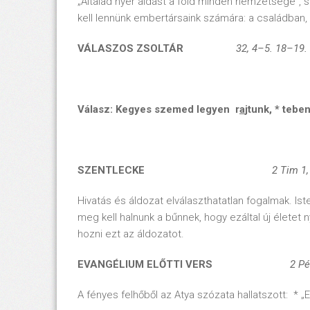
„Általad nyer áldást a föld minden nemzetsége”, 
kell lennünk embertársaink számára: a családban,
VÁLASZOS ZSOLTÁR
32, 4–5. 18–19.
Válasz: Kegyes szemed legyen r
a
jtunk, *
tebe
SZENTLECKE
2 Tim 1
Hivatás és áldozat elválaszthatatlan fogalmak. I
meg kell halnunk a bűnnek, hogy ezáltal új életet 
hozni ezt az áldozatot.
EVANGÉLIUM ELŐTTI VERS
2 Pét, 1
A fényes felhőből az Atya szózata hallatszott: * „E