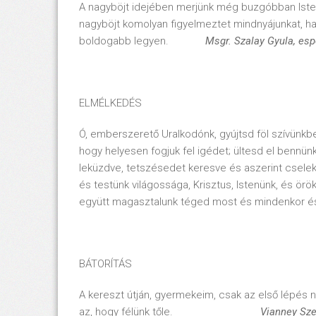
A nagyböjt idejében merjünk még buzgóbban Isten
nagyböjt komolyan figyelmeztet mindnyájunkat, ha
boldogabb legyen.
Msgr. Szalay Gyula, es
ELMÉLKEDÉS
Ó, emberszerető Uralkodónk, gyújtsd föl szívünkb
hogy helyesen fogjuk fel igédet; ültesd el bennün
leküzdve, tetszésedet keresve és aszerint cseleke
és testünk világossága, Krisztus, Istenünk, és ör
együtt magasztalunk téged most és mind
BÁTORÍTÁS
A kereszt útján, gyermekeim, csak az első lépé
az, hogy félünk tőle.
Vianney Sz