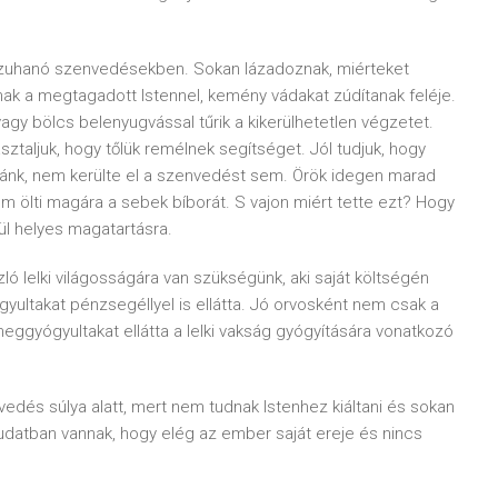
 zuhanó szenvedésekben. Sokan lázadoznak, miérteket
nak a megtagadott Istennel, kemény vádakat zúdítanak feléje.
agy bölcs belenyugvással tűrik a kikerülhetetlen végzetet.
ztaljuk, hogy tőlük remélnek segítséget. Jól tudjuk, hogy
zánk, nem kerülte el a szenvedést sem. Örök idegen marad
 ölti magára a sebek bíborát. S vajon miért tette ezt? Hogy
l helyes magatartásra.
ó lelki világosságára van szükségünk, aki saját költségén
ógyultakat pénzsegéllyel is ellátta. Jó orvosként nem csak a
 meggyógyultakat ellátta a lelki vakság gyógyítására vonatkozó
dés súlya alatt, mert nem tudnak Istenhez kiáltani és sokan
tudatban vannak, hogy elég az ember saját ereje és nincs