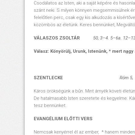
Csodálatos az Isten, aki a saját képére és hason
szánt neki. S milyen könnyen megsemmisülnek érté
felelőtlen perc, csak egy kis alkudozás a kísértőv
közömbös az életünk. Keres bennünket, Megváltót 
VÁLASZOS ZSOLTÁR
50, 3–4. 5–6a.
12
–13
Válasz: Könyörülj, Urunk, Istenünk, *
mert n
a
gy 
SZENTLECKE
Róm 5,
Káros örökségünk a bűn. Mint árnyék követi életü
De hatalmasabb Isten szeretete és kegyelme. Ká
tesz bennünket.
EVANGÉLIUM ELŐTTI VERS
Nemcsak kenyérrel él az ember, * hanem minden igé