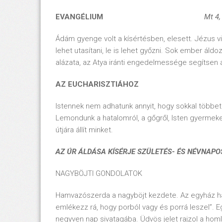
EVANGÉLIUM
Mt 4,
Ádám gyenge volt a kísértésben, elesett. Jézus vi
lehet utasítani, le is lehet győzni. Sok ember ál
alázata, az Atya iránti engedelmessége segítsen a
AZ EUCHARISZTIÁHOZ
Istennek nem adhatunk annyit, hogy sokkal többet
Lemondunk a hatalomról, a gőgről, Isten gyermeke
útjára állít minket.
AZ ÚR ÁLDÁSA KÍSÉRJE
SZÜLETÉS- ÉS NÉVNAPO
NAGYBÖJTI GONDOLATOK
Hamvazószerda a nagyböjt kezdete. Az egyház ham
emlékezz rá, hogy porból vagy és porrá leszel”. Eg
negyven nap sivatagába. Üdvös jelet rajzol a hom