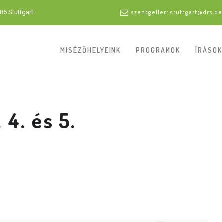
86 Stuttgart
szentgellert.stuttgart@drs.de
MISÉZŐHELYEINK
PROGRAMOK
ÍRÁSOK
, 4. és 5.