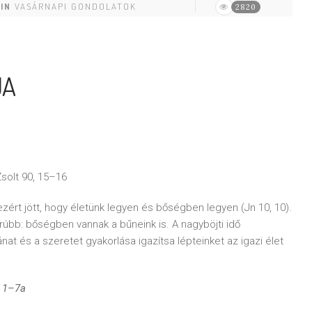
IN
VASÁRNAPI GONDOLATOK
2820
JA
olt 90, 15–16
ezért jött, hogy életünk legyen és bőségben legyen (Jn 10, 10).
úbb: bőségben vannak a bűneink is. A nagyböjti idő
nat és a szeretet gyakorlása igazítsa lépteinket az igazi élet
, 1–7a