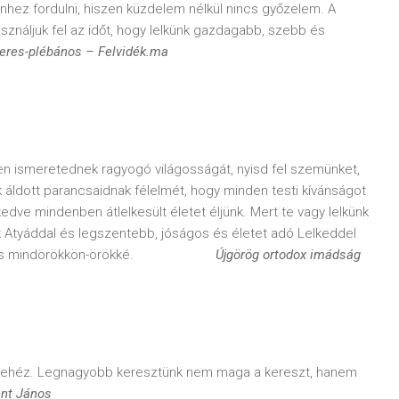
hez fordulni, hiszen küzdelem nélkül nincs győzelem. A
sználjuk fel az időt, hogy lelkünk gazdagabb, szebb és
peres-plébános – Felvidék.ma
en ismeretednek ragyogó világosságát, nyisd fel szemünket,
k áldott parancsaidnak félelmét, hogy minden testi kívánságot
dve mindenben átlelkesült életet éljünk. Mert te vagy lelkünk
ök Atyáddal és legszentebb, jóságos és életet adó Lelkeddel
enkor és mindörökkön-örökké.
Újgörög ortodox imádság
s nehéz. Legnagyobb keresztünk nem maga a kereszt, hanem
ent János