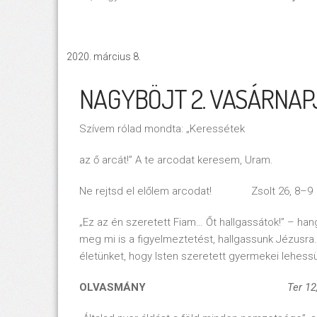
március 8.
NAGYBÖJT 2. VASÁRNAP
Szívem rólad mondta: „Keressétek
az ő arcát!” A te arcodat keresem, Uram.
Ne rejtsd el előlem arcodat! Zsolt 26, 8–9
„Ez az én szeretett Fiam… Őt hallgassátok!” – ha
meg mi is a figyelmeztetést, hallgassunk Jézusra.
életünket, hogy Isten szeretett gyermekei lehess
OLVASMÁNY
Ter 1