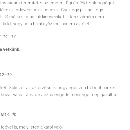
latosságára teremtette az embert. Égi és földi boldogságot
keink, odavesznek kincseink. Csak egy pillanat, egy
el… S máris sirathatjuk kincseinket. Isten számára nem
küld, hogy ne a halál győzzön, hanem az élet.
. 14.
17
a vétkünk.
 12–19
nket. Sokszor az az érzésünk, hogy egészen beborít minket.
rhozat várna ránk, de Jézus engedelmessége megigazulttá
Mt 4, 4b
vel is, mely Isten ajkáról való.