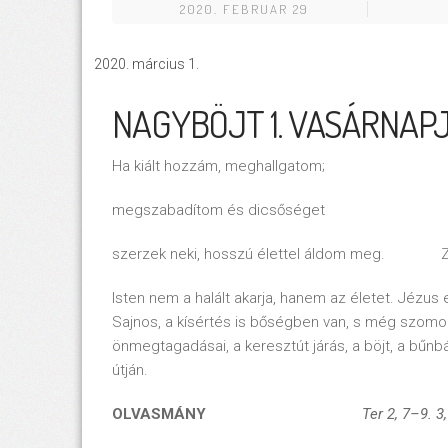
2020. FEBRUAR 29
március 1.
NAGYBÖJT 1. VASÁRNAP
Ha kiált hozzám, meghallgatom;
megszabadítom és dicsőséget
szerzek neki, hosszú élettel áldom meg. Zs
Isten nem a halált akarja, hanem az életet. Jézus 
Sajnos, a kísértés is bőségben van, s még szomor
önmegtagadásai, a keresztút járás, a böjt, a bűnbá
útján.
OLVASMÁNY
Ter 2, 7–9. 3