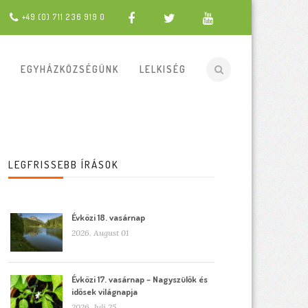
+49 (0) 711 236 919 0
EGYHÁZKÖZSÉGÜNK
LELKISÉG
LEGFRISSEBB ÍRÁSOK
Évközi 18. vasárnap
2026. August 01
Évközi 17. vasárnap – Nagyszülők és
idősek világnapja
2026. Juli 25