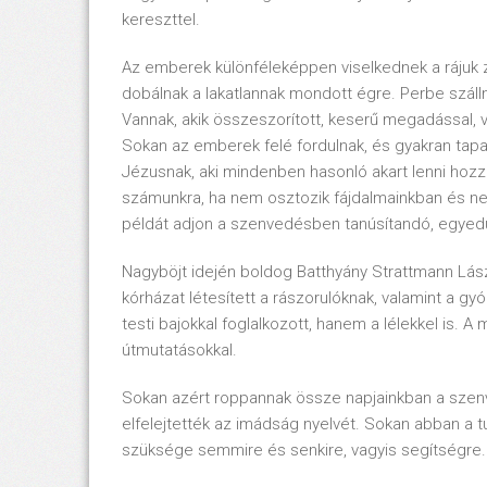
kereszttel.
Az emberek különféleképpen viselkednek a rájuk
dobálnak a lakatlannak mondott égre. Perbe száll
Vannak, akik összeszorított, keserű megadással, v
Sokan az emberek felé fordulnak, és gyakran tapas
Jézusnak, aki mindenben hasonló akart lenni hoz
számunkra, ha nem osztozik fájdalmainkban és nem
példát adjon a szenvedésben tanúsítandó, egyedü
Nagyböjt idején boldog Batthyány Strattmann Lászl
kórházat létesített a rászorulóknak, valamint a gy
testi bajokkal foglalkozott, hanem a lélekkel is. A
útmutatásokkal.
Sokan azért roppannak össze napjainkban a szenve
elfelejtették az imádság nyelvét. Sokan abban a 
szüksége semmire és senkire, vagyis segítségre.