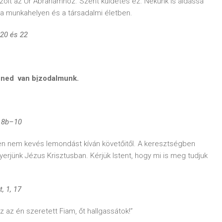
szólt az Úr Ábrahámhoz. Szent küldetés ez. Nekünk is áldássá
 a munkahelyen és a társadalmi életben.
 20 és 22
nned van b
i
zodalmunk.
, 8b–10
sten nem kevés lemondást kíván követőitől. A keresztségben
nyerjünk Jézus Krisztusban. Kérjük Istent, hogy mi is meg tudjuk
, 17
z az én szeretett Fiam, őt hallgassátok!”