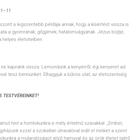
 1–11
szont a legszentebb példája annak, hogy a kísértést vissza is
dozata a gyomrának, gőgjének, hatalomvágyának. Jézus böjtje,
 helyes életvitelben.
 ne kapnánk vissza. Lemondunk a kenyérről, égi kenyeret ad.
ivé tesz bennünket. Elhagyjuk a bűnös utat, az életszentség
S TESTVÉREINKET!
ut hint a homlokunkra e mély értelmű szavakkal: ,,Ember,
yházunk ezzel a szokatlan útravalóval indít el minket a szent
lokunkra a mulandóságot jelző hamuval és az örök életet ígérő