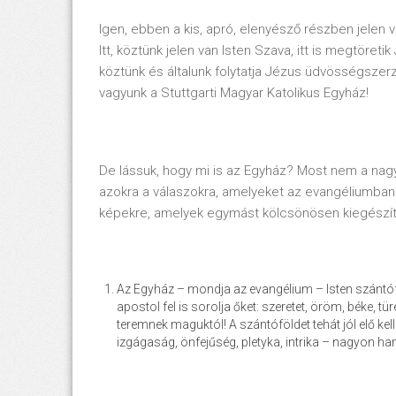
Igen, ebben a kis, apró, elenyésző részben jelen v
Itt, köztünk jelen van Isten Szava, itt is megtöreti
köztünk és általunk folytatja Jézus üdvösségszer
vagyunk a Stuttgarti Magyar Katolikus Egyház!
De lássuk, hogy mi is az Egyház? Most nem a na
azokra a válaszokra, amelyeket az evangéliumban 
képekre, amelyek egymást kölcsönösen kiegészíti
Az Egyház – mondja az evangélium – Isten szántóföld
apostol fel is sorolja őket: szeretet, öröm, béke, t
teremnek maguktól! A szántóföldet tehát jól elő kell
izgágaság, önfejűség, pletyka, intrika – nagyon h