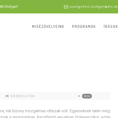
86 Stuttgart
szentgellert.stuttgart@drs.de
MISÉZŐHELYEINK
PROGRAMOK
ÍRÁSOK
IN
GONDOLATOK
1616
kra, hát bizony mozgalmas időszak volt. Egyeseknek talán még
ztunk a templomban. Kezdődött januárban Vízkeresztkor, aztán