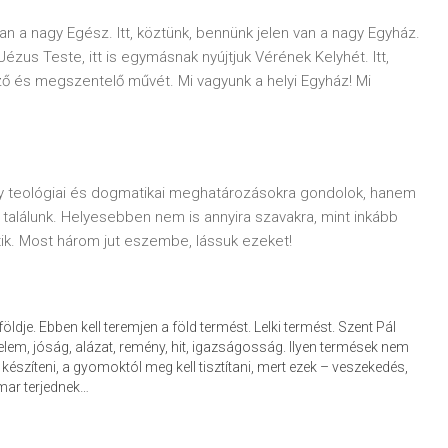
an a nagy Egész. Itt, köztünk, bennünk jelen van a nagy Egyház.
k Jézus Teste, itt is egymásnak nyújtjuk Vérének Kelyhét. Itt,
ző és megszentelő művét. Mi vagyunk a helyi Egyház! Mi
gy teológiai és dogmatikai meghatározásokra gondolok, hanem
találunk. Helyesebben nem is annyira szavakra, mint inkább
k. Most három jut eszembe, lássuk ezeket!
je. Ebben kell teremjen a föld termést. Lelki termést. Szent Pál
ürelem, jóság, alázat, remény, hit, igazságosság. Ilyen termések nem
 készíteni, a gyomoktól meg kell tisztítani, mert ezek – veszekedés,
amar terjednek…