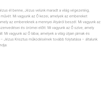
 Jézus él benne, Jézus velünk maradt a világ végezetéig,
 művét. Mi vagyunk az Ő kezei, amelyek az embereket
amely az embereknek a mennyei Atyáról beszél. Mi vagyunk az
envedései és örömei előtt. Mi vagyunk az Ő szíve, amely
 Mi vagyunk az Ő lábai, amelyek a világ útjain járnak és
 – Jézus Krisztus működésének tovább folytatása – általunk.
ndja: