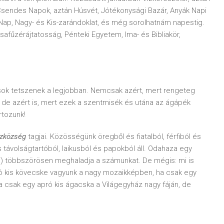
 Csendes Napok, aztán Húsvét, Jótékonysági Bazár, Anyák Napi
Nap, Nagy- és Kis-zarándoklat, és még sorolhatnám napestig.
afűzérájtatosság, Pénteki Egyetem, Ima- és Bibliakör,
sok tetszenek a legjobban. Nemcsak azért, mert rengeteg
 de azért is, mert ezek a szentmisék és utána az ágápék
rtozunk!
ázközség
tagjai. Közösségünk öregből és fiatalból, férfiból és
s távolságtartóból, laikusból és papokból áll. Odahaza egy
ai) többszörösen meghaladja a számunkat. De mégis: mi is
ó kis kövecske vagyunk a nagy mozaikképben, ha csak egy
ha csak egy apró kis ágacska a Világegyház nagy fáján, de