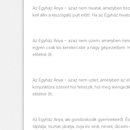
Az Egyház Anya – azaz nem hivatal, amelyben tiszt
kell állni a kiszolgáló pult előtt. Ha az Egyház hiva
Az Egyház Anya – azaz nem üzem, amelyben min
egyén csak kis kerekecske a nagy gépezetben. H
elítélné őt…
Az Egyház Anya – azaz nem üzlet, amelyben az elár
konjunktúra szerint hol felviszik, hol meg leengedi
elítélné őt…
Az Egyház Anya, aki gondoskodik gyermekeiről. É
táplálja, tisztán járatja, óvja és védi, neveli, dicsé