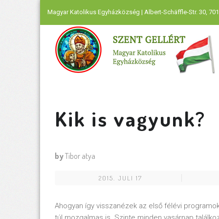
Magyar Katolikus Egyházközség | Albert-Schäffle-Str. 30, 701
Kik is vagyunk?
by
Tibor atya
2015. JULI 17
Ahogyan így visszanézek az első félévi programo
túl mozgalmas is. Szinte minden vasárnap találko