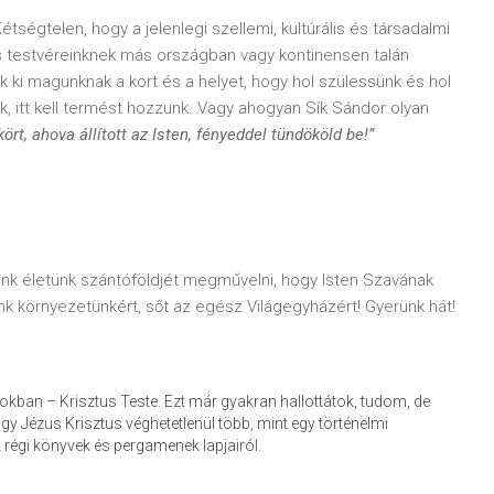
ségtelen, hogy a jelenlegi szellemi, kultúrális és társadalmi
 testvéreinknek más országban vagy kontinensen talán
ki magunknak a kort és a helyet, hogy hol szülessünk és hol
lnunk, itt kell termést hozzunk. Vagy ahogyan Sík Sándor olyan
kört, ahova állított az Isten, fényeddel tündököld be!”
nk életünk szántóföldjét megművelni, hogy Isten Szavának
nk környezetünkért, sőt az egész Világegyházért! Gyerünk hát!
okban – Krisztus Teste. Ezt már gyakran hallottátok, tudom, de
 hogy Jézus Krisztus véghetetlenül több, mint egy történelmi
 régi könyvek és pergamenek lapjairól.