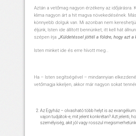
Aztán a vetőmag nagyon érzékeny az időjárásra. Két
klima nagyon árt a hit magva növekedésének. Más
könnyebb dolguk van. Mi azonban nem kereshetjük 
éljünk, Isten ide állított bennünket, itt kell hát ál
szépen írja:
„Küldetéssel jöttél a földre, hogy azt a 
Isten minket ide és erre hívott meg…
Ha – Isten segítségével – mindannyian elkezdené
vetőmagja kikeljen, akkor már nagyon sokat tenné
Az Egyház – olvasható több helyt is az evangélium
vajon tudjátok-e, mit jelent konkrétan? Azt jelenti,
személyiség, akit jól vagy rosszul megismerhetünk