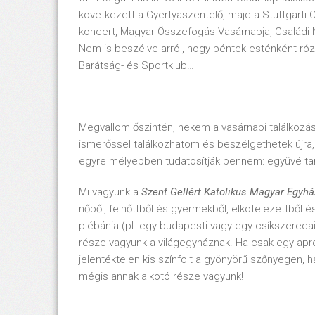
következett a Gyertyaszentelő, majd a Stuttgarti
koncert, Magyar Összefogás Vasárnapja, Családi 
Nem is beszélve arról, hogy péntek esténként rózs
Barátság- és Sportklub…
Megvallom őszintén, nekem a vasárnapi találkozá
ismerőssel találkozhatom és beszélgethetek újra,
egyre mélyebben tudatosítják bennem: együvé ta
Mi vagyunk a
Szent Gellért Katolikus Magyar Egyh
nőből, felnőttből és gyermekből, elkötelezettből é
plébánia (pl. egy budapesti vagy egy csíkszered
része vagyunk a világegyháznak. Ha csak egy apr
jelentéktelen kis színfolt a gyönyörű szőnyegen, 
mégis annak alkotó része vagyunk!