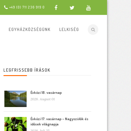
+49 (0) 711 236 919 0
EGYHÁZKÖZSÉGÜNK
LELKISÉG
LEGFRISSEBB ÍRÁSOK
Évközi 18. vasárnap
2026. August 01
Évközi 17. vasárnap – Nagyszülők és
idősek világnapja
2026. Juli 25