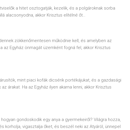
viselők a hitet osztogatják, kezelik, és a polgároknak sorba
tallá alacsonyodna, akkor Krisztus elítélné őt…
dennek zökkenőmentesen működnie kell, és amelyben az
a az Egyház önmagát üzemként fogná fel, akkor Krisztus
usítók, mint piaci kofák dicsérik portékájukat, és a gazdasági
k az árakat. Ha az Egyház ilyen akarna lenni, akkor Krisztus
s hogyan gondoskodik egy anya a gyermekeiről? Világra hozza,
ri és korholja, vigasztalja őket, és beszél neki az Atyáról, ünnepel