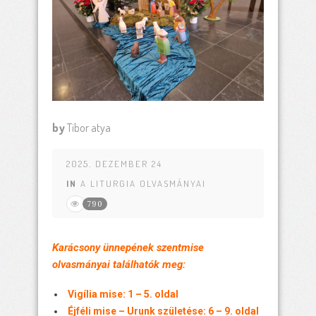
by
Tibor atya
2025. DEZEMBER 24
IN
A LITURGIA OLVASMÁNYAI
790
Karácsony ünnepének szentmise
olvasmányai találhatók meg:
Vigília mise: 1 – 5. oldal
Éjféli mise – Urunk születése: 6 – 9. oldal