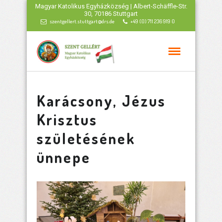
Magyar Katolikus Egyházközség | Albert-Schäffle-Str.
30, 70186 Stuttgart
szentgellert.stuttgart@drs.de
+49 (0) 711 236 919 0
Karácsony, Jézus
Krisztus
születésének
ünnepe