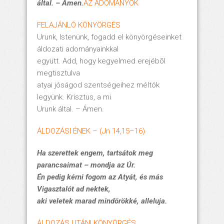
által.
– Ámen.
AZ ADOMÁNYOK
FELAJÁNLÓ KÖNYÖRGÉS
Urunk, Istenünk, fogadd el könyörgéseinket
áldozati adományainkkal
együtt. Add, hogy kegyelmed erejébõl
megtisztulva
atyai jóságod szentségeihez méltók
legyünk. Krisztus, a mi
Urunk által. – Ámen.
ÁLDOZÁSI ÉNEK – (Jn 14,15–16)
Ha szerettek engem, tartsátok meg
parancsaimat – mondja az Úr.
Én pedig kérni fogom az Atyát, és más
Vigasztalót ad nektek,
aki veletek marad mindörökké, alleluja.
ÁLDOZÁS UTÁNI KÖNYÖRGÉS