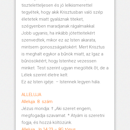
tiszteletteljesen és jó lelkiismerettel
tegyétek, hogy akik Krisztusban való szép
életetek miatt gyaláznak titeket,
szégyenben maradjanak rágalmaikkal.
Jobb ugyanis, ha inkább jótetteitekért
szenvedtek, mikor ez az Isten akarata,
mintsem gonoszságaitokért. Mert Krisztus
is meghalt egykor a bűnök miatt, az Igaz a
bűnösökéért, hogy Istenhez vezessen
minket. Test szerint ugyan megölték õt, de a
Lélek szerint életre kelt.
Ez az Isten igéje. – Istennek legyen hála.
ALLELUJA
Alleluja. 8. szám
Jézus mondja: † „Aki szeret engem,
megfogadja szavamat. * Atyám is szeretni
fogja, és hozzá költözünk.
Alleluja. Jn 14,23 – 8G tónus