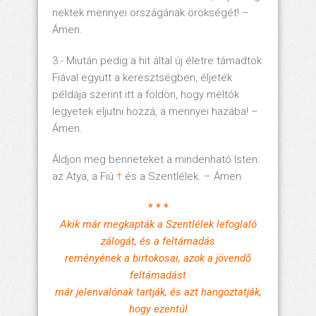
nektek mennyei országának örökségét! –
Ámen.
3.- Miután pedig a hit által új életre támadtok
Fiával együtt a keresztségben, éljetek
példája szerint itt a földön, hogy méltók
legyetek eljutni hozzá, a mennyei hazába! –
Ámen.
Áldjon meg benneteket a mindenható Isten:
az Atya, a Fiú
†
és a Szentlélek. – Ámen.
* * *
Akik már megkapták a Szentlélek lefoglaló
zálogát, és a feltámadás
reményének a birtokosai, azok a jövendõ
feltámadást
már jelenvalónak tartják, és azt hangoztatják,
hogy ezentúl