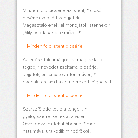
Minden föld dicsérje az Istent, * dicső
nevének zsoltárt zengjetek.
Magasztaló énekkel mondjátok Istennek: *
„Mily csodásak a te műveid!”
– Minden föld Istent dicsérje!
Az egész föld imádjon és magasztaljon
téged, * nevedet zsoltárral dicsérje.
Jöjjetek, és lássátok Isten műveit, *
csodálatos, amit az emberekért végbe vitt.
– Minden föld Istent dicsérje!
Szárazfölddé tette a tengert, *
gyalogszerrel keltek át a vízen.
Örvendezzünk tehát őbenne, * mert
hatalmával uralkodik mindörökké.