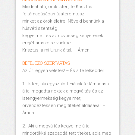
Mindenható, örök Isten, te Krisztus
feltámadásában újjáteremtesz
minket az örök életre. Növeld bennünk a
húsvéti szentség
kegyelmét, és az üdvösség kenyerének
erejét áraszd szívünkbe.
Krisztus, a mi Urunk által. – Ámen.
BEFEJEZÕ SZERTARTÁS
Az Úr legyen veletek! – És a te lelkeddel!
1.- Isten, aki egyszülött Fiának feltámadása
által megadta nektek a megváltás és az
istengyermekség kegyelmét,
örvendeztessen meg titeket áldásával! –
Ámen.
2.- Aki a megváltás kegyelme által
mindörökké szabaddá tett titeket, adja meg