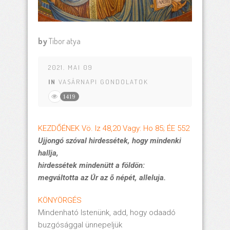
by
Tibor atya
2021. MAI 09
IN
VASÁRNAPI GONDOLATOK
1419
KEZDŐÉNEK Vö. Iz 48,20 Vagy: Ho 85; ÉE 552
Ujjongó szóval hirdessétek, hogy mindenki
hallja,
hirdessétek mindenütt a földön:
megváltotta az Úr az õ népét, alleluja.
KÖNYÖRGÉS
Mindenható Istenünk, add, hogy odaadó
buzgósággal ünnepeljük