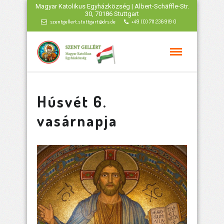
Magyar Katolikus Egyházközség | Albert-Schäffle-Str.
30, 70186 Stuttgart
szentgellert.stuttgart@drs.de
+49 (0) 711 236 919 0
Húsvét 6.
vasárnapja