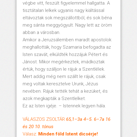
végbe vitt, feszült figyelemmel hallgatta. A
tisztátalan lelkek ugyanis nagy kiáltással
eltávoztak sok megszállottból, és sok béna
meg sánta meggyógyult. Nagy lett az öröm
abban a városban.
Amikor a Jeruzsálemben maradt apostolok
meghallották, hogy Szamaria befogadta az
Isten szavát, elküldték hozzájuk Pétert és
Jánost. Mikor megérkeztek, imádkoztak
értük, hogy szálljon le rájuk a Szentlélek.
Mert addig még nem szállt le rájuk, csak
meg voltak keresztelve Urunk, Jézus
nevében. Rájuk tették tehát a kezüket, és
azok megkapták a Szentlelket.
Ez az Isten igéje. – Istennek legyen hála.
VÁLASZOS ZSOLTÁR
65,1–3a 4–5. 6–7a 16
és 20 10. tónus
Válasz:
Minden föld Istent dicsérje!