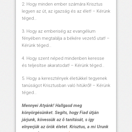
2. Hogy minden ember számára Krisztus
legyen az út, az igazság és az élet! – Kérünk
téged…
3. Hogy az emberiség az evangélium
fényében megtalálja a békére vezető utat! –
Kérünk téged…
4. Hogy szent néped mindenben keresse
és teljesítse akaratodat! – Kérünk téged…
5. Hogy a keresztények életükkel tegyenek
tanúságot Krisztusban való hitükről! – Kérünk
téged…
Mennyei Atyánk! Hallgasd meg
könyörgésünket. Segíts,
hogy Fiad útján
járjunk, kövessük az õ tanítását, s így
elnyerjük az örök életet. Krisztus, a mi Urunk