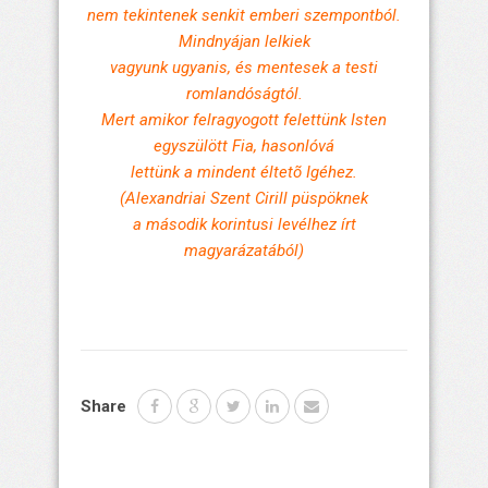
nem tekintenek senkit emberi szempontból.
Mindnyájan lelkiek
vagyunk ugyanis, és mentesek a testi
romlandóságtól.
Mert amikor felragyogott felettünk Isten
egyszülött Fia, hasonlóvá
lettünk a mindent éltetõ Igéhez.
(Alexandriai Szent Cirill püspöknek
a második korintusi levélhez írt
magyarázatából)
Share