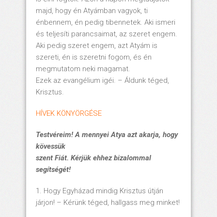
majd, hogy én Atyámban vagyok, ti
énbennem, én pedig tibennetek. Aki ismeri
és teljesíti parancsaimat, az szeret engem.
Aki pedig szeret engem, azt Atyám is
szereti, én is szeretni fogom, és én
megmutatom neki magamat.
Ezek az evangélium igéi. – Áldunk téged,
Krisztus.
HÍVEK KÖNYÖRGÉSE
Testvéreim! A mennyei Atya azt akarja, hogy
kövessük
szent Fiát. Kérjük ehhez bizalommal
segítségét!
1. Hogy Egyházad mindig Krisztus útján
járjon! – Kérünk téged, hallgass meg minket!