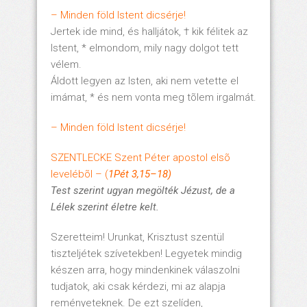
– Minden föld Istent dicsérje!
Jertek ide mind, és halljátok, † kik félitek az
Istent, * elmondom, mily nagy dolgot tett
vélem.
Áldott legyen az Isten, aki nem vetette el
imámat, * és nem vonta meg tõlem irgalmát.
– Minden föld Istent dicsérje!
SZENTLECKE Szent Péter apostol elsõ
levelébõl – (
1Pét 3,15–18)
Test szerint ugyan megölték Jézust, de a
Lélek szerint életre kelt.
Szeretteim! Urunkat, Krisztust szentül
tiszteljétek szívetekben! Legyetek mindig
készen arra, hogy mindenkinek válaszolni
tudjatok, aki csak kérdezi, mi az alapja
reményeteknek. De ezt szelíden,