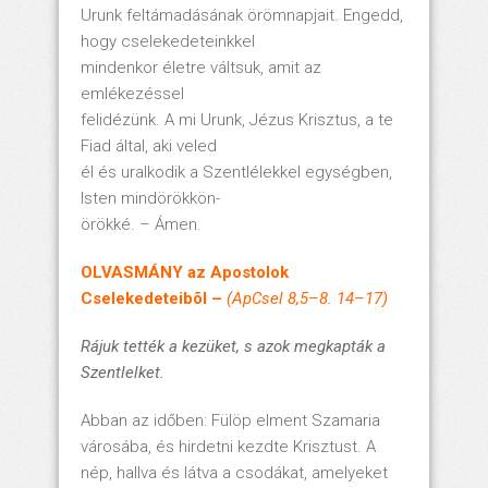
Urunk feltámadásának örömnapjait. Engedd,
hogy cselekedeteinkkel
mindenkor életre váltsuk, amit az
emlékezéssel
felidézünk. A mi Urunk, Jézus Krisztus, a te
Fiad által, aki veled
él és uralkodik a Szentlélekkel egységben,
Isten mindörökkön-
örökké. – Ámen.
OLVASMÁNY az Apostolok
Cselekedeteibõl –
(ApCsel 8,5–8. 14–17)
Rájuk tették a kezüket, s azok megkapták a
Szentlelket.
Abban az időben: Fülöp elment Szamaria
városába, és hirdetni kezdte Krisztust. A
nép, hallva és látva a csodákat, amelyeket