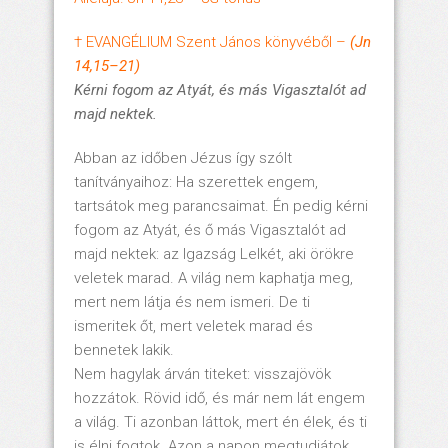
† EVANGÉLIUM Szent János könyvéből –
(Jn
14,15–21)
Kérni fogom az Atyát, és más Vigasztalót ad
majd nektek.
Abban az időben Jézus így szólt
tanítványaihoz: Ha szerettek engem,
tartsátok meg parancsaimat. Én pedig kérni
fogom az Atyát, és ő más Vigasztalót ad
majd nektek: az Igazság Lelkét, aki örökre
veletek marad. A világ nem kaphatja meg,
mert nem látja és nem ismeri. De ti
ismeritek őt, mert veletek marad és
bennetek lakik.
Nem hagylak árván titeket: visszajövök
hozzátok. Rövid idő, és már nem lát engem
a világ. Ti azonban láttok, mert én élek, és ti
is élni fogtok. Azon a napon megtudjátok