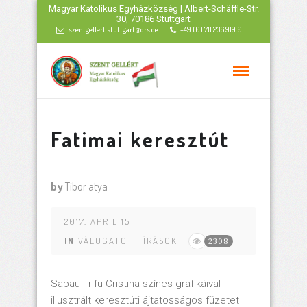
Magyar Katolikus Egyházközség | Albert-Schäffle-Str.
30, 70186 Stuttgart
szentgellert.stuttgart@drs.de
+49 (0) 711 236 919 0
Fatimai keresztút
by
Tibor atya
2017. APRIL 15
IN
VÁLOGATOTT ÍRÁSOK
2308
Sabau-Trifu Cristina színes grafikáival
illusztrált keresztúti ájtatosságos füzetet