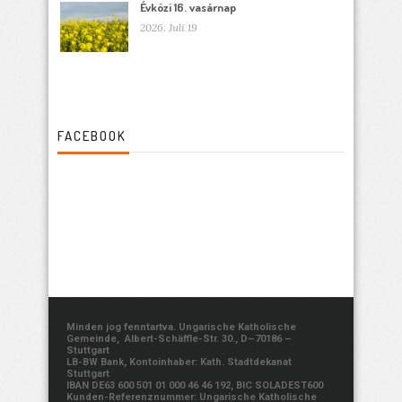
Évközi 16. vasárnap
2026. Juli 19
FACEBOOK
Minden jog fenntartva. Ungarische Katholische
Gemeinde, Albert-Schäffle-Str. 30., D–70186 –
Stuttgart
LB-BW Bank, Kontoinhaber: Kath. Stadtdekanat
Stuttgart
IBAN DE63 600 501 01 000 46 46 192, BIC SOLADEST600
Kunden-Referenznummer: Ungarische Katholische