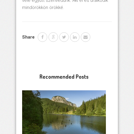
vele együtt szenvedünk. Aki él és uralkodik
mindörökkön örökké.
Share
Recommended Posts