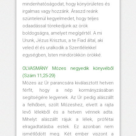
mindenhatóságodat, hogy könyörületes és
irgalmas vagy hozzánk. Áraszd reánk
szüntelenül kegyelmedet, hogy teljes
odaadással törekedjünk az örök
boldogságra, amelyet megígértél. A mi
Urunk, Jézus Krisztus, a te Fiad által, aki
veled él és uralkodik a Szentlélekkel
egységben, Isten mindörökkön örökké.
OLVASMÁNY Mózes negyedik könyvéből
(Szám 11,25-29)
Mózes az Úr parancsára kiválasztott hetven
férfit, hogy a nép kormányzásában
segítségére legyenek. Az Úr pedig alászállt
a felhőben, szólt Mózeshez, elvett a rajta
levő lélekből és a hetven vénnek adta.
Mihelyt alászállt rájuk a lélek, prófétai
elragadtatásba estek. Ez azonban nem
ismétlődött meg. Két ember viszont a