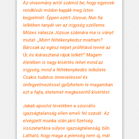
Az olvasmány arról számol be, hogy egyesek
rendkívüli módon kapják meg Isten
kegyelmét. Éppen ezért Józsue, Nun fia
lelkében tanyát ver az irigység szelleme.
Mózes válasza Józsue számára ma is irányt
mutat: „Miért féltékenykedsz miattam?
Bárcsak az egész népet prófétává tenné az
Úr, és kiárasztaná rájuk lelkét!“ Magam
életében is nagy kísértés lehet mind az
irigység, mind a féltékenykedés lelkülete.
Csakis tudatos önneveléssel és
önfegyelmezéssel győzhetem le magamban
ezt a fajta, életemet megkeserítő kísértést.
Jakab apostol levelében a szociális
igazságtalanság ellen emeli fel szavát. Az
elvégzett munka után járó fizetség
visszatartása súlyos igazságtalanság, bűn.
Látható, hogy maga a jelenség nem új, már