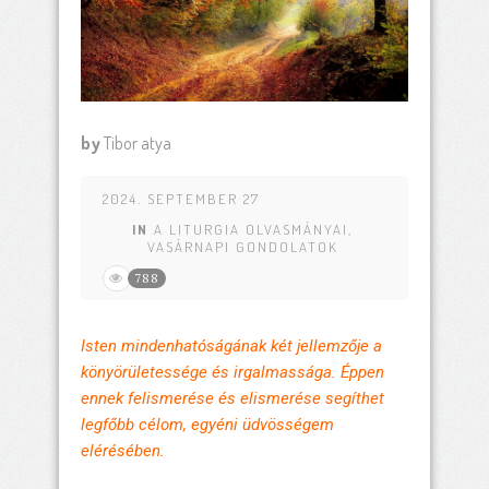
by
Tibor atya
2024. SEPTEMBER 27
IN
A LITURGIA OLVASMÁNYAI
,
VASÁRNAPI GONDOLATOK
788
Isten mindenhatóságának két jellemzője a
könyörületessége és irgalmassága. Éppen
ennek felismerése és elismerése segíthet
legfőbb célom, egyéni üdvösségem
elérésében.