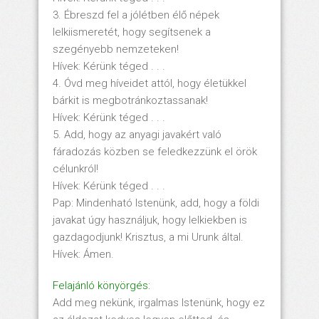
3. Ébreszd fel a jólétben élő népek
lelkiismeretét, hogy segítsenek a
szegényebb nemzeteken!
Hívek: Kérünk téged . . .
4. Óvd meg híveidet attól, hogy életükkel
bárkit is megbotránkoztassanak!
Hívek: Kérünk téged . . .
5. Add, hogy az anyagi javakért való
fáradozás közben se feledkezzünk el örök
célunkról!
Hívek: Kérünk téged . . .
Pap: Mindenható Istenünk, add, hogy a földi
javakat úgy használjuk, hogy lelkiekben is
gazdagodjunk! Krisztus, a mi Urunk által.
Hívek: Ámen.
Felajánló könyörgés:
Add meg nekünk, irgalmas Istenünk, hogy ez