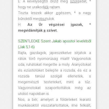
E: A kevélységtől őrizd meg
szol
gádat, *
hogy ne uralkod
jék
rajtam.
Tiszta leszek akkor
e
gészen, * a nagy
bűnöktől meg
tisz
tulok.
H:
Az Úr végzései
i
gazak, *
megvidámítják
a
szívet.
SZENTLECKE Szent Jakab apostol leveléből
(Jak 5,1-6)
Rajta, gazdagok, jajveszékelve sírjatok a
rátok törő nyomorúság miatt! Vagyonotok
oda, ruhátokat megette a moly. Aranyotokat
és ezüstötöket belepte a rozsda, és ez a
rozsda tanúul szolgál ellenetek, s
megemészti testeteket, mint a tűz.
Vagyonotokat szaporítottátok még az
utolsó napokban is.
Nos, a bér, amelyet a földeteket learató
munkásoktól visszatartottatok, íme felkiált,