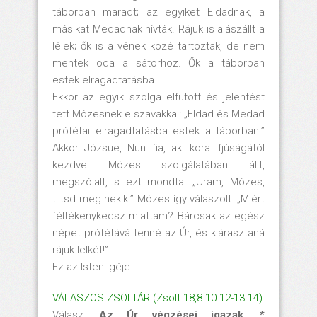
táborban maradt; az egyiket Eldadnak, a
másikat Medadnak hívták. Rájuk is alászállt a
lélek; ők is a vének közé tartoztak, de nem
mentek oda a sátorhoz. Ők a táborban
estek elragadtatásba.
Ekkor az egyik szolga elfutott és jelentést
tett Mózesnek e szavakkal: „Eldad és Medad
prófétai elragadtatásba estek a táborban.”
Akkor Józsue, Nun fia, aki kora ifjúságától
kezdve Mózes szolgálatában állt,
megszólalt, s ezt mondta: „Uram, Mózes,
tiltsd meg nekik!” Mózes így válaszolt: „Miért
féltékenykedsz miattam? Bárcsak az egész
népet prófétává tenné az Úr, és kiárasztaná
rájuk lelkét!”
Ez az Isten igéje.
VÁLASZOS ZSOLTÁR (Zsolt 18,8.10.12-13.14)
Válasz:
Az Úr végzései
i
gazak, *