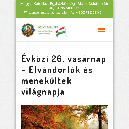
Magyar Katolikus Egyházközség | Albert-Schäffle-Str.
30, 70186 Stuttgart
szentgellert.stuttgart@drs.de
+49 (0) 711 236 919 0
Évközi 26. vasárnap
– Elvándorlók és
menekültek
világnapja