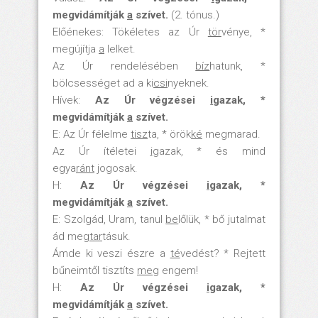
megvidámítják
a
szívet.
(2. tónus.)
Előénekes: Tökéletes az Úr
tör
vénye, *
megújítja
a
lelket.
Az Úr rendelésében
bíz
hatunk, *
bölcsességet ad a ki
csi
nyeknek.
Hívek:
Az Úr végzései
i
gazak, *
megvidámítják
a
szívet.
E: Az Úr félelme
tisz
ta, * örök
ké
megmarad.
Az Úr ítéletei
i
gazak, * és mind
egya
ránt
jogosak.
H:
Az Úr végzései
i
gazak, *
megvidámítják
a
szívet.
E: Szolgád, Uram, tanul
be
lőlük, * bő jutalmat
ád meg
tar
tásuk.
Ámde ki veszi észre a
té
vedést? * Rejtett
bűneimtől tisztíts
meg
engem!
H:
Az Úr végzései
i
gazak, *
megvidámítják
a
szívet.