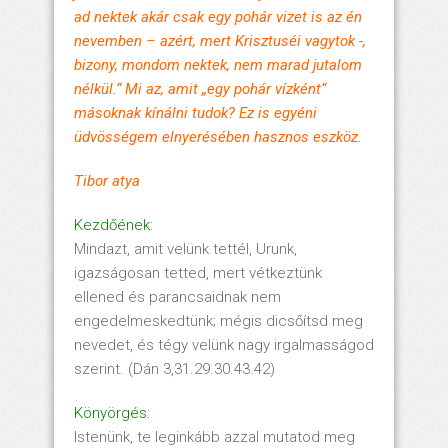
ad nektek akár csak egy pohár vizet is az én
nevemben – azért, mert Krisztuséi vagytok -,
bizony, mondom nektek, nem marad jutalom
nélkül.“ Mi az, amit „egy pohár vízként“
másoknak kínálni tudok? Ez is egyéni
üdvösségem elnyerésében hasznos eszköz.
Tibor atya
Kezdőének:
Mindazt, amit velünk tettél, Urunk,
igazságosan tetted, mert vétkeztünk
ellened és parancsaidnak nem
engedelmeskedtünk; mégis dicsőítsd meg
nevedet, és tégy velünk nagy irgalmasságod
szerint. (Dán 3,31.29.30.43.42)
Könyörgés:
Istenünk, te leginkább azzal mutatod meg