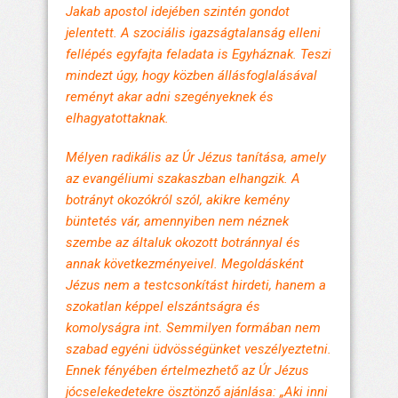
Jakab apostol idejében szintén gondot
jelentett. A szociális igazságtalanság elleni
fellépés egyfajta feladata is Egyháznak. Teszi
mindezt úgy, hogy közben állásfoglalásával
reményt akar adni szegényeknek és
elhagyatottaknak.
Mélyen radikális az Úr Jézus tanítása, amely
az evangéliumi szakaszban elhangzik. A
botrányt okozókról szól, akikre kemény
büntetés vár, amennyiben nem néznek
szembe az általuk okozott botránnyal és
annak következményeivel. Megoldásként
Jézus nem a testcsonkítást hirdeti, hanem a
szokatlan képpel elszántságra és
komolyságra int. Semmilyen formában nem
szabad egyéni üdvösségünket veszélyeztetni.
Ennek fényében értelmezhető az Úr Jézus
jócselekedetekre ösztönző ajánlása: „Aki inni