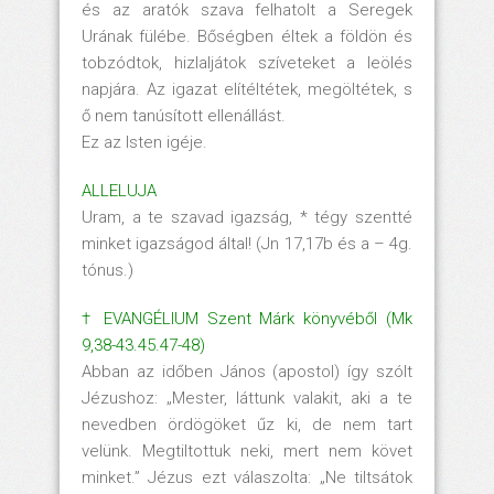
és az aratók szava felhatolt a Seregek
Urának fülébe. Bőségben éltek a földön és
tobzódtok, hizlaljátok szíveteket a leölés
napjára. Az igazat elítéltétek, megöltétek, s
ő nem tanúsított ellenállást.
Ez az Isten igéje.
ALLELUJA
Uram, a te szavad igazság, * tégy szentté
minket igazságod által! (Jn 17,17b és a – 4g.
tónus.)
† EVANGÉLIUM Szent Márk könyvéből (Mk
9,38-43.45.47-48)
Abban az időben János (apostol) így szólt
Jézushoz: „Mester, láttunk valakit, aki a te
nevedben ördögöket űz ki, de nem tart
velünk. Megtiltottuk neki, mert nem követ
minket.” Jézus ezt válaszolta: „Ne tiltsátok