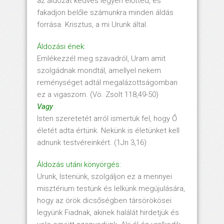
az áldozat kedves legyen előtted, és
fakadjon belőle számunkra minden áldás
forrása. Krisztus, a mi Urunk által.
Áldozási ének:
Emlékezzél meg szavadról, Uram amit
szolgádnak mondtál, amellyel nekem
reménységet adtál megalázottságomban
ez a vigaszom. (Vö. Zsolt 118,49-50)
Vagy
Isten szeretetét arról ismertük fel, hogy Ő
életét adta értünk. Nekünk is életünket kell
adnunk testvéreinkért. (1Jn 3,16)
Áldozás utáni könyörgés:
Urunk, Istenünk, szolgáljon ez a mennyei
misztérium testünk és lelkünk megújulására,
hogy az örök dicsőségben társörökösei
legyünk Fiadnak, akinek halálát hirdetjük és