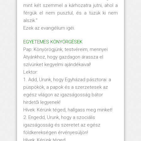
mint két szemmel a kárhozatra jutni, ahol a
férgük el nem pusztul, és a tüzük ki nem
alszik.”
Ezek az evangélium igéi.
EGYETEMES KÖNYÖRGÉSEK
Pap: Könyörögjünk, testvéreim, mennyei
Atyánkhoz, hogy gazdagon árassza el
szívünket kegyelmi ajándékaival!
Lektor:
1. Add, Urunk, hogy Egyházad pásztorai: a
püspökök, a papok és a szerzetesek az
egész világon az igazságosság bátor
hirdetői legyenek!
Hívek: Kérünk téged, hallgass meg minket!
2. Engedd, Urunk, hogy a szociális
igazságosság és szeretet az egész
földkerekségen érvényesüljön!
Hívek: Kérünk téged . . .