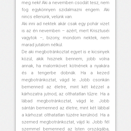
meg neki! Aki a nevemben csodát tesz, nem
fog egykönnyen szidalmazni engem. Aki
nincs ellenünk, velünk van.
Aki inni ad nektek akár csak egy pohár vizet
is az én nevemben – azért, mert Krisztuséi
vagytok –, bizony, mondom nektek, nem
marad jutalom nélkül.
De aki megbotránkoztat egyet is e kicsinyek
közül, akik hisznek bennem, jobb volna
annak, ha malomkövet kötnének a nyakára
és a tengerbe dobnák. Ha a kezed
megbotránkoztat, vágd le. Jobb csonkán
bemenned az életre, mint két kézzel a
kárhozatra jutnod, az olthatatlan tűzre. Ha a
lábad megbotránkoztat, vágd le. Jobb
sántán bemenned az életre, mint két lábbal
a kárhozat olthatatlan tüzére kerülnöd. Ha a
szemed megbotránkoztat, vájd ki. Jobb fél
szemmel bemenned az Isten országába,