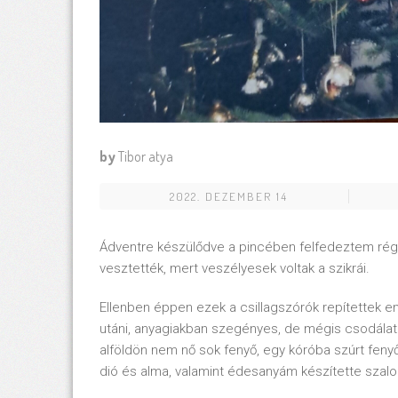
by
Tibor atya
2022. DEZEMBER 14
Ádventre készülődve a pincében felfedeztem régi 
vesztették, mert veszélyesek voltak a szikrái.
Ellenben éppen ezek a csillagszórók repítettek 
utáni, anyagiakban szegényes, de mégis csodálato
alföldön nem nő sok fenyő, egy kóróba szúrt fenyő
dió és alma, valamint édesanyám készítette szalo