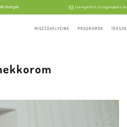
86 Stuttgart
szentgellert.stuttgart@drs.de
MISÉZŐHELYEINK
PROGRAMOK
ÍRÁSOK
mekkorom