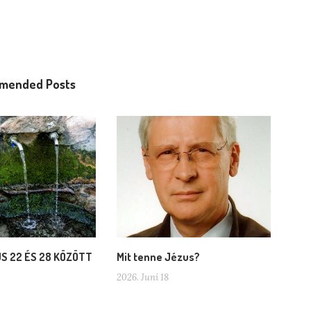
mended Posts
US 22 ÉS 28 KÖZÖTT
Mit tenne Jézus?
2026. Juni 18