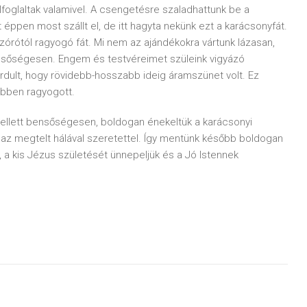
foglaltak valamivel. A csengetésre szaladhattunk be a
éppen most szállt el, de itt hagyta nekünk ezt a karácsonyfát.
zórótól ragyogó fát. Mi nem az ajándékokra vártunk lázasan,
sőségesen. Engem és testvéreimet szüleink vigyázó
rdult, hogy rövidebb-hosszabb ideig áramszünet volt. Ez
ebben ragyogott.
mellett bensőségesen, boldogan énekeltük a karácsonyi
 az megtelt hálával szeretettel. Így mentünk később boldogan
, a kis Jézus születését ünnepeljük és a Jó Istennek