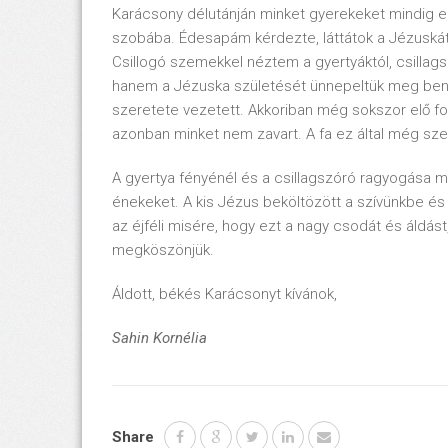
Karácsony délutánján minket gyerekeket mindig el
szobába. Édesapám kérdezte, láttátok a Jézuskát 
Csillogó szemekkel néztem a gyertyáktól, csillags
hanem a Jézuska születését ünnepeltük meg ben
szeretete vezetett. Akkoriban még sokszor elő fo
azonban minket nem zavart. A fa ez által még sz
A gyertya fényénél és a csillagszóró ragyogása 
énekeket. A kis Jézus beköltözött a szívünkbe és
az éjféli misére, hogy ezt a nagy csodát és áldást
megköszönjük.
Áldott, békés Karácsonyt kívánok,
Sahin Kornélia
Share