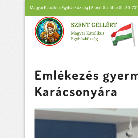
Magyar Katolikus Egyházközség | Albert-Schäffle-Str. 30, 701
Emlékezés gyer
Karácsonyára