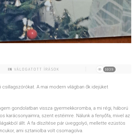
IN
VÁLOGATOTT ÍRÁSOK
1039
csillagszórókat. A mai modern világban ők idejüket
engem gondolatban vissza gyermekkoromba, a mi régi, háború
s karácsonyaimra, szent estéimre. Nálunk a fenyőfa, mivel az
ágakból állt. A fa díszítése pár üveggolyó, mellette ezüstös
ncukor, ami sztaniolba volt csomagolva.