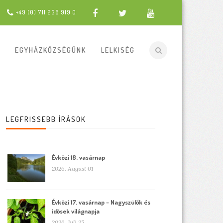
+49 (0) 711 236 919 0
EGYHÁZKÖZSÉGÜNK
LELKISÉG
LEGFRISSEBB ÍRÁSOK
Évközi 18. vasárnap
2026. August 01
Évközi 17. vasárnap – Nagyszülők és
idősek világnapja
2026. Juli 25