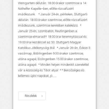
Weingarteni délután. 18.00 órakor szentmise a 14
Nothelfer Kapelle–ben, előtte rózsafüzért
imádkozunk. * Január 24-én, pénteken, Stuttgarti
délután. 18.00 órakor szentmise, előtte rózsafüzért
imádkozunk, szentmise keretében katekézis. *
Január 25-én, szombaton, Reutlingenben a
szentmise elmarad!!! 18.00 órai teremnyitással és
19.00 órai kezdéssel az 50. Stuttgarti Magyar
Katolikus Jótékonysági Bál. * Január 26-án, Évközi 3.
vasárnap, Böblingenben 9.30 órakor szentmise,
utána agapé, Eislingenben 15.00 órakor szentmise,
utána agapé. * Minden helyen mindenkit szeretettel
vár a közösség és Tibor atya! * * Bensőséges és
kellemes újévi napokat, jó......
Részletek