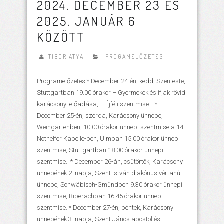
2024. DECEMBER 23 ÉS
2025. JANUÁR 6
KÖZÖTT
TIBOR ATYA
PROGAMELŐZETES
Programelőzetes * December 24-én, kedd, Szenteste,
Stuttgartban 19.00 órakor – Gyermekek és ifjak rövid
karácsonyi előadása, – Éjféli szentmise. *
December 25-én, szerda, Karácsony ünnepe,
Weingartenben, 10.00 órakor ünnepi szentmise a 14
Nothelfer Kapelle-ben, Ulmban 15.00 órakor ünnepi
szentmise, Stuttgartban 18.00 órakor ünnepi
szentmise. * December 26-án, csütörtök, Karácsony
ünnepének 2. napja, Szent István diakónus vértanú
ünnepe, Schwäbisch-Gmündben 9.30 órakor ünnepi
szentmise, Biberachban 16.45 órakor ünnepi
szentmise. * December 27-én, péntek, Karácsony
ünnepének 3. napja, Szent János apostol és