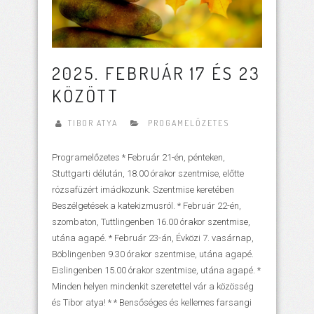
2025. FEBRUÁR 17 ÉS 23
KÖZÖTT
TIBOR ATYA
PROGAMELŐZETES
Programelőzetes * Február 21-én, pénteken,
Stuttgarti délután, 18.00 órakor szentmise, előtte
rózsafüzért imádkozunk. Szentmise keretében
Beszélgetések a katekizmusról. * Február 22-én,
szombaton, Tuttlingenben 16.00 órakor szentmise,
utána agapé. * Február 23-án, Évközi 7. vasárnap,
Böblingenben 9.30 órakor szentmise, utána agapé.
Eislingenben 15.00 órakor szentmise, utána agapé. *
Minden helyen mindenkit szeretettel vár a közösség
és Tibor atya! * * Bensőséges és kellemes farsangi