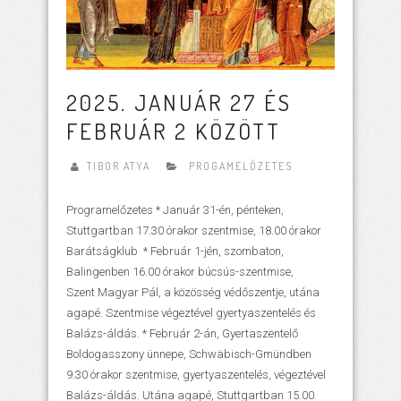
2025. JANUÁR 27 ÉS
FEBRUÁR 2 KÖZÖTT
TIBOR ATYA
PROGAMELŐZETES
Programelőzetes * Január 31-én, pénteken,
Stuttgartban 17.30 órakor szentmise, 18.00 órakor
Barátságklub * Február 1-jén, szombaton,
Balingenben 16.00 órakor búcsús-szentmise,
Szent Magyar Pál, a közösség védőszentje, utána
agapé. Szentmise végeztével gyertyaszentelés és
Balázs-áldás. * Február 2-án, Gyertaszentelő
Boldogasszony ünnepe, Schwäbisch-Gmündben
9.30 órakor szentmise, gyertyaszentelés, végeztével
Balázs-áldás. Utána agapé, Stuttgartban 15.00