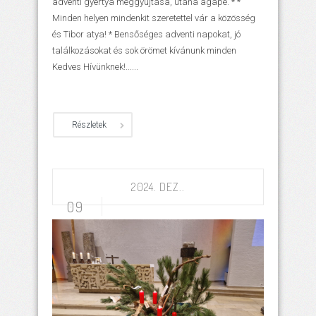
adventi gyertya meggyújtása, utána agapé. * *
Minden helyen mindenkit szeretettel vár a közösség
és Tibor atya! * Bensőséges adventi napokat, jó
találkozásokat és sok örömet kívánunk minden
Kedves Hívünknek!......
Részletek
2024. DEZ..
09