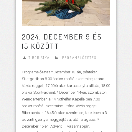
2024. DECEMBER 9 ÉS
15 KÖZÖTT
TIBOR ATYA
PROGAMELŐZETES
Programelőzetes * December 13-án, pénteken,
Stuttgartban 8.00 órakor roráté-szentmise, utána
közös reggeli, 17.00 órakor karácsonyfa állítás, 18.00
órakor Sport-advent. * December 14-én, szombaton,
Weingartenben a 14 Nothelfer Kapelle-ben 7.00
órakor roráté–szentmise, utána közös reggeli.
Biberachban 16.45 órakor szentmise, keretében a 3.
adventi gyertya meggyújtása, utána agapé. *
December 15-én, Advent III. vasárnapján,