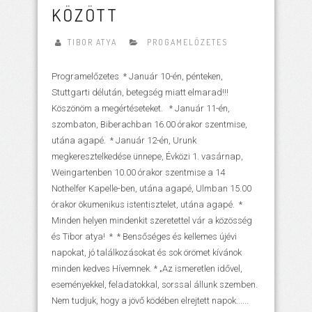
KÖZÖTT
TIBOR ATYA
PROGAMELŐZETES
Programelőzetes * Január 10-én, pénteken,
Stuttgarti délután, betegség miatt elmarad!!!
Köszönöm a megértéseteket. * Január 11-én,
szombaton, Biberachban 16.00 órakor szentmise,
utána agapé. * Január 12-én, Urunk
megkeresztelkedése ünnepe, Évközi 1. vasárnap,
Weingartenben 10.00 órakor szentmise a 14
Nothelfer Kapelle-ben, utána agapé, Ulmban 15.00
órakor ökumenikus istentisztelet, utána agapé. *
Minden helyen mindenkit szeretettel vár a közösség
és Tibor atya! * * Bensőséges és kellemes újévi
napokat, jó találkozásokat és sok örömet kívánok
minden kedves Hívemnek. * „Az ismeretlen idővel,
eseményekkel, feladatokkal, sorssal állunk szemben.
Nem tudjuk, hogy a jövő ködében elrejtett napok......