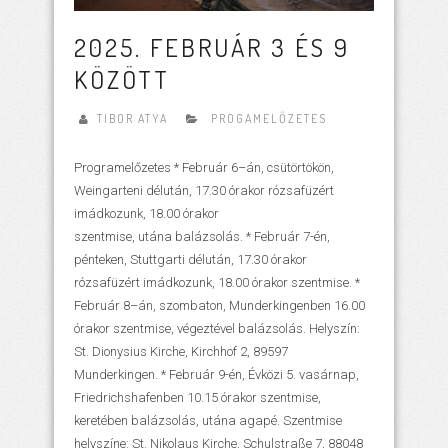
2025. FEBRUÁR 3 ÉS 9
KÖZÖTT
TIBOR ATYA
PROGAMELŐZETES
Programelőzetes * Február 6–án, csütörtökön,
Weingarteni délután, 17.30 órakor rózsafüzért
imádkozunk, 18.00 órakor
szentmise, utána balázsolás. * Február 7-én,
pénteken, Stuttgarti délután, 17.30 órakor
rózsafüzért imádkozunk, 18.00 órakor szentmise. *
Február 8–án, szombaton, Munderkingenben 16.00
órakor szentmise, végeztével balázsolás. Helyszín:
St. Dionysius Kirche, Kirchhof 2, 89597
Munderkingen. * Február 9-én, Évközi 5. vasárnap,
Friedrichshafenben 10.15 órakor szentmise,
keretében balázsolás, utána agapé. Szentmise
helyszíne: St. Nikolaus Kirche, Schulstraße 7, 88048