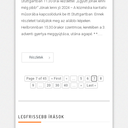
Stuttgartban 11.30 órai kezdettel: „Együtt jónak lenni
még jobb!” Jónak lenni jó 2024 – A közmédia karitatív
műsorába kapcsolódunk be itt Stuttgartban. Ennek
részleteit találjátok meg az alábbi képeken.
Heilbronnban 15.30 órakor szentmise, keretében a 3.
adventi gyertya meggyújtása, utána agapé. * *......
Részletek
Page 7 of 45
« First
«
...
5
6
7
8
9
...
20
30
40
...
»
Last »
LEGFRISSEBB ÍRÁSOK