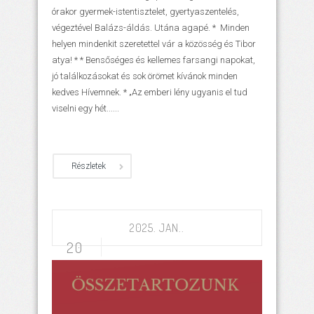
órakor gyermek-istentisztelet, gyertyaszentelés,
végeztével Balázs-áldás. Utána agapé. * Minden
helyen mindenkit szeretettel vár a közösség és Tibor
atya! * * Bensőséges és kellemes farsangi napokat,
jó találkozásokat és sok örömet kívánok minden
kedves Hívemnek. * „Az emberi lény ugyanis el tud
viselni egy hét......
Részletek
2025. JAN..
20