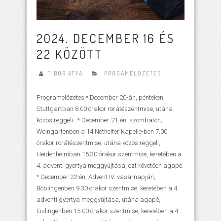
2024. DECEMBER 16 ÉS
22 KÖZÖTT
TIBOR ATYA
PROGAMELŐZETES
Programelőzetes * December 20-án, pénteken,
Stuttgartban 8.00 órakor rorátészentmise, utána
közös reggeli. * December 21-én, szombaton,
Weingartenben a 14 Nothelfer Kapelle-ben 7.00
órakor rorátészentmise, utána közös reggeli,
Heidenheimban 15.30 órakor szentmise, keretében a
4. adventi gyertya meggyújtása, ezt követően agapé.
* December 22-én, Advent IV. vasárnapján,
Böblingenben 9.30 órakor szentmise, keretében a 4.
adventi gyertya meggyújtása, utána agapé,
Eislingenben 15.00 órakor szentmise, keretében a 4.