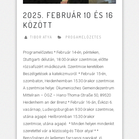
2025. FEBRUÁR 10 ÉS 16
KÖZÖTT
TIBOR ATYA
PROGAMELŐZETES
Programelőzetes * Február 14-én, pénteken,
Stuttgarti délután, 18.00 órakor szentmise, előtte
rózsafüzért imádkozunk. Szentmise keretében
Beszélgetések a katekizmusról. * Február 15-én,
szombaton, Heidenheimban 15.30 órakor szentmise.
A szentmise helye: Ökumenisches Gemeindezentrum
Mittelrain – ÖGZ – Hans-Thoma-Straße 50, 89520
Heidenheim an der Brenz * Február 16-án, Évközi 6.
vasárnap, Ludwigsburgban 9.30 órakor szentmise,
utána agapé. Heilbronnban 15.30 órakor
szentmise, utána agapé. * Minden helyen mindenkit
szeretettel vár a közösség és Tibor atya! * *
Bensőséges és kellemes farsangi napokat, jó