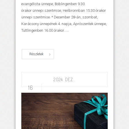
evangélista ünnepe, Böblingenben 9.30.
órakor ünnepi szentmise, Heilbronnban 15.30 órakor
ünnepi szentmise. * December 28-án, szombat,
Karácsony ünnepének 4. napja, Aprószentek ünnepe,
Tuttlingenben 16.00 órakor......
Részletek
2024. DEZ..
16