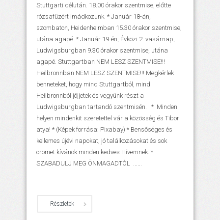
Stuttgarti délután. 18.00 órakor szentmise, előtte
rózsafüzért imádkozunk. * Január 18-án,
szombaton, Heidenheimban 15.30 órakor szentmise,
utána agapé. * Január 19-én, Évközi 2. vasárnap,
Ludwigsburgban 9.30 órakor szentmise, utána
agapé. Stuttgartban NEM LESZ SZENTMISE!!!
Heilbronnban NEM LESZ SZENTMISE!!! Megkérlek
benneteket, hogy mind Stuttgartból, mind
Heilbronnból jöjjetek és vegyünk részt a
Ludwigsburgban tartandó szentmisén. * Minden
helyen mindenkit szeretettel vár a közösség és Tibor
atya! * (Képek forrása: Pixabay) * Bensőséges és
kellemes újévi napokat, jó találkozásokat és sok
örömet kívánok minden kedves Hívemnek. *
SZABADULJ MEG ÖNMAGADTÓL ......
Részletek