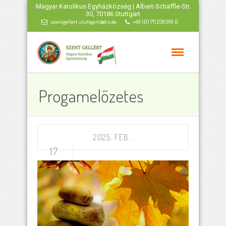
Magyar Katolikus Egyházközség | Albert-Schäffle-Str.
30, 70186 Stuttgart
szentgellert.stuttgart@drs.de
+49 (0) 711 236 919 0
Progamelőzetes
2025. FEB..
17