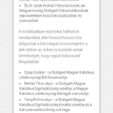
Őt, Dr. Izsák András Főkonzul követ, aki
Magyarország Stuttgarti Főkonzulátusának
képviseletében köszönti a bálozókat, és
szervezőket.
A továbbiakban riportokat hallhattok
mindazokkal, akik hosszú-hosszú éve
dolgoznak a bál magyar közösségéért, s
akik ebben az évben is kutatták annak
lehetőségét, hogy együtt bálozzunk!
Megtalálták!
Szegi Oszkár – a Stuttgarti Magyar Katolikus
Jótékonysági Bál főszervezője
Merlás Tibor atya – a Stuttgarti Magyar
Katolikus Egyházközség vezetője, a Magyar
Katolikus Jótékonysági Bál egyik szervezője
Tempfli Imre atya – a Stuttgarti Magyar
Katolikus Egyházközség korábbi vezetője és a
báli szervezőbizottság volt tagja