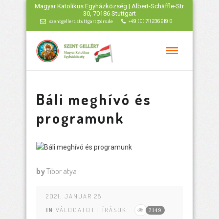
Magyar Katolikus Egyházközség | Albert-Schäffle-Str.
30, 70186 Stuttgart
szentgellert.stuttgart@drs.de
+49 (0) 711 236 919 0
Báli meghívó és
programunk
by
Tibor atya
2021. JANUAR 28
IN
VÁLOGATOTT ÍRÁSOK
2149