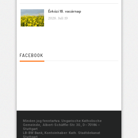
Évközi 16. vasárnap
2026. Juli 19
FACEBOOK
Minden jog fenntartva. Ungarische Katholische
Gemeinde, Albert-Schäffle-Str. 30., D–70186 –
Stuttgart
LB-BW Bank, Kontoinhaber: Kath. Stadtdekanat
Stuttgart