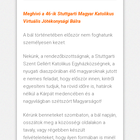
Meghívó a 46-ik Stuttgarti Magyar Katolikus
Virtuális Jótékonysági Bálra
A bál történetében először nem foghatunk
személyesen kezet.
Nekünk, a rendezőbizottságnak, a Stuttgarti
Szent Gellért Katolikus Egyházközségnek, a
nyugati diaszpórában élő magyaroknak jutott
e nemes feladat, hogy először innen, kintről
egyesíteni tudjuk, ha rövid időre is, határok
nélkül a Kárpát medencében és a
nagyvilágban szétszórt Magyarságot!
Kérünk benneteket szombaton, a bál napján,
osszátok meg a közösségi oldalakon a
tavaly, vagy régebben készült
felvételeiteket, hogy ilyen formában is minél