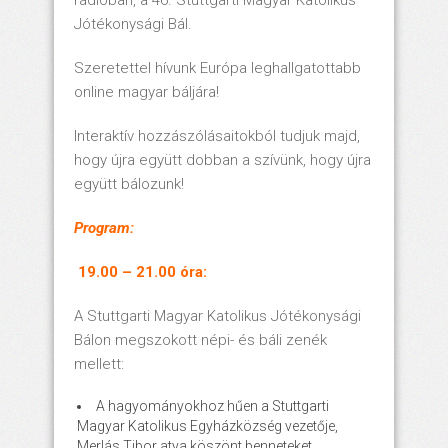
rádióban, a 46. Stuttgarti Magyar Katolikus
Jótékonysági Bál.
Szeretettel hívunk Európa leghallgatottabb
online magyar báljára!
Interaktív hozzászólásaitokból tudjuk majd,
hogy újra együtt dobban a szívünk, hogy újra
együtt bálozunk!
Program:
19.00 – 21.00 óra:
A Stuttgarti Magyar Katolikus Jótékonysági
Bálon megszokott népi- és báli zenék
mellett:
A hagyományokhoz hűen a Stuttgarti
Magyar Katolikus Egyházközség vezetője,
Merlás Tibor atya köszönt benneteket.