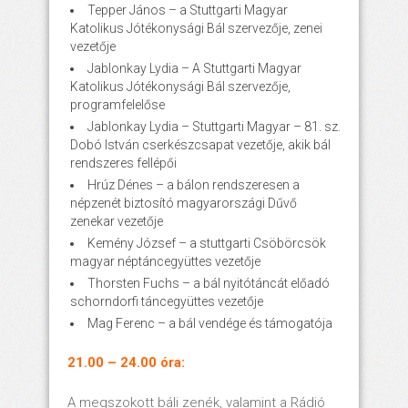
Tepper János – a Stuttgarti Magyar
Katolikus Jótékonysági Bál szervezője, zenei
vezetője
Jablonkay Lydia – A Stuttgarti Magyar
Katolikus Jótékonysági Bál szervezője,
programfelelőse
Jablonkay Lydia – Stuttgarti Magyar – 81. sz.
Dobó István cserkészcsapat vezetője, akik bál
rendszeres fellépői
Hrúz Dénes – a bálon rendszeresen a
népzenét biztosító magyarországi Dűvő
zenekar vezetője
Kemény József – a stuttgarti Csöbörcsök
magyar néptáncegyüttes vezetője
Thorsten Fuchs – a bál nyitótáncát előadó
schorndorfi táncegyüttes vezetője
Mag Ferenc – a bál vendége és támogatója
21.00 – 24.00 óra:
A megszokott báli zenék, valamint a Rádió