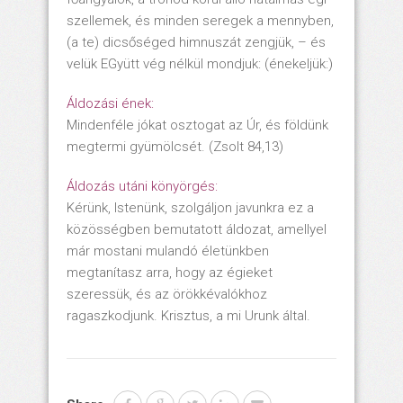
szellemek, és minden seregek a mennyben,
(a te) dicsőséged himnuszát zengjük, – és
velük EGyütt vég nélkül mondjuk: (énekeljük:)
Áldozási ének:
Mindenféle jókat osztogat az Úr, és földünk
megtermi gyümölcsét. (Zsolt 84,13)
Áldozás utáni könyörgés:
Kérünk, Istenünk, szolgáljon javunkra ez a
közösségben bemutatott áldozat, amellyel
már mostani mulandó életünkben
megtanítasz arra, hogy az égieket
szeressük, és az örökkévalókhoz
ragaszkodjunk. Krisztus, a mi Urunk által.