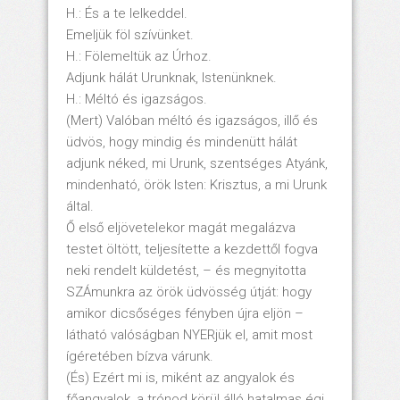
H.: És a te lelkeddel.
Emeljük föl szívünket.
H.: Fölemeltük az Úrhoz.
Adjunk hálát Urunknak, Istenünknek.
H.: Méltó és igazságos.
(Mert) Valóban méltó és igazságos, illő és
üdvös, hogy mindig és mindenütt hálát
adjunk néked, mi Urunk, szentséges Atyánk,
mindenható, örök Isten: Krisztus, a mi Urunk
által.
Ő első eljövetelekor magát megalázva
testet öltött, teljesítette a kezdettől fogva
neki rendelt küldetést, – és megnyitotta
SZÁmunkra az örök üdvösség útját: hogy
amikor dicsőséges fényben újra eljön –
látható valóságban NYERjük el, amit most
ígéretében bízva várunk.
(És) Ezért mi is, miként az angyalok és
főangyalok, a trónod körül álló hatalmas égi