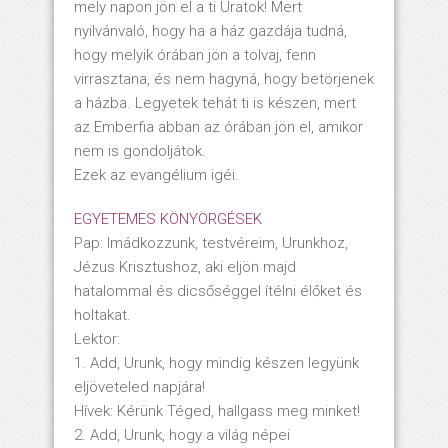
mely napon jön el a ti Uratok! Mert
nyilvánvaló, hogy ha a ház gazdája tudná,
hogy melyik órában jön a tolvaj, fenn
virrasztana, és nem hagyná, hogy betörjenek
a házba. Legyetek tehát ti is készen, mert
az Emberfia abban az órában jön el, amikor
nem is gondoljátok.
Ezek az evangélium igéi.
EGYETEMES KÖNYÖRGÉSEK
Pap: Imádkozzunk, testvéreim, Urunkhoz,
Jézus Krisztushoz, aki eljön majd
hatalommal és dicsőséggel ítélni élőket és
holtakat.
Lektor:
1. Add, Urunk, hogy mindig készen legyünk
eljöveteled napjára!
Hívek: Kérünk Téged, hallgass meg minket!
2. Add, Urunk, hogy a világ népei