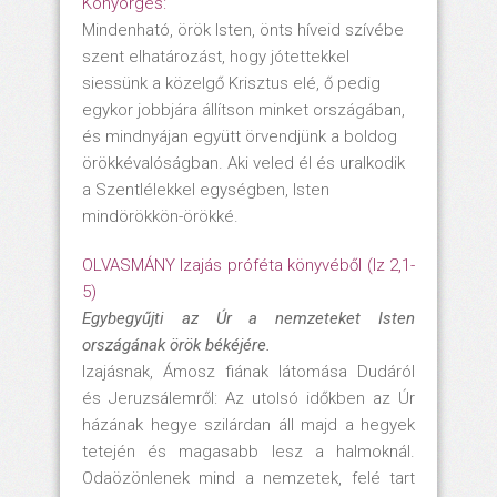
Könyörgés:
Mindenható, örök Isten, önts híveid szívébe
szent elhatározást, hogy jótettekkel
siessünk a közelgő Krisztus elé, ő pedig
egykor jobbjára állítson minket országában,
és mindnyájan együtt örvendjünk a boldog
örökkévalóságban. Aki veled él és uralkodik
a Szentlélekkel egységben, Isten
mindörökkön-örökké.
OLVASMÁNY Izajás próféta könyvéből (Iz 2,1-
5)
Egybegyűjti az Úr a nemzeteket Isten
országának örök békéjére.
Izajásnak, Ámosz fiának látomása Dudáról
és Jeruzsálemről: Az utolsó időkben az Úr
házának hegye szilárdan áll majd a hegyek
tetején és magasabb lesz a halmoknál.
Odaözönlenek mind a nemzetek, felé tart