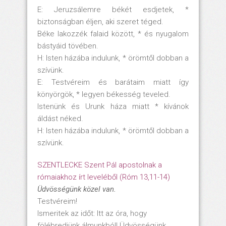
E: Jeruzsálemre békét esdjetek, *
biztonságban éljen, aki szeret téged.
Béke lakozzék falaid között, * és nyugalom
bástyáid tövében.
H: Isten házába indulunk, * örömtől dobban a
szívünk.
E: Testvéreim és barátaim miatt így
könyörgök, * legyen békesség teveled.
Istenünk és Urunk háza miatt * kívánok
áldást néked.
H: Isten házába indulunk, * örömtől dobban a
szívünk.
SZENTLECKE Szent Pál apostolnak a
rómaiakhoz írt leveléből (Róm 13,11-14)
Üdvösségünk közel van.
Testvéreim!
Ismeritek az időt: Itt az óra, hogy
fölébredjünk álmunkból! Üdvösségünk