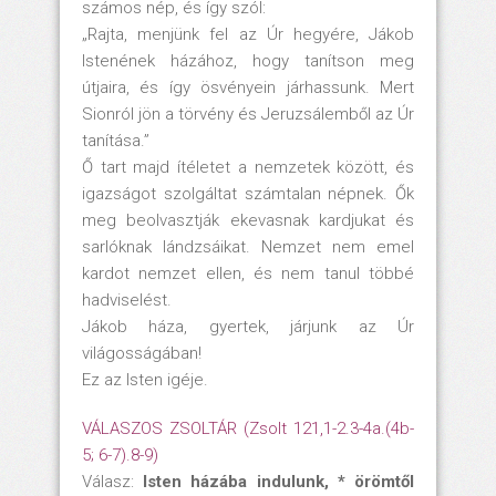
számos nép, és így szól:
„Rajta, menjünk fel az Úr hegyére, Jákob
Istenének házához, hogy tanítson meg
útjaira, és így ösvényein járhassunk. Mert
Sionról jön a törvény és Jeruzsálemből az Úr
tanítása.”
Ő tart majd ítéletet a nemzetek között, és
igazságot szolgáltat számtalan népnek. Ők
meg beolvasztják ekevasnak kardjukat és
sarlóknak lándzsáikat. Nemzet nem emel
kardot nemzet ellen, és nem tanul többé
hadviselést.
Jákob háza, gyertek, járjunk az Úr
világosságában!
Ez az Isten igéje.
VÁLASZOS ZSOLTÁR (Zsolt 121,1-2.3-4a.(4b-
5; 6-7).8-9)
Válasz:
Isten házába indulunk, * örömtől