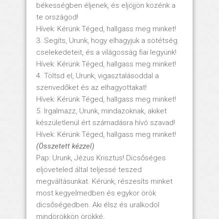
békességben éljenek, és eljöjjön közénk a
te országod!
Hívek: Kérünk Téged, hallgass meg minket!
3. Segíts, Urunk, hogy elhagyjuk a sötétség
cselekedeteit, és a világosság fiai legyünk!
Hívek: Kérünk Téged, hallgass meg minket!
4. Töltsd el, Urunk, vigasztalásoddal a
szenvedőket és az elhagyottakat!
Hívek: Kérünk Téged, hallgass meg minket!
5. Irgalmazz, Urunk, mindazoknak, akiket
készületlenül ért számadásra hívó szavad!
Hívek: Kérünk Téged, hallgass meg minket!
(Összetett kézzel)
Pap: Urunk, Jézus Krisztus! Dicsőséges
eljöveteled által teljessé teszed
megváltásunkat. Kérünk, részesíts minket
most kegyelmedben és egykor örök
dicsőségedben. Aki élsz és uralkodol
mindörökkön örökké.