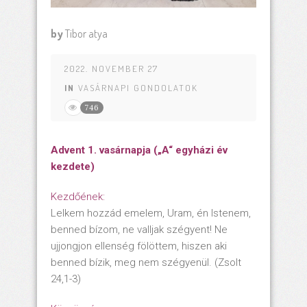
by
Tibor atya
2022. NOVEMBER 27
IN
VASÁRNAPI GONDOLATOK
746
Advent 1. vasárnapja („A“ egyházi év
kezdete)
Kezdőének:
Lelkem hozzád emelem, Uram, én Istenem,
benned bízom, ne valljak szégyent! Ne
ujjongjon ellenség fölöttem, hiszen aki
benned bízik, meg nem szégyenül. (Zsolt
24,1-3)