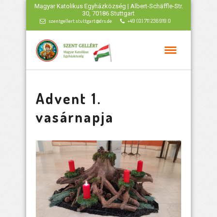
Magyar Katolikus Egyházközség | Albert-Schäffle-Str.
30, 70186 Stuttgart
szentgellert.stuttgart@drs.de
+49 (0) 711 236 919 0
Advent 1.
vasárnapja