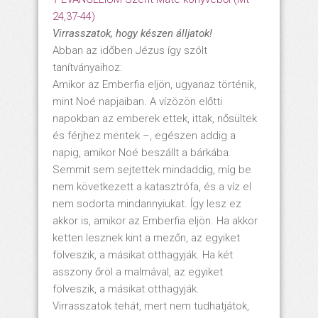
24,37-44)
Virrasszatok, hogy készen álljatok!
Abban az időben Jézus így szólt
tanítványaihoz:
Amikor az Emberfia eljön, ugyanaz történik,
mint Noé napjaiban. A vízözön előtti
napokban az emberek ettek, ittak, nősültek
és férjhez mentek –, egészen addig a
napig, amikor Noé beszállt a bárkába.
Semmit sem sejtettek mindaddig, míg be
nem következett a katasztrófa, és a víz el
nem sodorta mindannyiukat. Így lesz ez
akkor is, amikor az Emberfia eljön. Ha akkor
ketten lesznek kint a mezőn, az egyiket
fölveszik, a másikat otthagyják. Ha két
asszony őröl a malmával, az egyiket
fölveszik, a másikat otthagyják.
Virrasszatok tehát, mert nem tudhatjátok,