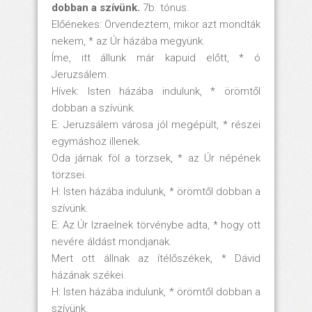
dobban a szívünk.
7b. tónus.
Előénekes: Örvendeztem, mikor azt mondták
nekem, * az Úr házába megyünk.
Íme, itt állunk már kapuid előtt, * ó
Jeruzsálem.
Hívek: Isten házába indulunk, * örömtől
dobban a szívünk.
E: Jeruzsálem városa jól megépült, * részei
egymáshoz illenek.
Oda járnak föl a törzsek, * az Úr népének
törzsei.
H: Isten házába indulunk, * örömtől dobban a
szívünk.
E: Az Úr Izraelnek törvénybe adta, * hogy ott
nevére áldást mondjanak.
Mert ott állnak az ítélőszékek, * Dávid
házának székei.
H: Isten házába indulunk, * örömtől dobban a
szívünk.