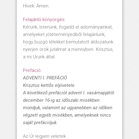
Hívek: Ámen.
Felajánló könyörgés:
Kérünk, Istenünk, fogadd el adományainkat,
amelyeket jótéteményedből felajánlunk,
hogy buzgó lélekkel bemutatott áldozatunk
nyerjen örök jutalmat a mennyben. Krisztus,
a mi Urunk által.
Prefáció:
ADVENTI I. PREFÁCIÓ
Krisztus kettős eljövetele
A következő prefációt advent I. vasárnapjától
december 16-ig az időszaki misékben
mondjuk, valamint az ugyanebben az időben
végzett egyéb misékben, amelyeknek nincs
saját prefációjuk.
Az Úr legyen veletek.