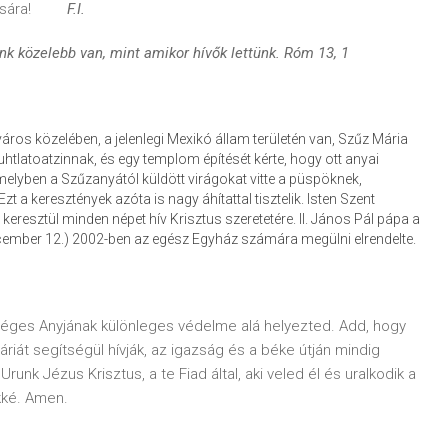
 várására!
F.I.
nk közelebb van, mint amikor hívők lettünk. Róm 13, 1
s közelében, a jelenlegi Mexikó állam területén van, Szűz Mária
tlatoatzinnak, és egy templom építését kérte, hogy ott anyai
yben a Szűzanyától küldött virágokat vitte a püspöknek,
 keresztények azóta is nagy áhítattal tisztelik. Isten Szent
n keresztül minden népet hív Krisztus szeretetére. II. János Pál pápa a
mber 12.) 2002-ben az egész Egyház számára megülni elrendelte.
séges Anyjának különleges védelme alá helyezted. Add, hogy
iát segítségül hívják, az igazság és a béke útján mindig
runk Jézus Krisztus, a te Fiad által, aki veled él és uralkodik a
kké. Amen.