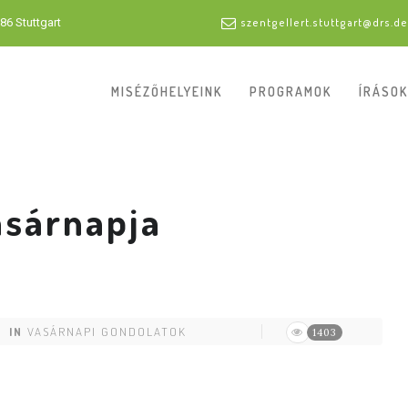
86 Stuttgart
szentgellert.stuttgart@drs.de
MISÉZŐHELYEINK
PROGRAMOK
ÍRÁSOK
vasárnapja
IN
VASÁRNAPI GONDOLATOK
1403