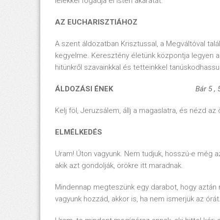
lélekkel fogadja el Isten akaratát.
AZ EUCHARISZTIÁHOZ
A szent áldozatban Krisztussal, a Megváltóval talá
kegyelme. Keresztény életünk központja legyen a 
hitünkről szavainkkal és tetteinkkel tanúskodhassu
ÁLDOZÁSI ÉNEK
Bár 5 , 5; 4
Kelj föl, Jeruzsálem, állj a magaslatra, és nézd az 
ELMÉLKEDÉS
Uram! Úton vagyunk. Nem tudjuk, hosszú-e még az
akik azt gondolják, örökre itt maradnak.
Mindennap megteszünk egy darabot, hogy aztán m
vagyunk hozzád, akkor is, ha nem ismerjük az órá