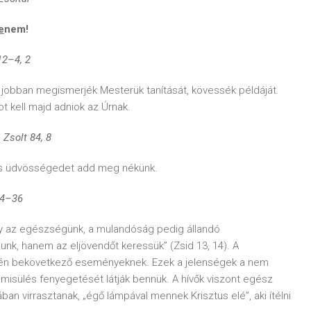
e
nem!
12
–4, 2
e jobban megismerjék Mesterük tanítását, kövessék példáját.
t kell majd adniok az Úrnak.
Zsolt 84, 8
 és üdvösségedet add meg nékünk.
34–36
eny az egészségünk, a mulandóság pedig állandó
sunk, hanem az eljövendőt keressük” (Zsid 13, 14). A
végén bekövetkező eseményeknek. Ezek a jelenségek a nem
misülés fenyegetését látják bennük. A hívők viszont egész
ában virrasztanak, „égő lámpával mennek Krisztus elé”, aki ítélni