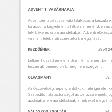
ADVENT 1. VASÁRNAPJA
Adventben a Jézussal való találkozásra készülün
karácsonyi kegyelmeit: a hitben, a reményben és 
lelki béke és öröm ajándékában. Adventi előkészül
valamint felebaráti szeretetünk megújítását.
KEZDŐÉNEK
Zsolt 24
Lelkem hozzád emelem, Uram, én Istenem, benned 
hiszen aki benned bízik, meg nem szégyenül.
OLVASMÁNY
Jer
Az Ószövetség népe Istentől különféle ígéretet ka
Szabadítót, aki biztonságot ad Jeruzsálemnek, jog
azoknak a lelki ajándékoknak, amelyeket megvált
VÁLASZOS ZSOLTÁR
24. Zso