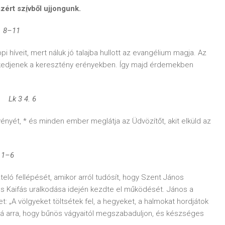
azért sz
í
vből ujjongunk.
6. 8–11
 híveit, mert náluk jó talajba hullott az evangélium magja. Az
ekedjenek a keresztény erényekben. Így majd érdemekben
Lk 3 4. 6
ényét, * és minden ember meglátja az Üdvözítőt, akit elküld az
, 1–6
eló fellépését, amikor arról tudósít, hogy Szent János
 és Kaifás uralkodása idején kezdte el működését. János a
: „A völgyeket töltsétek fel, a hegyeket, a halmokat hordjátok
sá arra, hogy bűnös vágyaitól megszabaduljon, és készséges