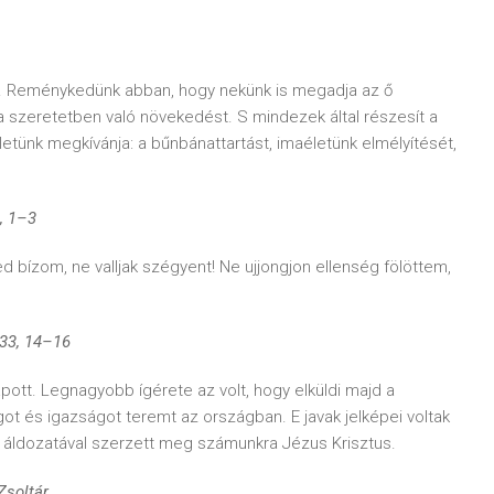
k. Reménykedünk abban, hogy nekünk is megadja az ő
a szeretetben való növekedést. S mindezek által részesít a
etünk megkívánja: a bűnbánattartást, imaéletünk elmélyítését,
, 1–3
bízom, ne valljak szégyent! Ne ujjongjon ellenség fölöttem,
 33, 14–16
pott. Legnagyobb ígérete az volt, hogy elküldi majd a
ot és igazságot teremt az országban. E javak jelképei voltak
ó áldozatával szerzett meg számunkra Jézus Krisztus.
ltár