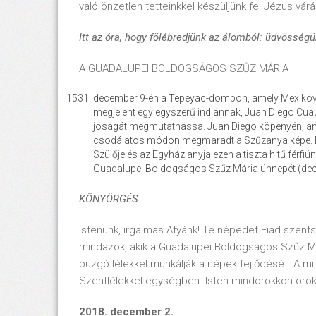
való önzetlen tetteinkkel készüljünk fel Jézus
Itt az óra, hogy fölébredjünk az álomból: üdvösségü
A GUADALUPEI BOLDOGSÁGOS SZŰZ MÁRIA
december 9-én a Tepeyac-dombon, amely Mexikóváro
megjelent egy egyszerű indiánnak, Juan Diego Cuauh
jóságát megmutathassa. Juan Diego köpenyén, amel
csodálatos módon megmaradt a Szűzanya képe. Ezt a
Szülője és az Egyház anyja ezen a tiszta hitű férfiú
Guadalupei Boldogságos Szűz Mária ünnepét (dece
KÖNYÖRGÉS
Istenünk, irgalmas Atyánk! Te népedet Fiad szent
mindazok, akik a Guadalupei Boldogságos Szűz Már
buzgó lélekkel munkálják a népek fejlődését. A mi U
Szentlélekkel egységben. Isten mindörökkön-örö
2018. december 2.