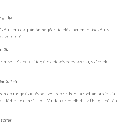
g útját.
 Ezért nem csupán önmagáért felelős, hanem másokért is.
s szeretetét.
9. 30
teket, és hallani fogjátok dicsőséges szavát, szívetek
Bár 5, 1–9
en és megaláztatásban volt része. Isten azonban prófétája
isszatérhetnek hazájukba. Mindenki remélheti az Úr irgalmát és
oltár