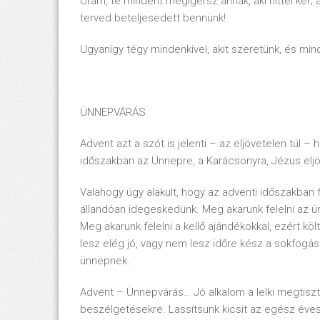
Uram, te mindent megígérsz annak, aki hittel ké
terved beteljesedett bennünk!
Ugyanígy tégy mindenkivel, akit 
ÜNNEPVÁRÁS
Advent azt a szót is jelenti – az eljövetelen túl 
időszakban az Ünnepre, a Karácsonyra, Jézus elj
Valahogy úgy alakult, hogy az adventi időszakban
állandóan idegeskedünk. Meg akarunk felelni az ün
Meg akarunk felelni a kellő ajándékokkal, ezért k
lesz elég jó, vagy nem lesz időre kész a sokfogás
ünnepnek.
Advent – Ünnepvárás… Jó alkalom a lelki megtiszt
beszélgetésekre. Lassítsunk kicsit az egész éves