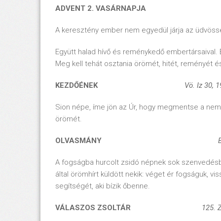
ADVENT 2. VASÁRNAPJA
A keresztény ember nem egyedül járja az üdvössé
Együtt halad hívő és reménykedő embertársaival.
Meg kell tehát osztania örömét, hitét, reményét é
KEZDŐÉNEK
Vö. Iz 30, 1
Sion népe, íme jön az Úr, hogy megmentse a nemze
örömét.
OLVASMÁNY
A fogságba hurcolt zsidó népnek sok szenvedésb
által örömhírt küldött nekik: véget ér fogságuk, v
segítségét, aki bízik őbenne.
VÁLASZOS ZSOLTÁR
125. Zs