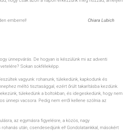
r; add, hogy csak azon a napon érkezzünk meg hozzád, amelyen
szeretünk, és minden emberrel!
Chiara Lubich
– hogy ünnepvárás. De hogyan is készülünk mi az adventi
övetelére? Sokan sokféleképp.
 feszültek vagyunk: rohanunk, tülekedünk, kapkodunk és
nephez méltó tisztasággal, ezért őrült takarításba kezdünk.
öltekezünk, tülekedünk a boltokban, és idegeskedünk, hogy nem
os ünnepi vacsora. Pedig nem erről kellene szólnia az
ulásra, az egymásra figyelésre, a közös, nagy
 rohanás után, csendesedjünk el! Gondolatainkkal, másokért