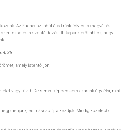
lkozunk. Az Eucharisztiából árad ránk folyton a megváltás
szentmise és a szentáldozás. Itt kapunk erőt ahhoz, hogy
nk.
, 36
örömet, amely Istentől jön.
 élet vagy rövid. De semmiképpen sem akarunk úgy élni, mint
egpihenjünk, és másnap újra kezdjük. Mindig közelebb
t…