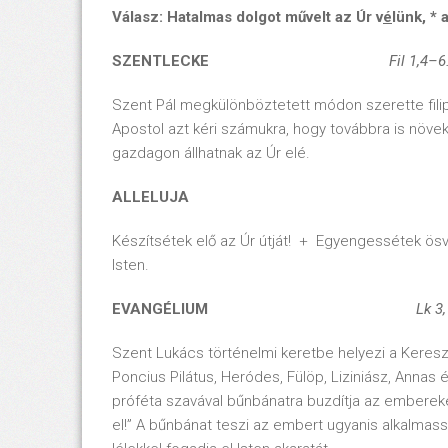
Válasz: Hatalmas dolgot művelt az Úr v
é
lünk, *
SZENTLECKE
Fil 1,4–
Szent Pál megkülönböztetett módon szerette filippi
Apostol azt kéri számukra, hogy továbbra is növ
gazdagon állhatnak az Úr elé.
ALLELUJA
Készítsétek elő az Úr útját! + Egyengessétek ösv
Isten.
EVANGÉLIUM
Lk 3
Szent Lukács történelmi keretbe helyezi a Kereszt
Poncius Pilátus, Heródes, Fülöp, Liziniász, Annas
próféta szavával bűnbánatra buzdítja az embereket
el!” A bűnbánat teszi az embert ugyanis alkalmas