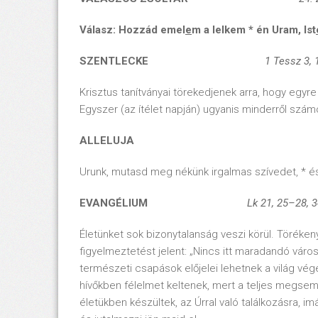
Válasz: Hozzád emel
e
m a lelkem *
én Uram, Ist
SZENTLECKE
1 Tessz 3, 
Krisztus tanítványai törekedjenek arra, hogy egyr
Egyszer (az ítélet napján) ugyanis minderről számo
ALLELUJA
Urunk, mutasd meg nékünk irgalmas szívedet, *
EVANGÉLIUM
Lk 21, 25–28, 
Életünket sok bizonytalanság veszi körül. Törék
figyelmeztetést jelent: „Nincs itt maradandó váro
természeti csapások előjelei lehetnek a világ 
hívőkben félelmet keltenek, mert a teljes megsem
életükben készültek, az Úrral való találkozásra, im