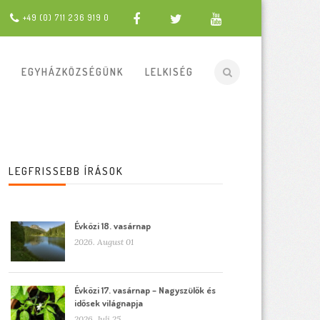
+49 (0) 711 236 919 0
EGYHÁZKÖZSÉGÜNK
LELKISÉG
LEGFRISSEBB ÍRÁSOK
Évközi 18. vasárnap
2026. August 01
Évközi 17. vasárnap – Nagyszülők és
idősek világnapja
2026. Juli 25