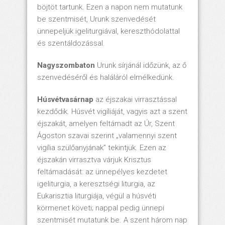
böjtöt tartunk. Ezen a napon nem mutatunk
be szentmisét, Urunk szenvedését
ünnepeljük igeliturgiával, kereszthódolattal
és szentáldozással.
Nagyszombaton
Urunk sírjánál időzünk, az ő
szenvedéséről és haláláról elmélkedünk.
Húsvétvasárnap
az éjszakai virrasztással
kezdődik. Húsvét vigíliáját, vagyis azt a szent
éjszakát, amelyen feltámadt az Úr, Szent
Ágoston szavai szerint „valamennyi szent
vigília szülőanyjának” tekintjük. Ezen az
éjszakán virrasztva várjuk Krisztus
feltámadását: az ünnepélyes kezdetet
igeliturgia, a keresztségi liturgia, az
Eukarisztia liturgiája, végül a húsvéti
körmenet követi; nappal pedig ünnepi
szentmisét mutatunk be. A szent három nap