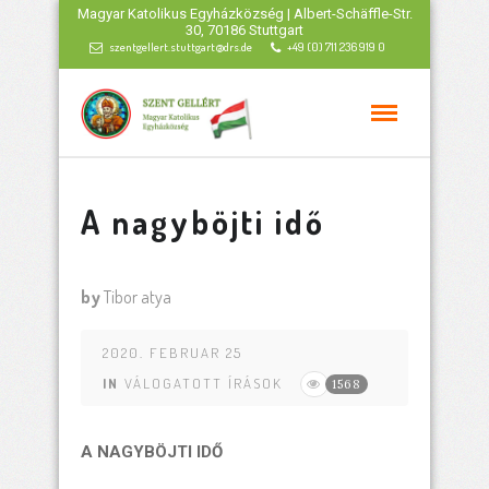
Magyar Katolikus Egyházközség | Albert-Schäffle-Str.
30, 70186 Stuttgart
szentgellert.stuttgart@drs.de
+49 (0) 711 236 919 0
A nagyböjti idő
by
Tibor atya
2020. FEBRUAR 25
IN
VÁLOGATOTT ÍRÁSOK
1568
A NAGYBÖJTI IDŐ