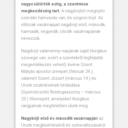
nagycsütörtök estig, a szentmise
megkezdéséig tart.
A nagyböjtöt megnyitó
szerdán hamvazás van, és szigorú böjt. Az
időszak vasárnapjait nagyböjt első, második,
harmadik, negyedik, ötödik vasárnapjának
nevezzük.
Nagyböjt valamennyi napjának saját liturgikus
szövege van, ezért a szentekről legfeljebb
megemlékezés vehető, kivéve Szent
Mátyás apostol ünnepét (február 24.),
valamint Szent József (március 19.) és
Urunk születésének hírüladása
(Gyümölcsoltó Boldogasszony – március
25.) főünnepét, amelyeket liturgikus
rangjuknak megfelelően ülünk meg.
Nagyböjt első és második vasárnapján
az
Urunk megkísértéséről és színeváltozásáról