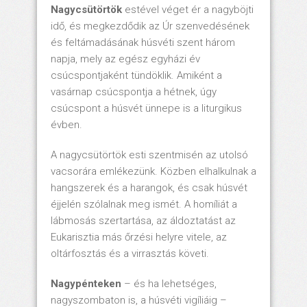
Nagycsütörtök
estével véget ér a nagyböjti
idő, és megkezdődik az Úr szenvedésének
és feltámadásának húsvéti szent három
napja, mely az egész egyházi év
csúcspontjaként tündöklik. Amiként a
vasárnap csúcspontja a hétnek, úgy
csúcspont a húsvét ünnepe is a liturgikus
évben.
A nagycsütörtök esti szentmisén az utolsó
vacsorára emlékezünk. Közben elhalkulnak a
hangszerek és a harangok, és csak húsvét
éjjelén szólalnak meg ismét. A homíliát a
lábmosás szertartása, az áldoztatást az
Eukarisztia más őrzési helyre vitele, az
oltárfosztás és a virrasztás követi.
Nagypénteken
– és ha lehetséges,
nagyszombaton is, a húsvéti vigíliáig –