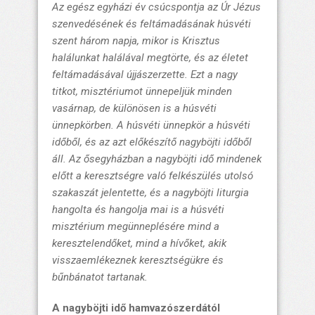
Az egész egyházi év csúcspontja az Úr Jézus
szenvedésének és feltámadásának húsvéti
szent három napja, mikor is Krisztus
halálunkat halálával megtörte, és az életet
feltámadásával újjászerzette. Ezt a nagy
titkot, misztériumot ünnepeljük minden
vasárnap, de különösen is a húsvéti
ünnepkörben. A húsvéti ünnepkör a húsvéti
időből, és az azt előkészítő nagyböjti időből
áll. Az ősegyházban a nagyböjti idő mindenek
előtt a keresztségre való felkészülés utolsó
szakaszát jelentette, és a nagyböjti liturgia
hangolta és hangolja mai is a húsvéti
misztérium megünneplésére mind a
keresztelendőket, mind a hívőket, akik
visszaemlékeznek keresztségükre és
bűnbánatot tartanak.
A nagyböjti idő hamvazószerdától