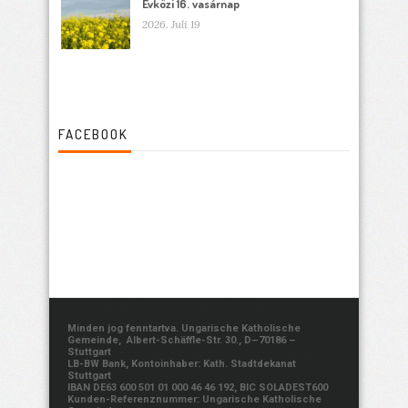
Évközi 16. vasárnap
2026. Juli 19
FACEBOOK
Minden jog fenntartva. Ungarische Katholische
Gemeinde, Albert-Schäffle-Str. 30., D–70186 –
Stuttgart
LB-BW Bank, Kontoinhaber: Kath. Stadtdekanat
Stuttgart
IBAN DE63 600 501 01 000 46 46 192, BIC SOLADEST600
Kunden-Referenznummer: Ungarische Katholische