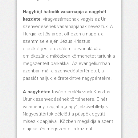
Nagyböjt hatodik vasárnapja a nagyhét
kezdete
: virágvasárnapnak, vagyis az Úr
szenvedésének vasárnapjának nevezzük. A
liturgia kettős arcot ölt ezen a napon: a
szentmise elején Jézus Krisztus
dicsőséges jeruzsálemi bevonulására
emlékezünk, miközben körmenetet tartunk a
megszentelt barkákkal. Az evangéliumban
azonban már a szenvedéstörténetet, a
passiót halljuk, előretekintve nagypéntekre.
A nagyhéten
tovább emlékezünk Krisztus
Urunk szenvedésének történetére. E hét
valamennyi napját a „nagy” jelzővel illetjük.
Nagycsütörtök délelőtt a püspök együtt
misézik papjaival. Közben megáldja a szent
olajokat és megszenteli a krizmát.