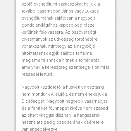
szóló evangéliumi szakaszokat halljuk, a
további vasárnapon János vagy Lukács
evangéliumának sajátosan a nagyböjt
gondolatvilágához kapcsolódó részei
kerülnek felolvasásra. Az ószövetségi
olvasmányok az üdvösség történetére
vonatkoznak, minthogy az a nagyböjti
hitoktatásnak egyik sajátos tartalma:
megismerni annak a hitnek a történetét,
amelynek a keresztség szentsége által mi is
részesei lettünk.
Nagyböjt kezdetétől a húsvéti virrasztásig
nem mondunk Allelujá-t, és nem énekeljük a
Dicsőséget. Nagyböjt negyedik vasárnapját
és a fenti két főünnepet kivéve nem szabad
az oltárt virággal díszíteni, a hangszerek
használata pedig csak az ének kíséretére
van engedélyezve.