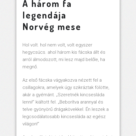
A három fa
legendája
Norvég mese
Hol volt. hol nem volt, volt egyszer
hegycsúcs. ahol három kis fácska állt és
arról álmodozott, mi lesz majd belőle, ha
megnő.
Az első fácska vágyakozva nézett fel a
csillagokra, amelyek úgy szikráztak fölötte,
akár a gyémánt. „Szeretnék kincsesláda
lenni!” kiáltott fel. „Beborítva arannyal és
telve gyönyörű drágakövekkel. Én leszek a
legcsodálatosabb kincsesláda az egész
világon!”