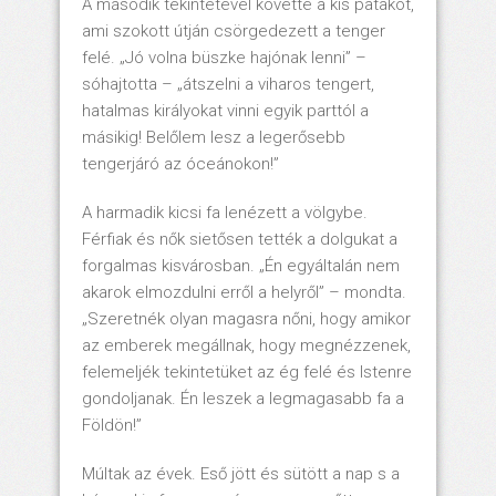
A második tekintetével követte a kis patakot,
ami szokott útján csörgedezett a tenger
felé. „Jó volna büszke hajónak lenni” –
sóhajtotta – „átszelni a viharos tengert,
hatalmas királyokat vinni egyik parttól a
másikig! Belőlem lesz a legerősebb
tengerjáró az óceánokon!”
A harmadik kicsi fa lenézett a völgybe.
Férfiak és nők sietősen tették a dolgukat a
forgalmas kisvárosban. „Én egyáltalán nem
akarok elmozdulni erről a helyről” – mondta.
„Szeretnék olyan magasra nőni, hogy amikor
az emberek megállnak, hogy megnézzenek,
felemeljék tekintetüket az ég felé és Istenre
gondoljanak. Én leszek a legmagasabb fa a
Földön!”
Múltak az évek. Eső jött és sütött a nap s a