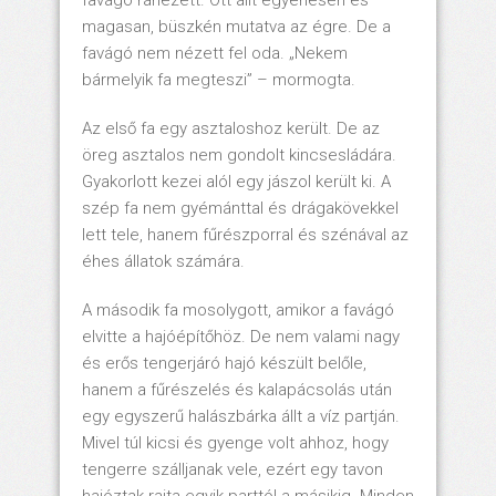
favágó ránézett. Ott állt egyenesen és
magasan, büszkén mutatva az égre. De a
favágó nem nézett fel oda. „Nekem
bármelyik fa megteszi” – mormogta.
Az első fa egy asztaloshoz került. De az
öreg asztalos nem gondolt kincsesládára.
Gyakorlott kezei alól egy jászol került ki. A
szép fa nem gyémánttal és drágakövekkel
lett tele, hanem fűrészporral és szénával az
éhes állatok számára.
A második fa mosolygott, amikor a favágó
elvitte a hajóépítőhöz. De nem valami nagy
és erős tengerjáró hajó készült belőle,
hanem a fűrészelés és kalapácsolás után
egy egyszerű halászbárka állt a víz partján.
Mivel túl kicsi és gyenge volt ahhoz, hogy
tengerre szálljanak vele, ezért egy tavon