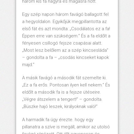
három kis fa nagyra és magasra nőtt.
Egy szép napon három favágó ballagott fel
a hegyoldalon. Egyikőjük megpillantotta az
első fát és azt mondta: „Csodálatos ez a fa!
Éppen erre van szükségem.” És a fa eldőlt a
fényesen csillogó fejsze csapásai alatt.
„Most lesz belőlem az a szép kincsesláda”
– gondolta a fa – „csodás kincseket kapok
majd.”
A másik favágó a második fát szemelte ki.
„Ez a fa erős. Pontosan ilyen kell nekem.” És
eldőlt a második fa is a fejsze ütéseire.
„Végre átszelem a tengert!” – gondolta.
„Büszke hajó leszek, királyoknak való!”
A harmadik fa úgy érezte. hogy egy
pillanatra a szíve is megáll, amikor az utolsó