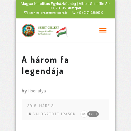
Magyar Katolikus Egyházközség | Albert-Schäffle-Str.
30, 70186 Stuttgart
szentgellert.stuttgart@drs.de
+49 (0) 711 236 919 0
A három fa
legendája
by
Tibor atya
2016. MÄRZ 21
IN
VÁLOGATOTT ÍRÁSOK
1799