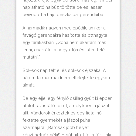
hajóztak rajta egyik parttól a másikig. Minden
nap átható halbűz töltötte be és lassan
beivódott a hajó deszkáiba, gerendáiba.
A harmadik nagyon meglepődik, amikor a
favágó gerendákra hasította és otthagyta
egy farakásban. „Soha nem akartam más
lenni, csak állni a hegytetőn és Isten felé
mutatni.”
Sok-sok nap telt el és sok-sok éjszaka. A
három fa már majdnem elfelejtette egykori
álmát.
De egy éjjel egy fénylő csillag gyúlt ki éppen
afölött az istálló fölött, amelyikben a jászol
állt. Vándorok érkeztek és egy fiatal nő
fektette gyermekét a jászol puha
szalmájára. „Bárcsak jobb helyet
készíthetnék néki!” – sóhajtott fel a férfi, aki