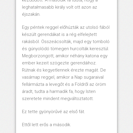
kezdődött. A második fa tudta, hogy a
leghatalmasabb király volt ott azon az
éjszakán.
Egy péntek reggel előhúzták az utolsó fából
készült gerendákat is a rég elfelejtett
rakásból. Összeácsolták, majd egy tomboló
és gúnyolódó tömegen hurcolták keresztül.
Megborzongott, amikor néhány katona egy
ember kezeit szögezte gerendáihoz.
Rútnak és kegyetlennek érezte magát. De
vasárnap reggel, amikor a Nap sugaraival
fellármázta a levegőt és a Földről az öröm
áradt, tudta a harmadik fa, hogy Isten
szeretete mindent megváltoztatott.
Ez tette gyönyörűvé az első fát.
Ettől lett erős a második.