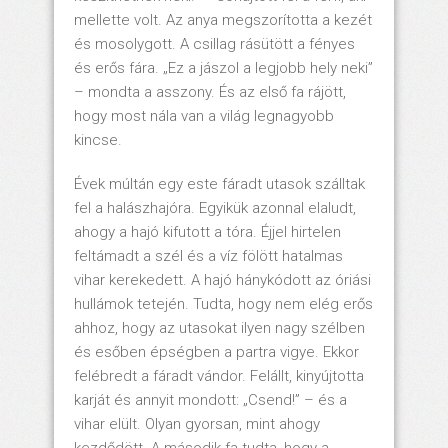
mellette volt. Az anya megszorította a kezét
és mosolygott. A csillag rásütött a fényes
és erős fára. „Ez a jászol a legjobb hely neki”
– mondta a asszony. És az első fa rájött,
hogy most nála van a világ legnagyobb
kincse.
Évek múltán egy este fáradt utasok szálltak
fel a halászhajóra. Egyikük azonnal elaludt,
ahogy a hajó kifutott a tóra. Éjjel hirtelen
feltámadt a szél és a víz fölött hatalmas
vihar kerekedett. A hajó hánykódott az óriási
hullámok tetején. Tudta, hogy nem elég erős
ahhoz, hogy az utasokat ilyen nagy szélben
és esőben épségben a partra vigye. Ekkor
felébredt a fáradt vándor. Felállt, kinyújtotta
karját és annyit mondott: „Csend!” – és a
vihar elült. Olyan gyorsan, mint ahogy