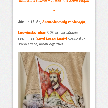
(Miseruha részlet – Árpád-házi Szent Kinga)
*
Június 15-én
,
Szentháromság vasárnapja
,
Ludwigsburgban
9.30 órakor
búcsús-
szentmise
,
Szent László királyt
köszöntjük,
utána
agapé, baráti együttlét.