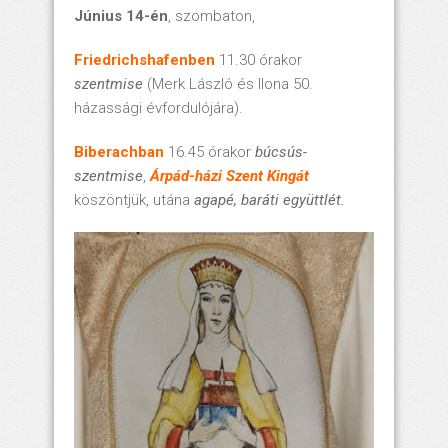
Június 14-én
, szombaton,
Friedrichshafenben
11.30 órakor
szentmise
(Merk László és Ilona 50.
házassági évfordulójára).
Biberachban
16.45 órakor
búcsús-
szentmise
,
Árpád-házi Szent Kingát
köszöntjük, utána
agapé, baráti együttlét.