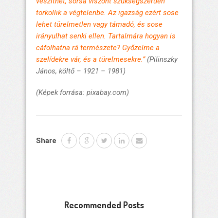
veszíthet, sorsa viszont szükségszerűen
torkollik a végtelenbe. Az igazság ezért sose
lehet türelmetlen vagy támadó, és sose
irányulhat senki ellen. Tartalmára hogyan is
cáfolhatna rá természete? Győzelme a
szelídekre vár, és a türelmesekre.”
(Pilinszky
János, költő – 1921 – 1981)
(Képek forrása: pixabay.com)
Share
Recommended Posts