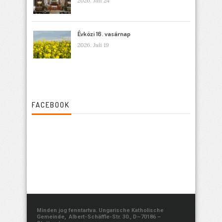
2026. Juli 24
Évközi 16. vasárnap
2026. Juli 19
FACEBOOK
Minden jog fenntartva. Ungarische Katholische
Gemeinde, Albert-Schäffle-Str. 30., D–70186 –