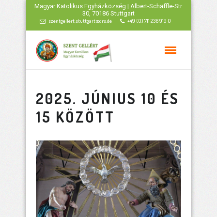
Magyar Katolikus Egyházközség | Albert-Schäffle-Str.
30, 70186 Stuttgart
szentgellert.stuttgart@drs.de
+49 (0) 711 236 919 0
2025. JÚNIUS 10 ÉS
15 KÖZÖTT