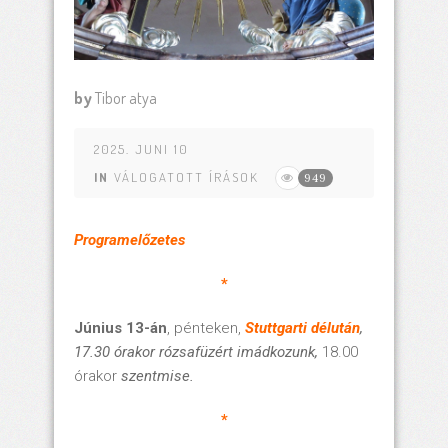
by
Tibor atya
2025. JUNI 10
IN
VÁLOGATOTT ÍRÁSOK
949
Programelőzetes
*
Június 13-án
, pénteken,
Stuttgarti délután
,
17.30 órakor rózsafüzért imádkozunk,
18.00
órakor
szentmise
.
*