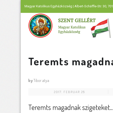
Magyar Katolikus Egyházközség | Albert-Schäffle-Str. 30, 701
Teremts magadna
by
Tibor atya
2017. FEBRUAR 28
Teremts magadnak szigeteket