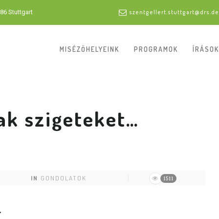
86 Stuttgart
szentgellert.stuttgart@drs.de
MISÉZŐHELYEINK
PROGRAMOK
ÍRÁSOK
k szigeteket…
IN
GONDOLATOK
1511
…