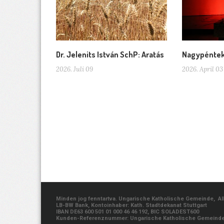
Dr. Jelenits István SchP: Aratás
Nagypénte
2026. Juli 09
2026. April 03
Minden jog fenntartva. Ungarische Katholische Gemeinde, Albe
LB-BW Bank, Kontoinhaber: Kath. Stadtdekanat Stuttgart
IBAN DE63 600 501 01 000 46 46 192, BIC SOLADEST600
Kunden-Referenznummer: Ungarische Katholische Gemeind