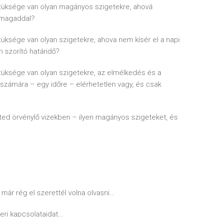
züksége van olyan magányos szigetekre, ahová
önmagaddal?
ksége van olyan szigetekre, ahova nem kísér el a napi
 szorító határidő?
üksége van olyan szigetekre, az elmélkedés és a
számára – egy időre – elérhetetlen vagy, és csak
ed örvénylő vizekben – ilyen magányos szigeteket, és
már rég el szerettél volna olvasni…
ri kapcsolataidat…