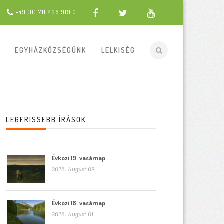
+49 (0) 711 236 919 0
EGYHÁZKÖZSÉGÜNK
LELKISÉG
LEGFRISSEBB ÍRÁSOK
Évközi 19. vasárnap
2026. August 08
Évközi 18. vasárnap
2026. August 01