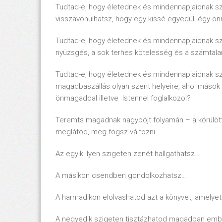
Tudtad-e, hogy életednek és mindennapjaidnak s
visszavonulhatsz, hogy egy kissé egyedül légy 
Tudtad-e, hogy életednek és mindennapjaidnak szü
nyüzsgés, a sok terhes kötelesség és a számtalan
Tudtad-e, hogy életednek és mindennapjaidnak sz
magadbaszállás olyan szent helyeire, ahol mások 
önmagaddal illetve Istennel foglalkozol?
Teremts magadnak nagyböjt folyamán – a körülött
meglátod, meg fogsz változni.
Az egyik ilyen szigeten zenét hallgathatsz…
A másikon csendben gondolkozhatsz…
A harmadikon elolvashatod azt a könyvet, amelyet 
A negyedik szigeten tisztázhatod magadban embe