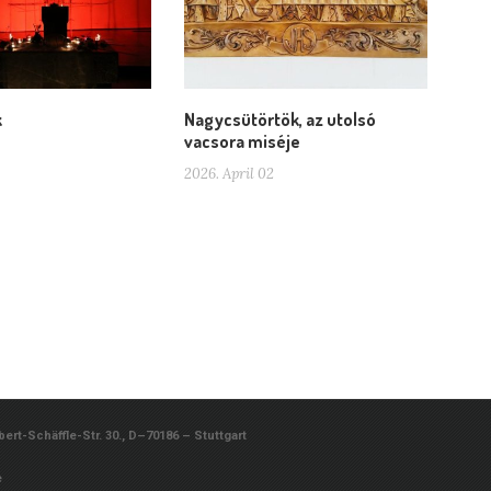
k
Nagycsütörtök, az utolsó
vacsora miséje
2026. April 02
rt-Schäffle-Str. 30., D–70186 – Stuttgart
e