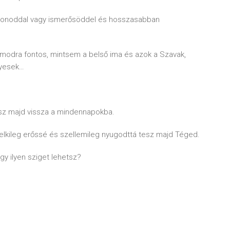
okonoddal vagy ismerősöddel és hosszasabban
zámodra fontos, mintsem a belső ima és azok a Szavak,
nyesek…
érsz majd vissza a mindennapokba.
é, lelkileg erőssé és szellemileg nyugodttá tesz majd Téged.
y ilyen sziget lehetsz?