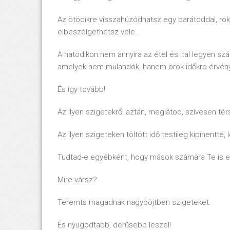
Az ötödikre visszahúzódhatsz egy barátoddal, r
elbeszélgethetsz vele…
A hatodikon nem annyira az étel és ital legyen s
amelyek nem mulandók, hanem örök időkre érvé
És így tovább!
Az ilyen szigetekről aztán, meglátod, szívesen t
Az ilyen szigeteken töltött idő testileg kipihentt
Tudtad-e egyébként, hogy mások számára Te is eg
Mire vársz?
Teremts magadnak nagyböjtben szigeteket.
És nyugodtabb, derűsebb leszel!