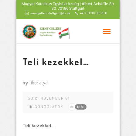
Magyar Katolikus Egyházközség | Albert-Schäffle-Str.
30, 70186 Stuttgart
szentgellert.stuttgart@drs.de
+49 (0) 711 236 919 0
Teli kezekkel…
by
Tibor atya
2018. NOVEMBER 01
IN
GONDOLATOK
1681
Teli kezekkel…