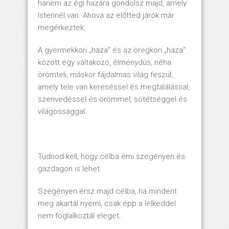
hanem az égi hazára gondolsz majd, amely
Istennél van. Ahova az előtted járók már
megérkeztek.
A gyermekkori „haza” és az öregkori „haza”
között egy váltakozó, élménydús, néha
örömteli, máskor fájdalmas világ feszül,
amely tele van kereséssel és megtalálással,
szenvedéssel és örömmel, sötétséggel és
világossággal.
Tudnod kell, hogy célba érni szegényen és
gazdagon is lehet.
Szegényen érsz majd célba, ha mindent
meg akartál nyerni, csak épp a lelkeddel
nem foglalkoztál eleget.