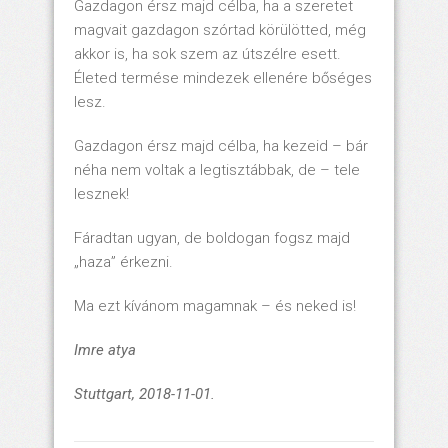
Gazdagon érsz majd célba, ha a szeretet
magvait gazdagon szórtad körülötted, még
akkor is, ha sok szem az útszélre esett.
Életed termése mindezek ellenére bőséges
lesz.
Gazdagon érsz majd célba, ha kezeid – bár
néha nem voltak a legtisztábbak, de – tele
lesznek!
Fáradtan ugyan, de boldogan fogsz majd
„haza” érkezni.
Ma ezt kívánom magamnak – és neked is!
Imre atya
Stuttgart, 2018-11-01.