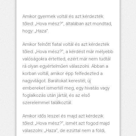
Amikor gyermek voltál és azt kérdezték
tőled: „Hova mész?”, általában azt mondtad,
hogy: „Haza”.
Amikor felnőtt fiatal voltál és azt kérdezték
tőled: „Hova mész?”, a kérdést már mélyebb
valóságokra értetted, ezért már nem tudtál
rá olyan egyértelműen válaszolni. Abban a
korban voltál, amikor épp felfedezted a
nagyvilágot. Barátokat kerestél, új
embereket ismertél meg, egy hivatás vagy
foglalkozás után jártál, és az első
szerelemmel találkoztál.
Amikor idős leszel és majd azt kérdezik
tőled: „Hova mész?”, ismét azt fogod majd
válaszolni: „Haza”, de ezúttal nem a földi,