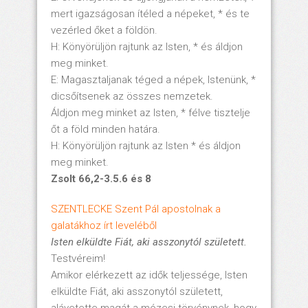
mert igazságosan ítéled a népeket, * és te
vezérled őket a földön.
H: Könyörüljön rajtunk az Isten, * és áldjon
meg minket.
E: Magasztaljanak téged a népek, Istenünk, *
dicsőítsenek az összes nemzetek.
Áldjon meg minket az Isten, * félve tisztelje
őt a föld minden határa.
H: Könyörüljön rajtunk az Isten * és áldjon
meg minket.
Zsolt 66,2-3.5.6 és 8
SZENTLECKE Szent Pál apostolnak a
galatákhoz írt leveléből
Isten elküldte Fiát, aki asszonytól született.
Testvéreim!
Amikor elérkezett az idők teljessége, Isten
elküldte Fiát, aki asszonytól született,
alávetette magát a mózesi törvénynek, hogy