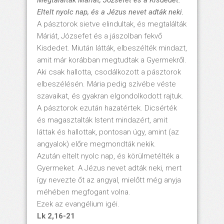
Eltelt nyolc nap, és a Jézus nevet adták neki.
A pásztorok sietve elindultak, és megtalálták
Máriát, Józsefet és a jászolban fekvő
Kisdedet. Miután látták, elbeszélték mindazt,
amit már korábban megtudtak a Gyermekről.
Aki csak hallotta, csodálkozott a pásztorok
elbeszélésén. Mária pedig szívébe véste
szavaikat, és gyakran elgondolkodott rajtuk.
A pásztorok ezután hazatértek. Dicsérték
és magasztalták Istent mindazért, amit
láttak és hallottak, pontosan úgy, amint (az
angyalok) előre megmondták nekik.
Azután eltelt nyolc nap, és körülmetélték a
Gyermeket. A Jézus nevet adták neki, mert
így nevezte őt az angyal, mielőtt még anyja
méhében megfogant volna.
Ezek az evangélium igéi.
Lk 2,16-21