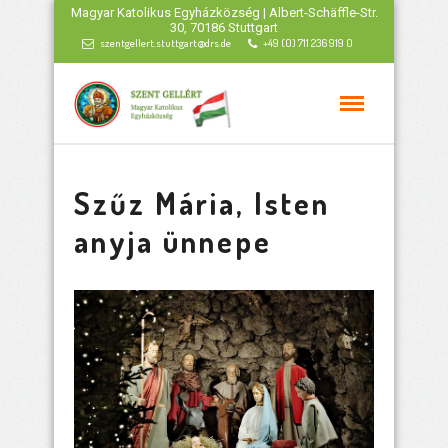
Magyar Katolikus Egyházközség | Albert-Schäffle-Str.
30, 70186 Stuttgart
szentgellert.stuttgart@drs.de
+49 (0) 711 236 919 0
Szűz Mária, Isten
anyja ünnepe