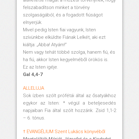
felszabadítson minket a törvény
szolgaságából, és a fogadott fiúságot
elnyerjük.
Mivel pedig Isten fiai vagyunk, Isten
szívünkbe elküldte Fiának Lelkét, aki ezt
kiáltja: „Abba! Atyám!”
Nem vagy tehát többé szolga, hanem fiú, és
ha fiú, akkor Isten kegyelméből örökös is.
Ez az Isten igéje.
Gal 4,4-7
ALLELUJA
Sok ízben szólt prófétái által az ősatyákhoz
egykor az Isten: * végül a beteljesedés
napjaiban Fia által szólt hozzánk. Zsid 1,1-2
– 6. tónus.
† EVANGÉLIUM Szent Lukács könyvéből
Megtalálták Máriát, Józsefet és a Kisdedet.