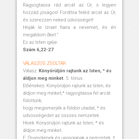
Ragyogtassa rád arcát az Úr, s legyen
hozzád jóságos! Fordítsa feléd arcát az Úr,
és szerezzen neked üdvösséget!
Hívják le Izrael fiaira a nevemet, és én
megáldom őket.”
Ez az Isten igéje.
Szám 6,22-27
VÁLASZOS ZSOLTÁR
Válasz:
Könyörüljön rajtunk az Isten, * és
áldjon meg minket.
5. tónus.
Előénekes: Könyörüljön rajtunk az Isten, és
áldjon meg minket,* ragyogtassa fel arcát
fölöttünk,
hogy megismerjék a földön utadat, * és
üdvösségedet az összes nemzetek.
Hívek: Könyörüljön rajtunk az Isten, * és
áldjon meg minket.
E: Örvendjenek és ujjongjanak a nemzetek, †