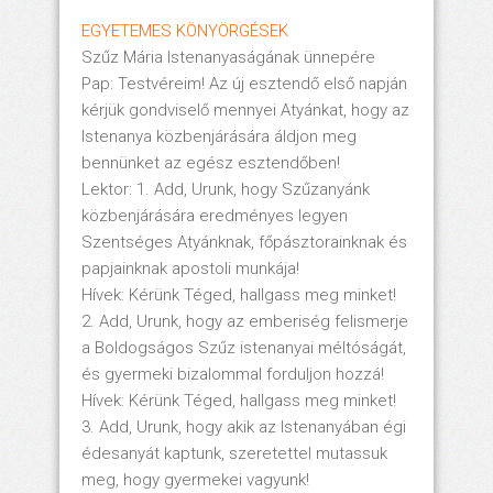
EGYETEMES KÖNYÖRGÉSEK
Szűz Mária Istenanyaságának ünnepére
Pap: Testvéreim! Az új esztendő első napján
kérjük gondviselő mennyei Atyánkat, hogy az
Istenanya közbenjárására áldjon meg
bennünket az egész esztendőben!
Lektor: 1. Add, Urunk, hogy Szűzanyánk
közbenjárására eredményes legyen
Szentséges Atyánknak, főpásztorainknak és
papjainknak apostoli munkája!
Hívek: Kérünk Téged, hallgass meg minket!
2. Add, Urunk, hogy az emberiség felismerje
a Boldogságos Szűz istenanyai méltóságát,
és gyermeki bizalommal forduljon hozzá!
Hívek: Kérünk Téged, hallgass meg minket!
3. Add, Urunk, hogy akik az Istenanyában égi
édesanyát kaptunk, szeretettel mutassuk
meg, hogy gyermekei vagyunk!