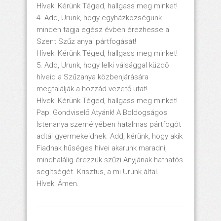
Hívek: Kérünk Téged, hallgass meg minket!
4. Add, Urunk, hogy egyházközségünk
minden tagja egész évben érezhesse a
Szent Szűz anyai pártfogását!
Hívek: Kérünk Téged, hallgass meg minket!
5. Add, Urunk, hogy lelki válsággal küzdő
híveid a Szűzanya közbenjárására
megtalálják a hozzád vezető utat!
Hívek: Kérünk Téged, hallgass meg minket!
Pap: Gondviselő Atyánk! A Boldogságos
Istenanya személyében hatalmas pártfogót
adtál gyermekeidnek. Add, kérünk, hogy akik
Fiadnak hűséges hívei akarunk maradni,
mindhalálig érezzük szűzi Anyjának hathatós
segítségét. Krisztus, a mi Urunk által.
Hívek: Ámen.