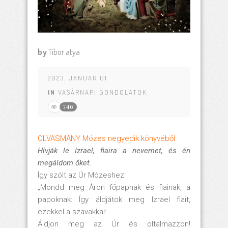
by
Tibor atya
2023. JANUAR 01
IN
VASÁRNAPI GONDOLATOK
746
OLVASMÁNY Mózes negyedik könyvéből
Hívják le Izrael, fiaira a nevemet, és én
megáldom őket.
Így szólt az Úr Mózeshez:
„Mondd meg Áron főpapnak és fiainak, a
papoknak: Így áldjátok meg Izrael fiait,
ezekkel a szavakkal:
Áldjon meg az Úr és oltalmazzon!