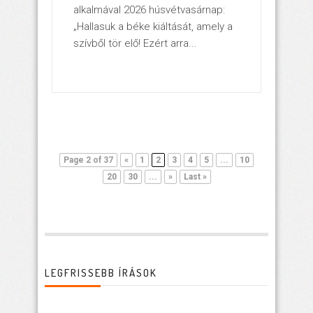
alkalmával 2026 húsvétvasárnap:
„Hallasuk a béke kiáltását, amely a
szívből tör elő! Ezért arra...
Page 2 of 37
«
1
2
3
4
5
...
10
20
30
...
»
Last »
LEGFRISSEBB ÍRÁSOK