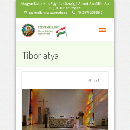
Magyar Katolikus Egyházközség | Albert-Schäffle-Str.
30, 70186 Stuttgart
szentgellert.stuttgart@drs.de
+49 (0) 711 236 919 0
Tibor atya
321