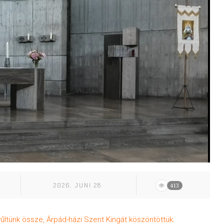
2026. JUNI 28
413
ltünk össze, Árpád-házi Szent Kingát köszöntöttük.