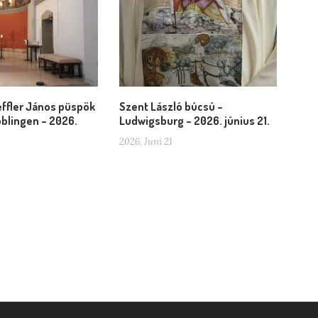
ffler János püspök
Szent László búcsú –
blingen – 2026.
Ludwigsburg – 2026. június 21.
2026. Juni 21