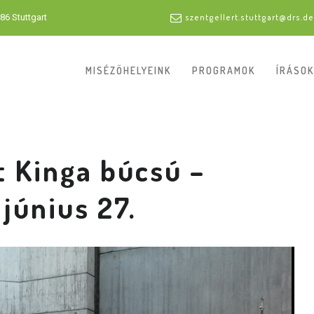
86 Stuttgart
szentgellert.stuttgart@drs.de
MISÉZŐHELYEINK
PROGRAMOK
ÍRÁSOK
 Kinga búcsú –
június 27.