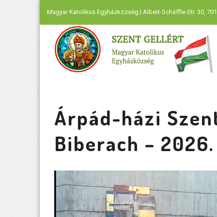
Magyar Katolikus Egyházközség | Albert-Schäffle-Str. 30, 701
Árpád-házi Szent
Biberach – 2026. 