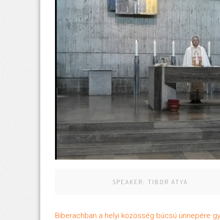
SPEAKER:
TIBOR ATYA
Biberachban a helyi közösség búcsú ünnepére gyű