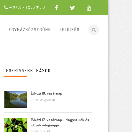
+49 (0) 711 236 919 0
EGYHÁZKÖZSÉGÜNK
LELKISÉG
LEGFRISSEBB ÍRÁSOK
Évközi 18. vasárnap
2026. August 01
Évközi 17. vasárnap – Nagyszülők és
idősek világnapja
2026. Juli 25