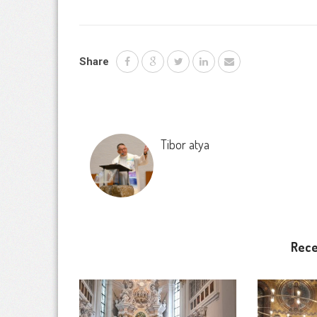
Share
Tibor atya
Rece