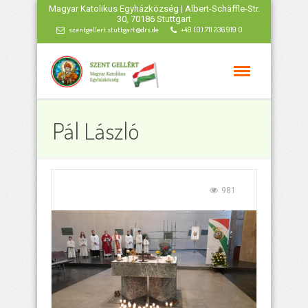
Magyar Katolikus Egyházközség | Albert-Schäffle-Str.
30, 70186 Stuttgart
szentgellert.stuttgart@drs.de
+49 (0) 711 236 919 0
Pál László
981