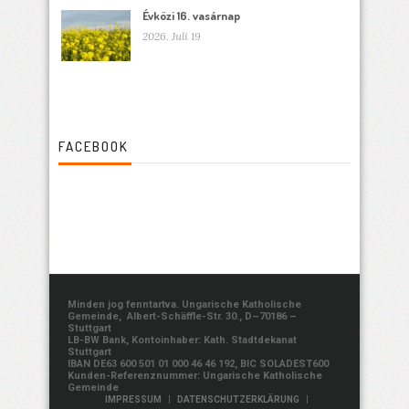
Évközi 16. vasárnap
2026. Juli 19
FACEBOOK
Minden jog fenntartva. Ungarische Katholische
Gemeinde, Albert-Schäffle-Str. 30., D–70186 –
Stuttgart
LB-BW Bank, Kontoinhaber: Kath. Stadtdekanat
Stuttgart
IBAN DE63 600 501 01 000 46 46 192, BIC SOLADEST600
Kunden-Referenznummer: Ungarische Katholische
Gemeinde
|
|
IMPRESSUM
DATENSCHUTZERKLÄRUNG