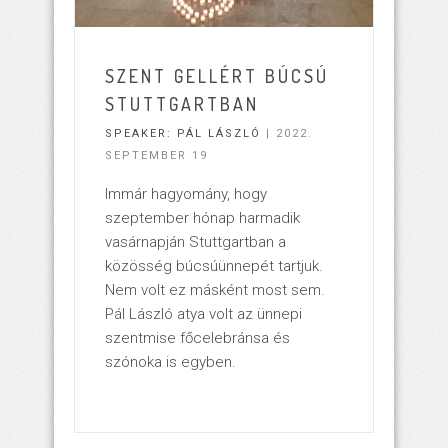
SZENT GELLÉRT BÚCSÚ
STUTTGARTBAN
SPEAKER:
PÁL LÁSZLÓ
| 2022.
SEPTEMBER 19
Immár hagyomány, hogy
szeptember hónap harmadik
vasárnapján Stuttgartban a
közösség búcsúünnepét tartjuk.
Nem volt ez másként most sem.
Pál László atya volt az ünnepi
szentmise főcelebránsa és
szónoka is egyben.