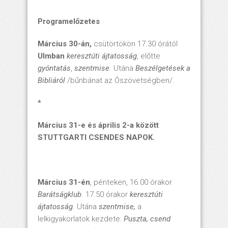
Programelőzetes
Március 30-án,
csütörtökön 17.30 órától
Ulmban
keresztúti ájtatosság
, előtte
gyóntatás
,
szentmise
. Utána
Beszélgetések a
Bibliáról
/bűnbánat az Ószövetségben/.
*
Március 31-e és április 2-a között
STUTTGARTI CSENDES NAPOK.
Március 31-én
, pénteken, 16.00 órakor
Barátságklub
. 17.50 órakor
keresztúti
ájtatosság
. Utána
szentmise,
a
lelkigyakorlatok kezdete:
Puszta, csend