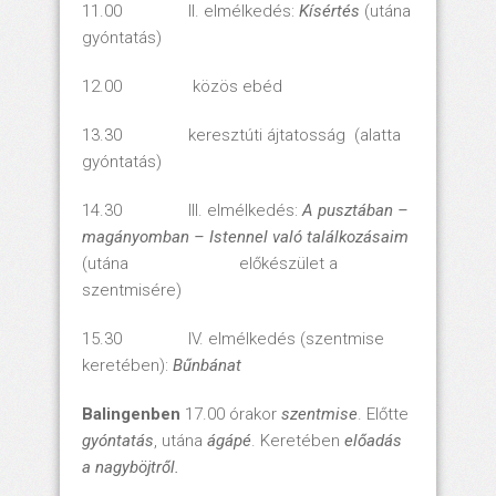
11.00 II. elmélkedés:
Kísértés
(utána
gyóntatás)
12.00 közös ebéd
13.30 keresztúti ájtatosság (alatta
gyóntatás)
14.30 III. elmélkedés:
A pusztában –
magányomban – Istennel való találkozásaim
(utána előkészület a
szentmisére)
15.30 IV. elmélkedés (szentmise
keretében):
Bűnbánat
Balingenben
17.00 órakor
szentmise
. Előtte
gyóntatás
, utána
ágápé
. Keretében
előadás
a nagyböjtről.