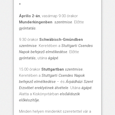
*
Április 2-án
, vasárnap 9.00 órakor
Munderkingenben
szentmise
. Előtte
gyóntatás
.
9.30 órakor
Schwäbisch-Gmündben
szentmise
. Keretében a
Stuttgarti Csendes
Napok befejező elmélkedése
. Előtte
gyóntatás
, utána
ágápé
.
15.00 órakor
Stuttgartban
szentmise.
Keretében a
Stuttgarti Csendes Napok
befejező elmélkedése
– és
Árpádházi Szent
Erzsébet ereklyéinek átvétele
. Utána
ágápé.
Alatta a Kiskönyvtárban
elsőáldozók
előkészítője.
Minden helyen mindenkit szeretettel vár a