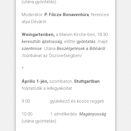
(utána gyóntatás).
Moderátor:
P. Főcze Bonaventúra
, ferences
atya Déváról.
Weingartenben,
a Marien Kirche-ben, 18.30
keresztúti ájtatosság
, előtte
gyóntatás
, majd
szentmise
. Utána
Beszélgetések a Bibliáról
/bűnbánat az Ószövetségben/.
*
Április 1-jén,
szombaton,
Stuttgartban
folytatódik a lelkigyakorlat.
9.00 gyülekező és közös reggeli
10.00 I. elmélkedés:
Magányosság
(utána gyóntatás)