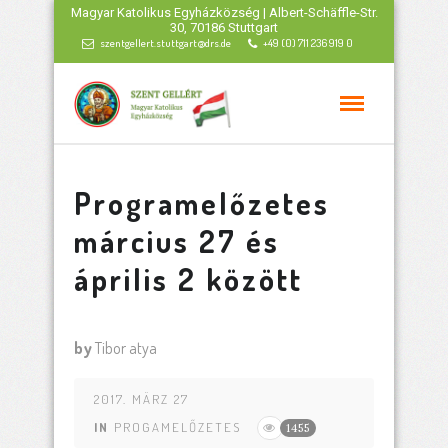
Magyar Katolikus Egyházközség | Albert-Schäffle-Str.
30, 70186 Stuttgart
szentgellert.stuttgart@drs.de
+49 (0) 711 236 919 0
Programelőzetes
március 27 és
április 2 között
by
Tibor atya
2017. MÄRZ 27
IN
PROGAMELŐZETES
1455