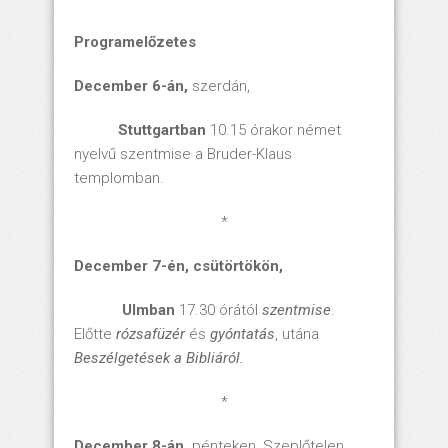
Programelőzetes
December 6-án,
szerdán,
Stuttgartban
10.15 órakor német
nyelvű szentmise a Bruder-Klaus
templomban.
*
December 7-én,
csütörtökön,
Ulmban
17.30 órától
szentmise
.
Előtte
rózsafüzér
és
gyóntatás
, utána
Beszélgetések a Bibliáról.
*
December 8-án,
pénteken, Szeplőtelen