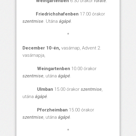
Weingartenben
6.30 órakor
roráté.
Friedrichshafenben
17.00 órakor
szentmise
. Utána
ágápé
.
*
December 10-én,
vasárnap, Advent 2.
vasárnapja,
Weingartenben
10.00 órakor
szentmise
, utána
ágápé
.
Ulmban
15.00 órakor
szentmise
,
utána
ágápé
.
Pforzheimban
15.00 órakor
szentmise
, utána
ágápé
.
*