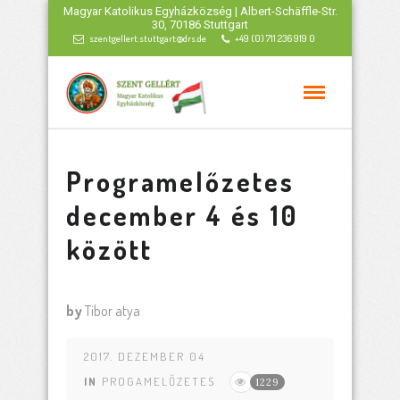
Magyar Katolikus Egyházközség | Albert-Schäffle-Str.
30, 70186 Stuttgart
szentgellert.stuttgart@drs.de
+49 (0) 711 236 919 0
Programelőzetes
december 4 és 10
között
by
Tibor atya
2017. DEZEMBER 04
IN
PROGAMELŐZETES
1229