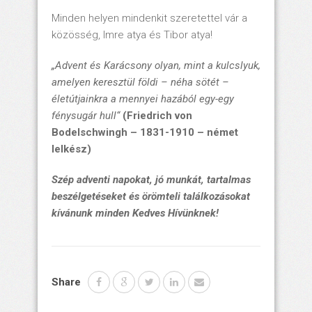
Minden helyen mindenkit szeretettel vár a
közösség, Imre atya és Tibor atya!
„Advent és Karácsony olyan, mint a kulcslyuk,
amelyen keresztül földi – néha sötét –
életútjainkra a mennyei hazából egy-egy
fénysugár hull“
(Friedrich von
Bodelschwingh – 1831-1910 – német
lelkész)
Szép adventi napokat, jó munkát, tartalmas
beszélgetéseket és örömteli találkozásokat
kívánunk minden Kedves Hívünknek!
Share