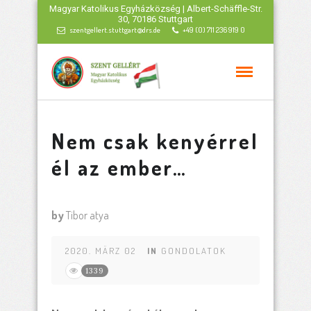
Magyar Katolikus Egyházközség | Albert-Schäffle-Str.
30, 70186 Stuttgart
szentgellert.stuttgart@drs.de
+49 (0) 711 236 919 0
Nem csak kenyérrel
él az ember…
by
Tibor atya
2020. MÄRZ 02
IN
GONDOLATOK
1339