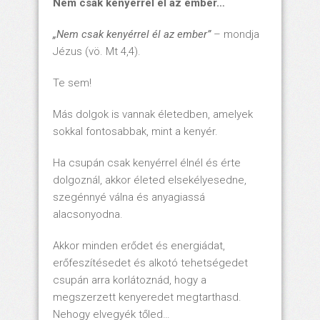
Nem csak kenyérrel él az ember…
„Nem csak kenyérrel él az ember”
– mondja
Jézus (vö. Mt 4,4).
Te sem!
Más dolgok is vannak életedben, amelyek
sokkal fontosabbak, mint a kenyér.
Ha csupán csak kenyérrel élnél és érte
dolgoznál, akkor életed elsekélyesedne,
szegénnyé válna és anyagiassá
alacsonyodna.
Akkor minden erődet és energiádat,
erőfeszítésedet és alkotó tehetségedet
csupán arra korlátoznád, hogy a
megszerzett kenyeredet megtarthasd.
Nehogy elvegyék tőled…