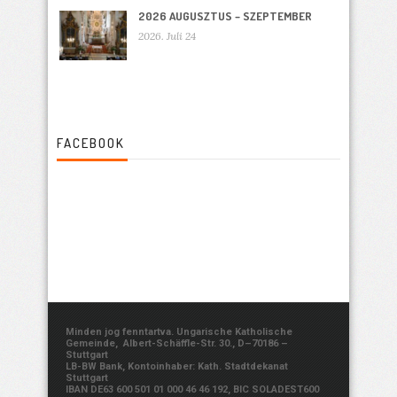
2026 AUGUSZTUS – SZEPTEMBER
2026. Juli 24
FACEBOOK
Minden jog fenntartva. Ungarische Katholische
Gemeinde, Albert-Schäffle-Str. 30., D–70186 –
Stuttgart
LB-BW Bank, Kontoinhaber: Kath. Stadtdekanat
Stuttgart
IBAN DE63 600 501 01 000 46 46 192, BIC SOLADEST600