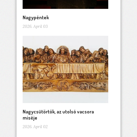
Nagypéntek
2026. April 03
Nagycsütörtök, az utolsó vacsora
miséje
2026. April 02