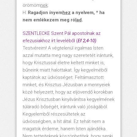
örömöm
nek
.
H:
Ragadjon ínyem
hez
a nyelvem, * ha
nem emlékezem meg ró
lad
.
SZENTLECKE Szent Pál apostolnak az
efezusiakhoz írt leveléből (
Ef 2,4-10)
Testvéreim! A végtelenül irgalmas Isten
azzal mutatta meg nagy szeretetét irántunk,
hogy Krisztussal életre keltett minket is,
bűneink miatt halottakat. Így kegyelméből
kaptátok az üdvösséget. Feltámasztott
minket, és Krisztus Jézusban a mennyeiek
közé helyezett, hogy az eljövendő korokban
Jézus Krisztusban kinyilvánítsa kegyelmének
túláradó bőségét, irántunk való jóságából.
Kegyelemből részesültetek az
üdvösségben, a hit által. Ez tehát nem a
magatok érdeme, hanem Isten ajándéka.
Nem tetteiteknek köszönhetitek, hogy senki