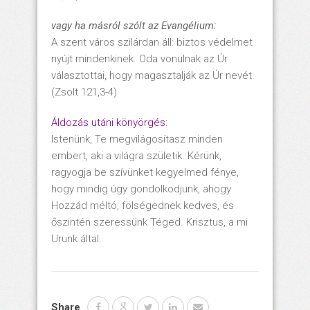
vagy ha másról szólt az Evangélium:
A szent város szilárdan áll: biztos védelmet
nyújt mindenkinek. Oda vonulnak az Úr
választottai, hogy magasztalják az Úr nevét.
(Zsolt 121,3-4)
Áldozás utáni könyörgés:
Istenünk, Te megvilágosítasz minden
embert, aki a világra születik. Kérünk,
ragyogja be szívünket kegyelmed fénye,
hogy mindig úgy gondolkodjunk, ahogy
Hozzád méltó, fölségednek kedves, és
őszintén szeressünk Téged. Krisztus, a mi
Urunk által.
Share