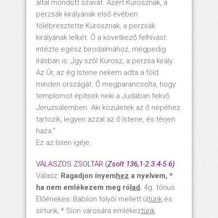
által mondott szavát. Azért Kürosznak, a
perzsák királyának első évében
fölébresztette Kürosznak, a perzsák
királyának lelkét. Ő a következő felhívást
intézte egész birodalmához, mégpedig
írásban is: „Így szól Kürosz, a perzsa király:
Az Úr, az ég Istene nekem adta a föld
minden országát. Ő megparancsolta, hogy
templomot építsek neki a Judában fekvő
Jeruzsálemben. Aki közületek az ő népéhez
tartozik, legyen azzal az ő Istene, és térjen
haza.”
Ez az Isten igéje.
VÁLASZOS ZSOLTÁR (
Zsolt 136,1-2.3.4-5.6)
Válasz:
Ragadjon ínyem
hez
a nyelvem, *
ha nem emlékezem meg ró
lad
.
4g. tónus.
Előénekes: Babilon folyói mellett ül
tünk
és
sírtunk, * Sion városára emlékez
tünk
.