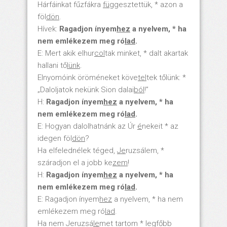
Hárfáinkat fűzfákra
füg
gesztettük, * azon a
föl
dön
.
Hívek:
Ragadjon ínyem
hez
a nyelvem, * ha
nem emlékezem meg ró
lad
.
E: Mert akik elhur
col
tak minket, * dalt akartak
hallani tő
lünk
.
Elnyomóink öröméneket köve
tel
tek tőlünk: *
„Daloljatok nekünk Sion dalai
ból
!”
H:
Ragadjon ínyem
hez
a nyelvem, * ha
nem emlékezem meg ró
lad
.
E: Hogyan dalolhatnánk az Úr
é
nekeit * az
idegen föl
dön
?
Ha elfelednélek téged,
Je
ruzsálem, *
száradjon el a jobb ke
zem
!
H:
Ragadjon ínyem
hez
a nyelvem, * ha
nem emlékezem meg ró
lad
.
E: Ragadjon ínyem
hez
a nyelvem, * ha nem
emlékezem meg ró
lad
.
Ha nem Jeruzsá
le
met tartom * legfőbb