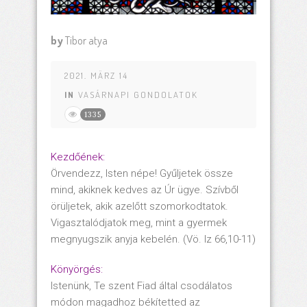
by
Tibor atya
2021. MÄRZ 14
IN
VASÁRNAPI GONDOLATOK
1335
Kezdőének:
Örvendezz, Isten népe! Gyűljetek össze
mind, akiknek kedves az Úr ügye. Szívből
örüljetek, akik azelőtt szomorkodtatok.
Vigasztalódjatok meg, mint a gyermek
megnyugszik anyja kebelén. (Vö. Iz 66,10-11)
Könyörgés:
Istenünk, Te szent Fiad által csodálatos
módon magadhoz békítetted az