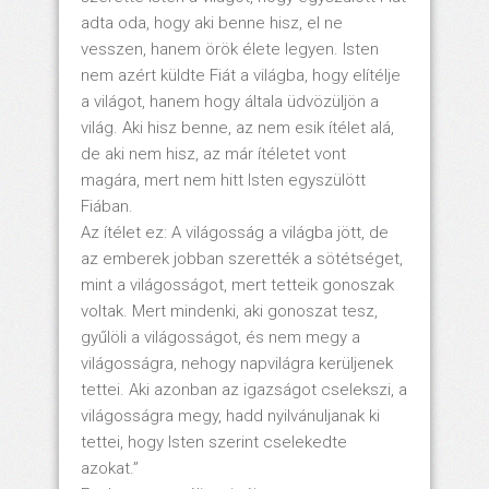
adta oda, hogy aki benne hisz, el ne
vesszen, hanem örök élete legyen. Isten
nem azért küldte Fiát a világba, hogy elítélje
a világot, hanem hogy általa üdvözüljön a
világ. Aki hisz benne, az nem esik ítélet alá,
de aki nem hisz, az már ítéletet vont
magára, mert nem hitt Isten egyszülött
Fiában.
Az ítélet ez: A világosság a világba jött, de
az emberek jobban szerették a sötétséget,
mint a világosságot, mert tetteik gonoszak
voltak. Mert mindenki, aki gonoszat tesz,
gyűlöli a világosságot, és nem megy a
világosságra, nehogy napvilágra kerüljenek
tettei. Aki azonban az igazságot cselekszi, a
világosságra megy, hadd nyilvánuljanak ki
tettei, hogy Isten szerint cselekedte
azokat.”