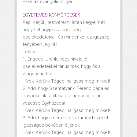
Ezek az evangélium igéi.
EGYETEMES KÖNYÖRGÉSEK
Pap: Kérjük, testvéreim, Isten kegyelmét,
hogy felhagyjunk a sötétség
cselekedeteivel, és mindenkor az igazság
fényében járjunk!
Lektor:
1. Engedd, Urunk, hogy híveid jó
cselekedetekkel tanúsítsák, hogy ők a
világosság fiai!
Hívek: Kérünk Téged, hallgass meg minket!
2. Add, hogy Szentatyánk, Ferenc pápa és
püspökeink tanítása a világosság útján
vezesse Egyházadat!
Hívek: Kérünk Téged, hallgass meg minket!
3. Add, hogy a nemzetek akaratod szerint
igazságos békében éljenek!
Hívek: Kérünk Téged, hallgass meg minket!