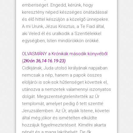
emberiséget. Engedd, kérünk, hogy
keresztény néped készséges önátadással
és élő hittel készüljön a közelgő ünnepekre.
A mi Urunk, Jézus Krisztus, a Te Fiad által,
aki Veled él és uralkodik a Szentlélekkel
egységben, Isten mindörökkön örökké.
OLVASMÁNY a Krónikák második könyvéből
(
2Krón 36,14-16.19-23)
Cidkijának, Juda utolsó királyának napjaiban
nemcsak a nép, hanem a papok összes
elöljárói is sok-sok hűtlenséget követtek el,
utánozva a nemzetek valamennyi iszonyatos
dolgát. Megszentségtelenítették az Úr
templomát, amelyet pedig ő tett szentté
Jeruzsálemben. Az Úr, atyáik Istene, követei
által még jókor és ismételten elküldte
hozzájuk figyelmeztetéseit. Kímélni akarta
népét és a maga lakóhelyét. De ők