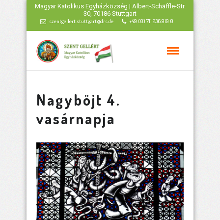
Magyar Katolikus Egyházközség | Albert-Schäffle-Str.
30, 70186 Stuttgart
szentgellert.stuttgart@drs.de
+49 (0) 711 236 919 0
Nagyböjt 4.
vasárnapja