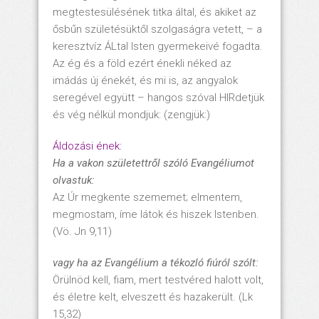
megtestesülésének titka által, és akiket az
ősbűn születésüktől szolgaságra vetett, – a
keresztvíz ÁLtal Isten gyermekeivé fogadta.
Az ég és a föld ezért énekli néked az
imádás új énekét, és mi is, az angyalok
seregével együtt – hangos szóval HIRdetjük
és vég nélkül mondjuk: (zengjük:)
Áldozási ének:
Ha a vakon születettről szóló Evangéliumot
olvastuk:
Az Úr megkente szememet; elmentem,
megmostam, íme látok és hiszek Istenben.
(Vö. Jn 9,11)
vagy ha az Evangélium a tékozló fiúról szólt:
Örülnöd kell, fiam, mert testvéred halott volt,
és életre kelt, elveszett és hazakerült. (Lk
15,32)