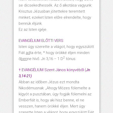
se dicsekedhessék. Az ő alkotása vagyunk:
Krisztus Jézusban jótettekre teremtett
minket; ezeket Isten előre elrendelte, hogy
bennük éljünk.
Ez az Isten igéje.
EVANGÉLIUM ELŐTTI VERS
Isten úgy szerette a világot, hogy egyszülött
Fiát
ad
ta érte, * hogy örökké éljen minden
2
ő
ben
ne hívő. Jn 3,16 – 1 D
tónus.
† EVANGÉLIUM Szent János könyvéből (
Jn
3,14-21)
Abban az időben Jézus ezt mondta
Nikodémusnak: „Ahogy Mózes fölemelte a
kígyót a pusztában, úgy fogják fölemelni az
Emberfiát is, hogy aki hisz benne, el ne
vesszen, hanem örökké éljen. Mert úgy
szerette Isten a világot, hogy egyszülött Fiát