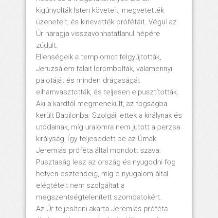
kigúnyolták Isten követeit, megvetették
üzeneteit, és kinevették prófétáit. Végül az
Úr haragja visszavonhatatlanul népére
zúdult.
Ellenségeik a templomot felgyújtották,
Jeruzsálem falait lerombolták, valamennyi
palotáját és minden drágaságát
elhamvasztották, és teljesen elpusztították.
Aki a kardtól megmenekült, az fogságba
került Babilonba. Szolgái lettek a királynak és
utódainak, míg uralomra nem jutott a perzsa
királyság. Így teljesedett be az Úrnak
Jeremiás próféta által mondott szava:
Pusztaság lesz az ország és nyugodni fog
hetven esztendeig, míg e nyugalom által
elégtételt nem szolgáltat a
megszentségtelenített szombatokért.
Az Úr teljesíteni akarta Jeremiás próféta