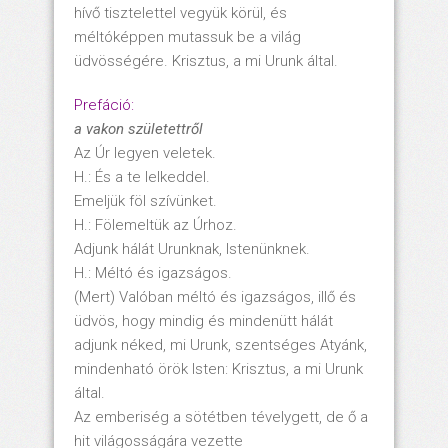
hívő tisztelettel vegyük körül, és
méltóképpen mutassuk be a világ
üdvösségére. Krisztus, a mi Urunk által.
Prefáció:
a vakon születettről
Az Úr legyen veletek.
H.: És a te lelkeddel.
Emeljük föl szívünket.
H.: Fölemeltük az Úrhoz.
Adjunk hálát Urunknak, Istenünknek.
H.: Méltó és igazságos.
(Mert) Valóban méltó és igazságos, illő és
üdvös, hogy mindig és mindenütt hálát
adjunk néked, mi Urunk, szentséges Atyánk,
mindenható örök Isten: Krisztus, a mi Urunk
által.
Az emberiség a sötétben tévelygett, de ő a
hit világosságára vezette