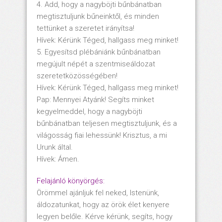
4. Add, hogy a nagyböjti bűnbánatban
megtisztuljunk bűneinktől, és minden
tettünket a szeretet irányítsa!
Hívek: Kérünk Téged, hallgass meg minket!
5. Egyesítsd plébániánk bűnbánatban
megújult népét a szentmiseáldozat
szeretetközösségében!
Hívek: Kérünk Téged, hallgass meg minket!
Pap: Mennyei Atyánk! Segíts minket
kegyelmeddel, hogy a nagyböjti
bűnbánatban teljesen megtisztuljunk, és a
világosság fiai lehessünk! Krisztus, a mi
Urunk által.
Hívek: Ámen.
Felajánló könyörgés:
Örömmel ajánljuk fel neked, Istenünk,
áldozatunkat, hogy az örök élet kenyere
legyen belőle. Kérve kérünk, segíts, hogy