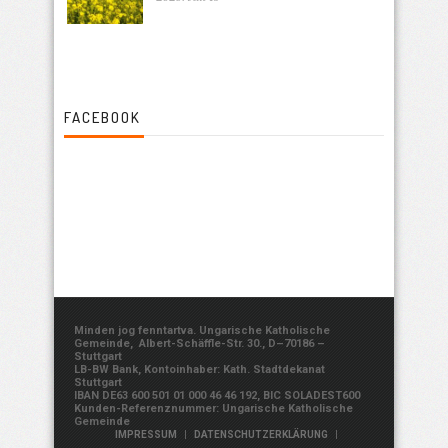
FACEBOOK
Minden jog fenntartva. Ungarische Katholische
Gemeinde, Albert-Schäffle-Str. 30., D–70186 –
Stuttgart
LB-BW Bank, Kontoinhaber: Kath. Stadtdekanat
Stuttgart
IBAN DE63 600 501 01 000 46 46 192, BIC SOLADEST600
Kunden-Referenznummer: Ungarische Katholische
Gemeinde
|
|
IMPRESSUM
DATENSCHUTZERKLÄRUNG