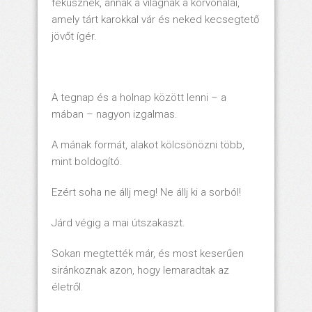
feküsznek, annak a világnak a körvonalai,
amely tárt karokkal vár és neked kecsegtető
jövőt ígér.
A tegnap és a holnap között lenni – a
mában – nagyon izgalmas.
A mának formát, alakot kölcsönözni több,
mint boldogító.
Ezért soha ne állj meg! Ne állj ki a sorból!
Járd végig a mai útszakaszt.
Sokan megtették már, és most keserűen
siránkoznak azon, hogy lemaradtak az
életről.