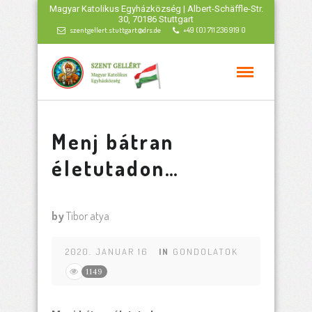
Magyar Katolikus Egyházközség | Albert-Schäffle-Str.
30, 70186 Stuttgart
szentgellert.stuttgart@drs.de
+49 (0) 711 236 919 0
Menj bátran
életutadon…
by
Tibor atya
2020. JANUAR 16
IN
GONDOLATOK
1149