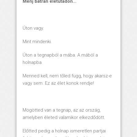
Menj bátran életutadon…
Úton vagy.
Mint mindenki.
Úton a tegnapból a mába. A mából a
holnapba.
Menned kell, nem tőled függ, hogy akarsz-e
vagy sem. Ez az élet konok rendje!
Mögötted van a tegnap, az az ország,
amelyben életed valamikor elkezdődött.
Előtted pedig a holnap ismeretlen partjai