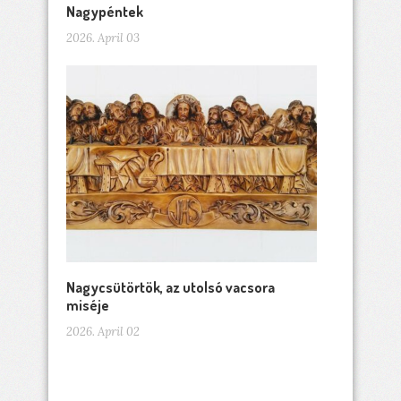
Nagypéntek
2026. April 03
Nagycsütörtök, az utolsó vacsora
miséje
2026. April 02