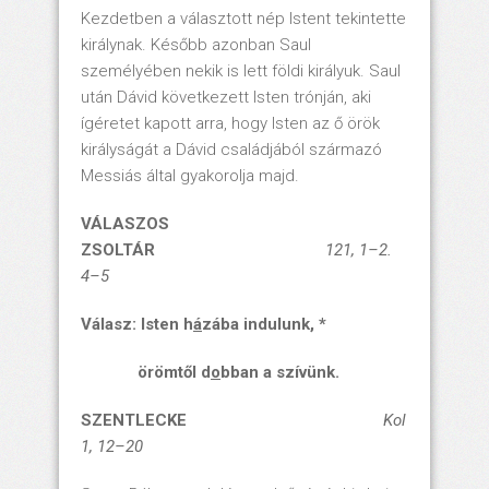
Kezdetben a választott nép Istent tekintette
királynak. Később azonban Saul
személyében nekik is lett földi királyuk. Saul
után Dávid következett Isten trónján, aki
ígéretet kapott arra, hogy Isten az ő örök
királyságát a Dávid családjából származó
Messiás által gyakorolja majd.
VÁLASZOS
ZSOLTÁR
121, 1–2.
4–5
Válasz: Isten h
á
zába indulunk, *
örömtől d
o
bban a szívünk.
SZENTLECKE
Kol
1, 12–20