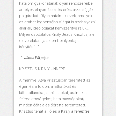
hatalom gyakorlatának olyan rendszereibe,
amelyek elnyomással és erőszakkal sújtják
polgáraikat. Olyan hatalmak ezek, amelyek
az ember legbensőbb világát is szabályozni
akarják, ideológiákat kényszerítve rájuk…
Milyen csodálatos Király Jézus Krisztus, aki
eleve elutasítja az ember ilyenfajta
irányítását!”
János Pál pápa
KRISZTUS KIRÁLY ÜNNEPE
A mennyei Atya Krisztusban teremtett az
égen és a földön, a láthatókat és
láthatatlanokat, a trónusokat, uralmakat,
fejedelemségeket, hatalmasságokat;
minden őáltala és őérette teremtetett.
Krisztus tehát a Fő és a Király
a teremtés