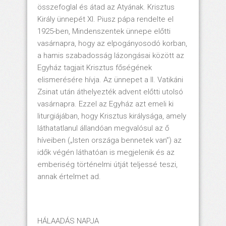
összefoglal és átad az Atyának. Krisztus
Király ünnepét XI. Piusz pápa rendelte el
1925-ben, Mindenszentek ünnepe előtti
vasárnapra, hogy az elpogányosodó korban,
a hamis szabadosság lázongásai között az
Egyház tagjait Krisztus főségének
elismerésére hívja. Az ünnepet a II. Vatikáni
Zsinat után áthelyezték advent előtti utolsó
vasárnapra. Ezzel az Egyház azt emeli ki
liturgiájában, hogy Krisztus királysága, amely
láthatatlanul állandóan megvalósul az ő
híveiben („Isten országa bennetek van”) az
idők végén láthatóan is megjelenik és az
emberiség történelmi útját teljessé teszi,
annak értelmet ad.
HÁLAADÁS NAPJA