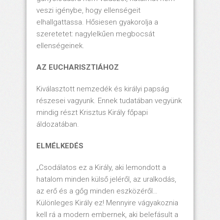
veszi igénybe, hogy ellenségeit
elhallgattassa. Hősiesen gyakorolja a
szeretetet: nagylelkűen megbocsát
ellenségeinek.
AZ EUCHARISZTIÁHOZ
Kiválasztott nemzedék és királyi papság
részesei vagyunk. Ennek tudatában vegyünk
mindig részt Krisztus Király főpapi
áldozatában.
ELMÉLKEDÉS
„Csodálatos ez a Király, aki lemondott a
hatalom minden külső jeléről, az uralkodás,
az erő és a gőg minden eszközéről…
Különleges Király ez! Mennyire vágyakoznia
kell rá a modern embernek, aki belefásult a