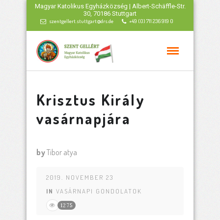
Magyar Katolikus Egyházközség | Albert-Schäffle-Str.
30, 70186 Stuttgart
szentgellert.stuttgart@drs.de
+49 (0) 711 236 919 0
Krisztus Király
vasárnapjára
by
Tibor atya
2019. NOVEMBER 23
IN
VASÁRNAPI GONDOLATOK
1275