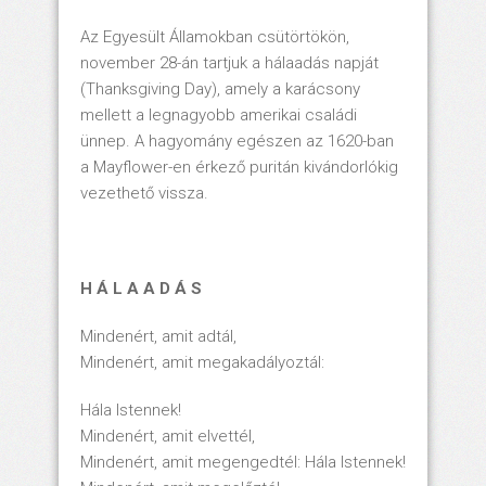
Az Egyesült Államokban csütörtökön,
november 28-án tartjuk a hálaadás napját
(Thanksgiving Day), amely a karácsony
mellett a legnagyobb amerikai családi
ünnep. A hagyomány egészen az 1620-ban
a Mayflower-en érkező puritán kivándorlókig
vezethető vissza.
H
Á L A A D Á S
Mindenért, amit adtál,
Mindenért, amit megakadályoztál:
Hála Istennek!
Mindenért, amit elvettél,
Mindenért, amit megengedtél: Hála Istennek!