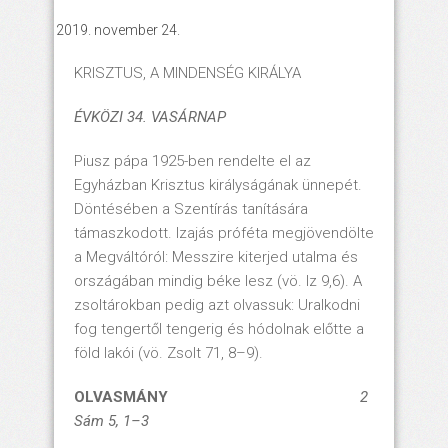
november 24.
KRISZTUS, A MINDENSÉG KIRÁLYA
ÉVKÖZI 34
. VA
SÁR
NAP
Piusz pápa 1925-ben rendelte el az
Egyházban Krisztus királyságának ünnepét.
Döntésében a Szentírás tanítására
támaszkodott. Izajás próféta megjövendölte
a Megváltóról: Messzire kiterjed utalma és
országában mindig béke lesz (vö. Iz 9,6). A
zsoltárokban pedig azt olvassuk: Uralkodni
fog tengertől tengerig és hódolnak előtte a
föld lakói (vö. Zsolt 71, 8–9).
OLVASMÁNY
2
Sám 5, 1–3