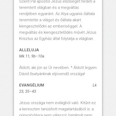
Szent Pál apostol Jézus elsőségét hirdeti a
teremtett világban és a megváltás
rendjében egyaránt. Az Atya ugyanis őáltala
teremtette a világot és őáltala akart
kiengesztelődni az emberiséggel. A
megváltás és kiengesztelődés művét Jézus
Krisztus az Egyház által folytatja a világban.
ALLELUJA
Mk 11, 9b–10a
Áldott, aki jön az Úr nevében. * Áldott legyen
Dávid ősatyánknak eljövendő országa!
EVANGÉLIUM
Lk
23
, 35–43
Jézus országa nem evilágból való. Kitűnt ez
a kereszten tanúsított magatartásából is: a
gúnyolódásra nem válaszol, hatalmát nem