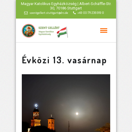
Magyar Katolikus Egyházközség | Albert-Schäffle-Str.
30, 70186 Stuttgart
szentgellert.stuttgart@drs.de
+49 (0) 711 236 919 0
Évközi 13. vasárnap