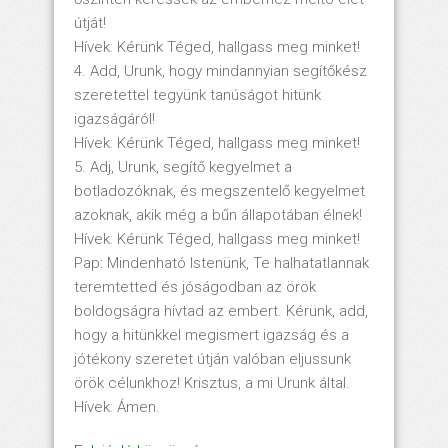
útját!
Hívek: Kérünk Téged, hallgass meg minket!
4. Add, Urunk, hogy mindannyian segítőkész
szeretettel tegyünk tanúságot hitünk
igazságáról!
Hívek: Kérünk Téged, hallgass meg minket!
5. Adj, Urunk, segítő kegyelmet a
botladozóknak, és megszentelő kegyelmet
azoknak, akik még a bűn állapotában élnek!
Hívek: Kérünk Téged, hallgass meg minket!
Pap: Mindenható Istenünk, Te halhatatlannak
teremtetted és jóságodban az örök
boldogságra hívtad az embert. Kérünk, add,
hogy a hitünkkel megismert igazság és a
jótékony szeretet útján valóban eljussunk
örök célunkhoz! Krisztus, a mi Urunk által.
Hívek: Ámen.