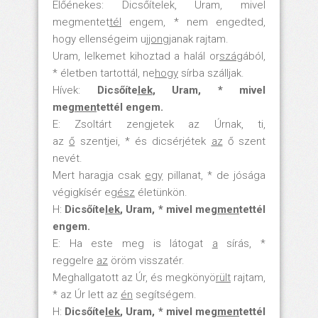
Előénekes: Dicsőítelek, Uram, mivel
megmentet
tél
engem, * nem engedted,
hogy ellenségeim uj
jong
janak rajtam.
Uram, lelkemet kihoztad a halál or
szá
gából,
* életben tartottál, ne
hogy
sírba szálljak.
Hívek:
Dicsőíte
lek
, Uram, * mivel
meg
men
tettél engem.
E: Zsoltárt zengjetek az Úrnak, ti,
az
ő
szentjei, * és dicsérjétek
az
ő szent
nevét.
Mert haragja csak
egy
pillanat, * de jósága
végigkísér e
gész
életünkön.
H:
Dicsőíte
lek
, Uram, * mivel meg
men
tettél
engem.
E: Ha este meg is látogat
a
sírás, *
reggelre
az
öröm visszatér.
Meghallgatott az Úr, és megkönyö
rült
rajtam,
* az Úr lett az
én
segítségem.
H:
Dicsőíte
lek
, Uram, * mivel meg
men
tettél