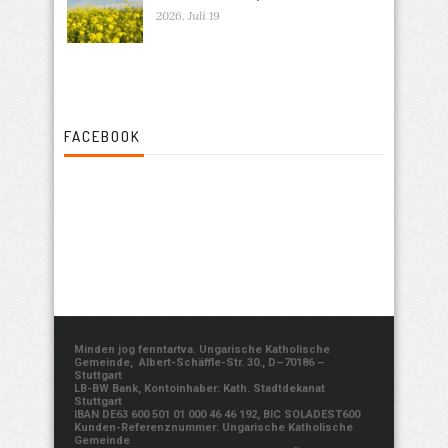
2026. Juli 19
FACEBOOK
Minden jog fenntartva. Ungarische Katholische
Gemeinde, Albert-Schäffle-Str. 30., D–70186 –
Stuttgart
LB-BW Bank, Kontoinhaber: Kath. Stadtdekanat
Stuttgart
IBAN DE63 600 501 01 000 46 46 192, BIC SOLADEST600
Kunden-Referenznummer: Ungarische Katholische
Gemeinde