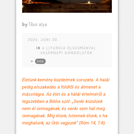
by
Tibor atya
2024. JUNI 30
IN
A LITURGIA OLVASMÁNYAI
,
VASÁRNAPI GONDOLATOK
906
Életünk kemény küzdelmek sorozata. A halál
pedig elszakadás a földtől és átmenet a
másvilágra. Az élet és a hálál értelméről a
legszebben a Biblia szól: „Senki közülünk
nem él önmagának, és senki sem hal meg
önmagának. Míg élünk, Istennek élünk, s ha
meghalunk, az Úréi vagyunk“ (Róm 14, 7-8).