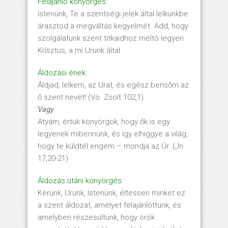
Felajánló könyörgés:
Istenünk, Te a szentségi jelek által lelkünkbe
árasztod a megváltás kegyelmét. Add, hogy
szolgálatunk szent titkaidhoz méltó legyen.
Krisztus, a mi Urunk által.
Áldozási ének:
Áldjad, lelkem, az Urat, és egész bensőm az
ő szent nevét! (Vö. Zsolt 102,1)
Vagy
Atyám, értük könyörgök, hogy ők is egy
legyenek mibennünk, és így elhiggye a világ,
hogy te küldtél engem – mondja az Úr. (Jn
17,20-21)
Áldozás utáni könyörgés:
Kérünk, Urunk, Istenünk, éltessen minket ez
a szent áldozat, amelyet felajánlottunk, és
amelyben részesültünk, hogy örök