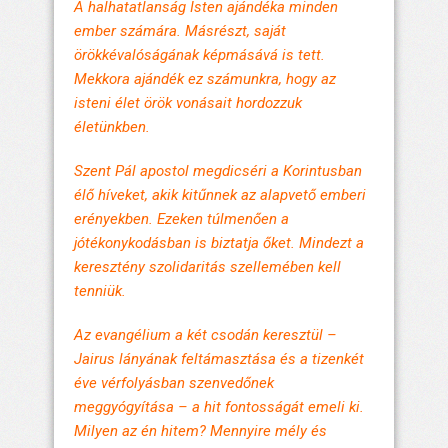
A halhatatlanság Isten ajándéka minden
ember számára. Másrészt, saját
örökkévalóságának képmásává is tett.
Mekkora ajándék ez számunkra, hogy az
isteni élet örök vonásait hordozzuk
életünkben.
Szent Pál apostol megdicséri a Korintusban
élő híveket, akik kitűnnek az alapvető emberi
erényekben. Ezeken túlmenően a
jótékonykodásban is biztatja őket. Mindezt a
keresztény szolidaritás szellemében kell
tenniük.
Az evangélium a két csodán keresztül –
Jairus lányának feltámasztása és a tizenkét
éve vérfolyásban szenvedőnek
meggyógyítása – a hit fontosságát emeli ki.
Milyen az én hitem? Mennyire mély és