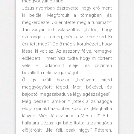
meggyógyult bajából.
Jézus nyomban észrevette, hogy erő ment
ki belőle. Megfordult a tömegben, és
megkérdezte: „Ki érintette meg a ruhámat?”
Tanítványai ezt válaszolták: „Látod, hogy
szorongat a tömeg, mégis azt kérdezed: Ki
érintett meg?” De ő mégis körülnézett, hogy
lássa, ki volt az. Az asszony félve, remegve
előlépett – mert hisz tudta, hogy mi történt
vele –, odaborult eléje, és őszintén
bevallotta neki az igazságot.
Ő így szólt hozzá: „Leányom, hited
meggyógyított téged. Menj békével, és
bajodtól megszabadulva légy egészséges!”
Még beszélt, amikor * jöttek a zsinagóga
elöljárójának házából és közölték: „Meghalt a
lányod. Miért fárasztanád a Mestert?” A hír
hallatára Jézus így bátorította a zsinagóga
elöljáróját: „Ne félj, csak higgy!” Péteren,