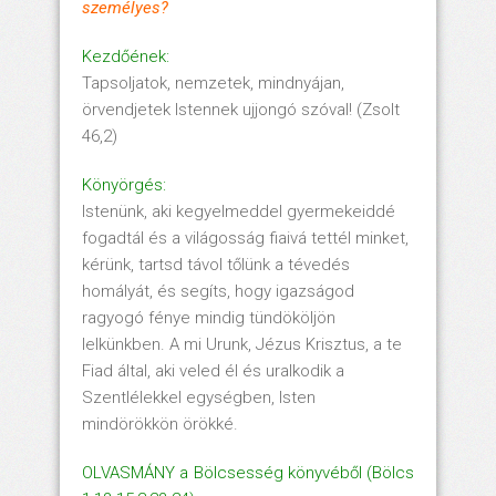
személyes?
Kezdőének:
Tapsoljatok, nemzetek, mindnyájan,
örvendjetek Istennek ujjongó szóval! (Zsolt
46,2)
Könyörgés:
Istenünk, aki kegyelmeddel gyermekeiddé
fogadtál és a világosság fiaivá tettél minket,
kérünk, tartsd távol tőlünk a tévedés
homályát, és segíts, hogy igazságod
ragyogó fénye mindig tündököljön
lelkünkben. A mi Urunk, Jézus Krisztus, a te
Fiad által, aki veled él és uralkodik a
Szentlélekkel egységben, Isten
mindörökkön örökké.
OLVASMÁNY a Bölcsesség könyvéből (Bölcs