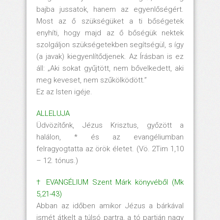
bajba jussatok, hanem az egyenlőségért.
Most az ő szükségüket a ti bőségetek
enyhíti, hogy majd az ő bőségük nektek
szolgáljon szükségetekben segítségül, s így
(a javak) kiegyenlítődjenek. Az Írásban is ez
áll: „Aki sokat gyűjtött, nem bővelkedett, aki
meg keveset, nem szűkölködött.”
Ez az Isten igéje.
ALLELUJA
Üdvözítőnk, Jézus Krisztus, győzött a
halálon, * és az evangéliumban
felragyogtatta az örök életet. (Vö. 2Tim 1,10
– 12. tónus.)
† EVANGÉLIUM Szent Márk könyvéből (Mk
5,21-43)
Abban az időben amikor Jézus a bárkával
ismét átkelt a túlsó partra, a tó partján nagy