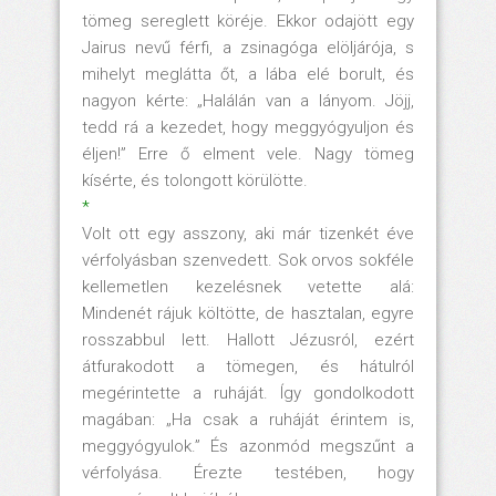
tömeg sereglett köréje. Ekkor odajött egy
Jairus nevű férfi, a zsinagóga elöljárója, s
mihelyt meglátta őt, a lába elé borult, és
nagyon kérte: „Halálán van a lányom. Jöjj,
tedd rá a kezedet, hogy meggyógyuljon és
éljen!” Erre ő elment vele. Nagy tömeg
kísérte, és tolongott körülötte.
*
Volt ott egy asszony, aki már tizenkét éve
vérfolyásban szenvedett. Sok orvos sokféle
kellemetlen kezelésnek vetette alá:
Mindenét rájuk költötte, de hasztalan, egyre
rosszabbul lett. Hallott Jézusról, ezért
átfurakodott a tömegen, és hátulról
megérintette a ruháját. Így gondolkodott
magában: „Ha csak a ruháját érintem is,
meggyógyulok.” És azonmód megszűnt a
vérfolyása. Érezte testében, hogy