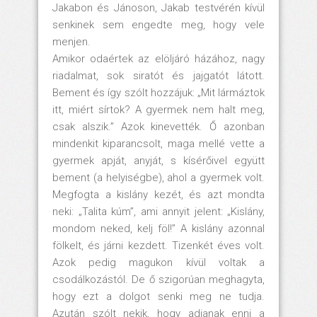
Jakabon és Jánoson, Jakab testvérén kívül
senkinek sem engedte meg, hogy vele
menjen.
Amikor odaértek az elöljáró házához, nagy
riadalmat, sok siratót és jajgatót látott.
Bement és így szólt hozzájuk: „Mit lármáztok
itt, miért sírtok? A gyermek nem halt meg,
csak alszik.” Azok kinevették. Ő azonban
mindenkit kiparancsolt, maga mellé vette a
gyermek apját, anyját, s kísérőivel együtt
bement (a helyiségbe), ahol a gyermek volt.
Megfogta a kislány kezét, és azt mondta
neki: „Talita kúm”, ami annyit jelent: „Kislány,
mondom neked, kelj föl!” A kislány azonnal
fölkelt, és járni kezdett. Tizenkét éves volt.
Azok pedig magukon kívül voltak a
csodálkozástól. De ő szigorúan meghagyta,
hogy ezt a dolgot senki meg ne tudja.
Azután szólt nekik, hogy adjanak enni a