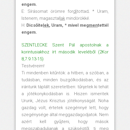
engem.
E: Sírásomat örömre for
dí
tottad; * Uram,
Istenem, magasztal
lak
mindörökké.
H:
Dicsőíte
lek
, Uram, * mivel meg
men
tettél
engem.
SZENTLECKE Szent Pál apostolnak a
korintusiakhoz írt második leveléből (2Kor
8,7.9.13-15)
Testvéreim!
Ti mindenben kitűntök: a hitben, a szóban, a
tudásban, minden buzgólkodásban, és az
irántunk táplált szeretetben: tűnjetek ki tehát
a jótékonykodásban is. Hiszen ismeritek
Urunk, Jézus Krisztus jótékonyságát. Noha
gazdag volt, értetek szegénnyé lett, hogy
szegénysége által meggazdagodjatok. Nem
azért kell gyűjteni, hogy mások
megszabaduljanak a szükségtől, ti meg