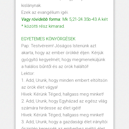
kislánynak.
Ezek az evangélium igéi.
Vagy rövidebb forma:
Mk 5,21-24.35b-43 A két
* közötti rész kimarad.
EGYETEMES KÖNYÖRGÉSEK
Pap: Testvéreim! Jóságos Istenünk azt
akarta, hogy az ember örökké éljen. Kérjük
gyógyító kegyelmét, hogy megmeneküljünk
a halálos bűntől és az örök haláltól!
Lektor:
1. Add, Urunk, hogy minden embert eltöltsön
az örök élet vágya!
Hívek: Kérünk Téged, hallgass meg minket!
2. Add, Urunk, hogy Egyházad az egész világ
számára hirdesse az élet igéit!
Hívek: Kérünk Téged, hallgass meg minket!
3. Add, Urunk, hogy a gazdasági élet irányítói
őszintén keressék az emberhez méltó élet