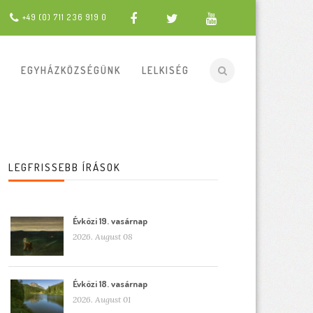
+49 (0) 711 236 919 0
EGYHÁZKÖZSÉGÜNK
LELKISÉG
LEGFRISSEBB ÍRÁSOK
Évközi 19. vasárnap
2026. August 08
Évközi 18. vasárnap
2026. August 01