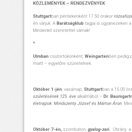
KÖZLEMÉNYEK – RENDEZVÉNYEK
Stuttgart
ban péntekenként 17.50 órakor
rózsafüzé
én várjuk. A
Barátságklub
tagjai is ugyanezeken a
Mindenkit szeretettel várnak!
*
Ulmban
csütörtökönként,
Weingarten
ben pedig 
miatt – egyelőre szünetelnek.
Október 1-jén
, vasárnap,
Stuttgart
ban a 15.00 ór
születésének 125. éve
alkalmából –
Dr. Baumgart
életrajzok. Mindszenty József és Márton Áron.
Mind
Október 7-én,
szombaton,
gyalog-zari.
Útirány: a