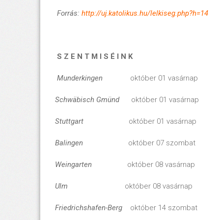
Forrás:
http://uj.katolikus.hu/lelkiseg.php?h=14
S Z E N T M I S É I N K
Munderkingen
október 01 vasárnap
Schwäbisch Gmünd
október 01 vasárnap
Stuttgart
október 01 vasárnap 
Balingen
október 07 szombat 
Weingarten
október 08 vasárnap 10
Ulm
október 08 vasárnap 15.
Friedrichshafen-Berg
október 14 szombat