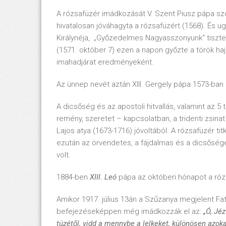
A rózsafüzér imádkozását V. Szent Piusz pápa szo
hivatalosan jóváhagyta a rózsafüzért (1568). És ug
Királynéja, „Győzedelmes Nagyasszonyunk“ tisztel
(1571. október 7) ezen a napon győzte a török ha
imahadjárat eredményeként.
Az ünnep nevét aztán XIII. Gergely pápa 1573-ban 
A dicsőség és az apostoli hitvallás, valamint az 5
remény, szeretet – kapcsolatban, a tridenti zsinat
Lajos atya (1673-1716) jóvoltából. A rózsafüzér t
ezután az örvendetes, a fájdalmas és a dicsőség
volt.
1884-ben
XIII. Leó
pápa az októberi hónapot a rózs
Amikor 1917. július 13án a Szűzanya megjelent Fat
befejezéseképpen még imádkozzák el az:
„Ó, Jé
tüzétől, vidd a mennybe a lelkeket, különösen azok