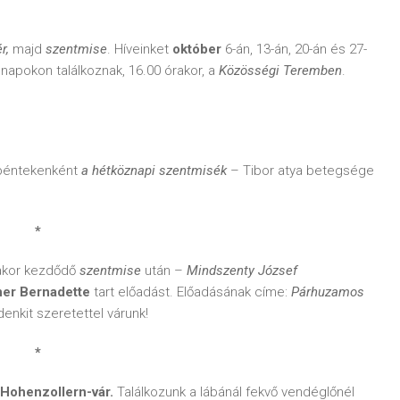
r,
majd
szentmise
. Híveinket
október
6-án, 13-án, 20-án és 27-
 napokon találkoznak, 16.00 órakor, a
Közösségi Teremben
.
péntekenként
a hétköznapi szentmisék
– Tibor atya betegsége
*
akor kezdődő
szentmise
után –
Mindszenty József
ner Bernadette
tart előadást. Előadásának címe:
Párhuzamos
enkit szeretettel várunk!
*
Hohenzollern-vár.
Találkozunk a lábánál fekvő vendéglőnél