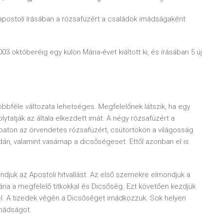
postoli írásában a rózsafüzért a családok imádságaként
3 októberéig egy külön Mária-évet kiáltott ki, és írásában 5 új
bféle változata lehetséges. Megfelelőnek látszik, ha egy
ytatják az általa elkezdett imát. A négy rózsafüzért a
aton az örvendetes rózsafüzért, csütörtökön a világosság
dán, valamint vasárnap a dicsőségeset. Ettől azonban el is
ndjuk az Apostoli hitvallást. Az első szemekre elmondjuk a
ia a megfelelő titkokkal és Dicsőség. Ezt követően kezdjük
yel. A tizedek végén a Dicsőséget imádkozzuk. Sok helyen
mádságot.