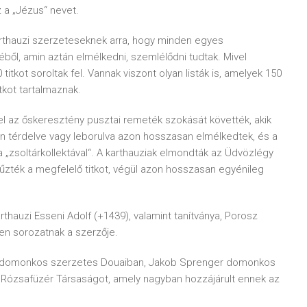
a „Jézus“ nevet.
karthauzi szerzeteseknek arra, hogy minden egyes
ből, amin aztán elmélkedni, szemlélődni tudtak. Mivel
tkot soroltak fel. Vannak viszont olyan listák is, amelyek 150
kot tartalmaznak.
l az őskeresztény pusztai remeték szokását követték, akik
n térdelve vagy leborulva azon hosszasan elmélkedtek, és a
a „zsoltárkollektával“. A karthauziak elmondták az Üdvözlégy
zték a megfelelő titkot, végül azon hosszasan egyénileg
arthauzi Esseni Adolf (+1439), valamint tanítványa, Porosz
en sorozatnak a szerzője.
), domonkos szerzetes Douaiban, Jakob Sprenger domonkos
ő Rózsafüzér Társaságot, amely nagyban hozzájárult ennek az