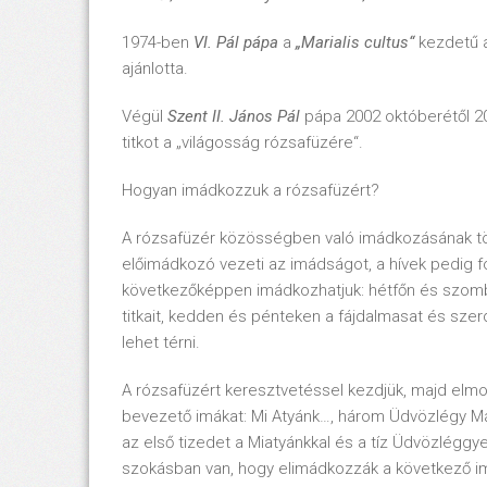
1974-ben
VI. Pál pápa
a
„Marialis cultus“
kezdetű a
ajánlotta.
Végül
Szent II. János Pál
pápa 2002 októberétől 200
titkot a „világosság rózsafüzére“.
Hogyan imádkozzuk a rózsafüzért?
A rózsafüzér közösségben való imádkozásának töb
előimádkozó vezeti az imádságot, a hívek pedig fol
következőképpen imádkozhatjuk: hétfőn és szomb
titkait, kedden és pénteken a fájdalmasat és szer
lehet térni.
A rózsafüzért keresztvetéssel kezdjük, majd elmo
bevezető imákat: Mi Atyánk…, három Üdvözlégy Már
az első tizedet a Miatyánkkal és a tíz Üdvözlégg
szokásban van, hogy elimádkozzák a következő i