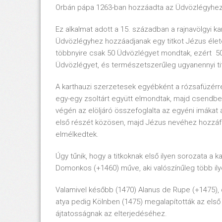
Orbán pápa 1263-ban hozzáadta az Üdvözlégyhez 
Ez alkalmat adott a 15. században a rajnavölgyi 
Üdvözlégyhez hozzáadjanak egy titkot Jézus életé
többnyire csak 50 Üdvözlégyet mondtak, ezért 50 ti
Üdvözlégyet, és természetszerűleg ugyanennyi tit
A karthauzi szerzetesek egyébként a rózsafüzérre
egy-egy zsoltárt együtt elmondtak, majd csendbe
végén az elöljáró összefoglalta az egyéni imákat 
első részét közösen, majd Jézus nevéhez hozzáfű
elmélkedtek.
Úgy tűnik, hogy a titkoknak első ilyen sorozata a k
Domonkos (+1460) műve, aki valószínűleg több ily
Valamivel később (1470) Alanus de Rupe (+1475
atya pedig Kölnben (1475) megalapították az els
ájtatosságnak az elterjedéséhez.