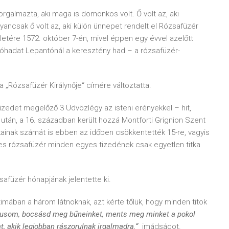
rgalmazta, aki maga is domonkos volt. Ő volt az, aki
yancsak ő volt az, aki külön ünnepet rendelt el Rózsafüzér
etére 1572. október 7-én, mivel éppen egy évvel azelőtt
jóhadat Lepantónál a keresztény had – a rózsafüzér-
a „Rózsafüzér Királynője“ címére változtatta.
 tizedet megelőző 3 Üdvözlégy az isteni erényekkel – hit,
 után, a 16. században került hozzá Montforti Grignion Szent
itkainak számát is ebben az időben csökkentették 15-re, vagyis
es rózsafüzér minden egyes tizedének csak egyetlen titka
afüzér hónapjának jelentette ki.
imában a három látnoknak, azt kérte tőlük, hogy minden titok
zusom, bocsásd meg bűneinket, ments meg minket a pokol
at, akik legjobban rászorulnak irgalmadra.“
imádságot.