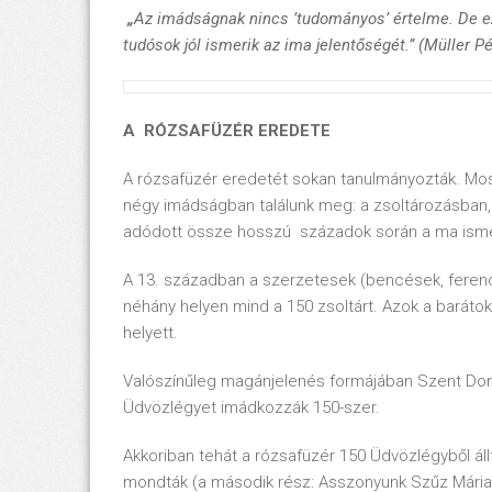
„
Az imádságnak nincs ’tudományos’ értelme.
De e
tudósok jól ismerik az ima jelentőségét.” (Müller Pé
A RÓZSAFÜZÉR EREDETE
A rózsafüzér eredetét sokan tanulmányozták. Mos
négy imádságban találunk meg: a zsoltározásban,
adódott össze hosszú századok során a ma isme
A 13. században a szerzetesek (bencések, feren
néhány helyen mind a 150 zsoltárt. Azok a barátok
helyett.
Valószínűleg magánjelenés formájában Szent Dom
Üdvözlégyet imádkozzák 150-szer.
Akkoriban tehát a rózsafüzér 150 Üdvözlégyből ál
mondták (a második rész: Asszonyunk Szűz Mária…