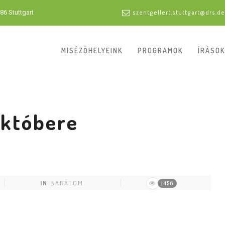
86 Stuttgart
szentgellert.stuttgart@drs.de
MISÉZŐHELYEINK
PROGRAMOK
ÍRÁSOK
októbere
IN
BARÁTOM
1456