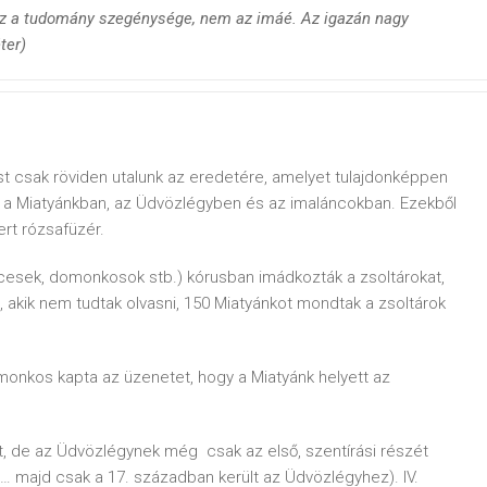
z a tudomány szegénysége, nem az imáé. Az igazán nagy
ter)
t csak röviden utalunk az eredetére, amelyet tulajdonképpen
 a Miatyánkban, az Üdvözlégyben és az imaláncokban. Ezekből
rt rózsafüzér.
cesek, domonkosok stb.) kórusban imádkozták a zsoltárokat,
, akik nem tudtak olvasni, 150 Miatyánkot mondtak a zsoltárok
onkos kapta az üzenetet, hogy a Miatyánk helyett az
lt, de az Üdvözlégynek még csak az első, szentírási részét
 majd csak a 17. században került az Üdvözlégyhez). IV.