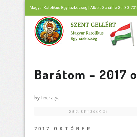
Magyar Katolikus Egyházközség | Albert-Schäffle-Str. 30, 701
Barátom – 2017 
by
Tibor atya
2017. OKTOBER 02
2 0 1 7 O K T Ó B E R