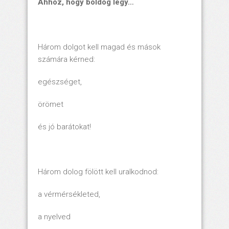
Ahhoz, hogy boldog légy…
Három dolgot kell magad és mások
számára kérned:
egészséget,
örömet
és jó barátokat!
Három dolog fölött kell uralkodnod:
a vérmérsékleted,
a nyelved