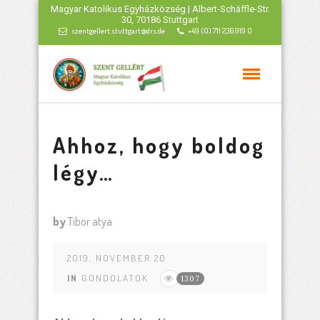
Magyar Katolikus Egyházközség | Albert-Schäffle-Str.
30, 70186 Stuttgart
szentgellert.stuttgart@drs.de
+49 (0) 711 236 919 0
Ahhoz, hogy boldog
légy…
by
Tibor atya
2019. NOVEMBER 20
IN
GONDOLATOK
1307