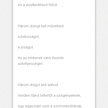
és a viselkedésed fölött.
Három dologt kell művelned:
a bátorságot,
a jóságot
és az emberek iránti őszinte
szívélyességet.
Három dolgot kell adnod:
minden tőled telhetőt a szegényeknek,
egy vigasztaló szót a szomorkodóknak,