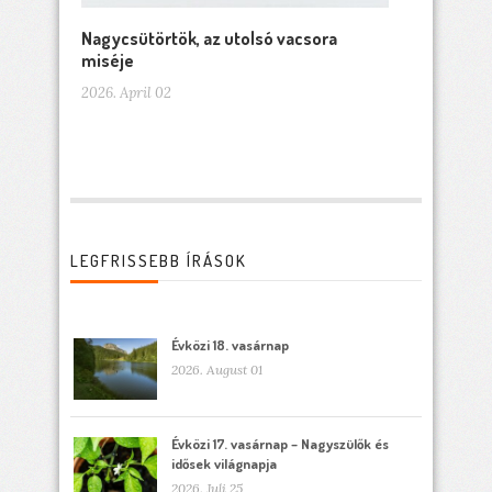
Nagycsütörtök, az utolsó vacsora
miséje
2026. April 02
LEGFRISSEBB ÍRÁSOK
Évközi 18. vasárnap
2026. August 01
Évközi 17. vasárnap – Nagyszülők és
idősek világnapja
2026. Juli 25