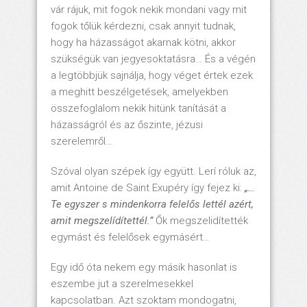
vár rájuk, mit fogok nekik mondani vagy mit
fogok tőlük kérdezni, csak annyit tudnak,
hogy ha házasságot akarnak kötni, akkor
szükségük van jegyesoktatásra… És a végén
a legtöbbjük sajnálja, hogy véget értek ezek
a meghitt beszélgetések, amelyekben
összefoglalom nekik hitünk tanítását a
házasságról és az őszinte, jézusi
szerelemről…
Szóval olyan szépek így együtt. Lerí róluk az,
amit Antoine de Saint Exupéry így fejez ki:
„…
Te egyszer s mindenkorra felelős lettél azért,
amit megszelídítettél.”
Ők megszelidítették
egymást és felelősek egymásért…
Egy idő óta nekem egy másik hasonlat is
eszembe jut a szerelmesekkel
kapcsolatban. Azt szoktam mondogatni,