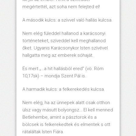
megértettél, azt soha nem felejted el!
A második kulcs: a szívvel való hallás kulcsa.
Nem elég füleddel hallanod a karácsonyi
történeteket, szíveddel kell meghallanod
őket. Ugyanis Karácsonykor Isten szívével
hallgatta meg az emberek sóhaját.
És mert „…a hit hallásból ered” (vö. Róm
10,17sk) – mondja Szent Pál is.
A harmadik kulcs: a felkerekedés kulcsa.
Nem elég, ha az ünnepek alatt csak otthon
ülsz vagy másutt bolyongsz… El kell menned
Betlehembe, amint a pásztorok és a
bölcsek is felkerekedtek és elmentek s ott
rátaláltak Isten Fiára.