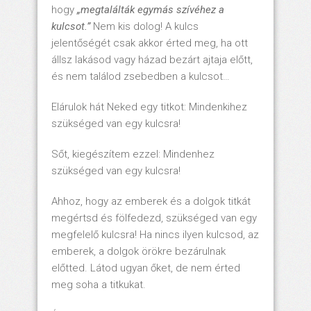
hogy
„megtalálták egymás szívéhez a
kulcsot.”
Nem kis dolog! A kulcs
jelentőségét csak akkor érted meg, ha ott
állsz lakásod vagy házad bezárt ajtaja előtt,
és nem találod zsebedben a kulcsot…
Elárulok hát Neked egy titkot: Mindenkihez
szükséged van egy kulcsra!
Sőt, kiegészítem ezzel: Mindenhez
szükséged van egy kulcsra!
Ahhoz, hogy az emberek és a dolgok titkát
megértsd és fölfedezd, szükséged van egy
megfelelő kulcsra! Ha nincs ilyen kulcsod, az
emberek, a dolgok örökre bezárulnak
előtted. Látod ugyan őket, de nem érted
meg soha a titkukat.