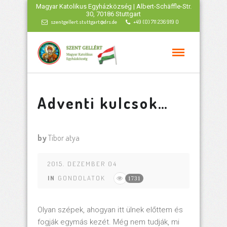
Magyar Katolikus Egyházközség | Albert-Schäffle-Str.
30, 70186 Stuttgart
szentgellert.stuttgart@drs.de
+49 (0) 711 236 919 0
Adventi kulcsok…
by
Tibor atya
2015. DEZEMBER 04
IN
GONDOLATOK
1731
Olyan szépek, ahogyan itt ülnek előttem és
fogják egymás kezét. Még nem tudják, mi