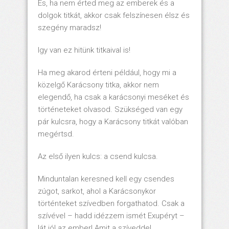
És, ha nem érted meg az emberek és a
dolgok titkát, akkor csak felszínesen élsz és
szegény maradsz!
Igy van ez hitünk titkaival is!
Ha meg akarod érteni például, hogy mi a
közelgő Karácsony titka, akkor nem
elegendő, ha csak a karácsonyi meséket és
történeteket olvasod. Szükséged van egy
pár kulcsra, hogy a Karácsony titkát valóban
megértsd.
Az első ilyen kulcs: a csend kulcsa.
Minduntalan keresned kell egy csendes
zúgot, sarkot, ahol a Karácsonykor
történteket szívedben forgathatod. Csak a
szívével – hadd idézzem ismét Exupéryt –
lát jól az ember! Amit a szíveddel