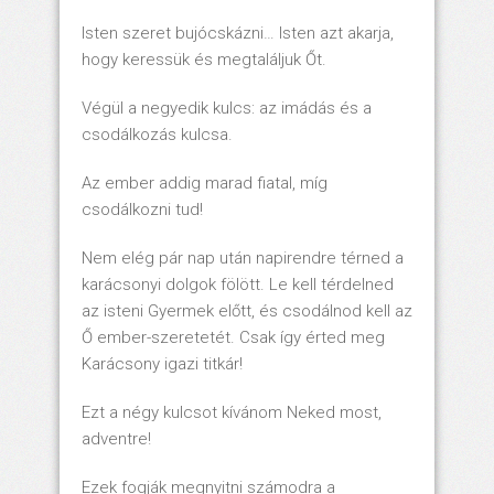
Isten szeret bujócskázni… Isten azt akarja,
hogy keressük és megtaláljuk Őt.
Végül a negyedik kulcs: az imádás és a
csodálkozás kulcsa.
Az ember addig marad fiatal, míg
csodálkozni tud!
Nem elég pár nap után napirendre térned a
karácsonyi dolgok fölött. Le kell térdelned
az isteni Gyermek előtt, és csodálnod kell az
Ő ember-szeretetét. Csak így érted meg
Karácsony igazi titkár!
Ezt a négy kulcsot kívánom Neked most,
adventre!
Ezek fogják megnyitni számodra a