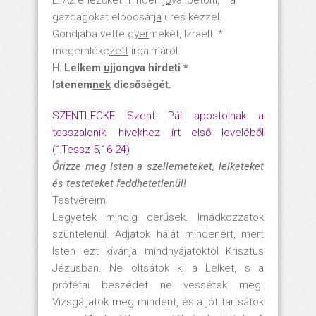
gazdagokat elbocsát
ja
üres kézzel.
Gondjába vette
gyer
mekét, Izraelt, *
megemléke
zett
irgalmáról.
H:
Lelkem
uj
jongva hirdeti *
Istenem
nek
dicsőségét.
SZENTLECKE Szent Pál apostolnak a
tesszaloniki hívekhez írt első leveléből
(1Tessz 5,16-24)
Őrizze meg Isten a szellemeteket, lelketeket
és testeteket feddhetetlenül!
Testvéreim!
Legyetek mindig derűsek. Imádkozzatok
szüntelenül. Adjatok hálát mindenért, mert
Isten ezt kívánja mindnyájatoktól Krisztus
Jézusban. Ne oltsátok ki a Lelket, s a
prófétai beszédet ne vessétek meg.
Vizsgáljatok meg mindent, és a jót tartsátok