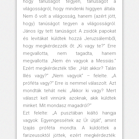
hogy tanúságot tegyen, tanúságot a
világosságról, hogy mindenki higgyen általa.
Nem ő volt a világosság, hanem (azért jött,
hogy) tanúságot tegyen a világosságról.
János így tett tanúságot: A zsidók papokat
és levitákat küldtek hozzá Jeruzsálemből,
hogy megkérdezzék őt: „Ki vagy te?” Erre
megvallotta, nem tagadta, hanem
megvallotta: „Nem én vagyok a Messiás.”
Ezért megkérdezték tőle: „Hát akkor? Talán
Illés vagy?” „Nem vagyok” – felelte. „A
próféta vagy?” Erre is nemmel válaszolt. Azt
mondták tehát neki: „Akkor ki vagy? Mert
választ kell vinnünk azoknak, akik küldtek
minket. Mit mondasz magadról?”
Ezt felelte: „A pusztában kiáltó hangja
vagyok: Egyengessétek az Úr útját”, amint
Izajás próféta mondta. A küldöttek a
farizeusoktól jöttek, ezért megkérdezték: