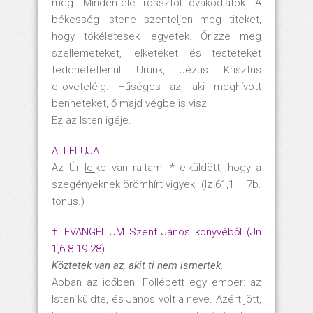
meg. Mindenféle rossztól óvakodjatok. A
békesség Istene szenteljen meg titeket,
hogy tökéletesek legyetek. Őrizze meg
szellemeteket, lelketeket és testeteket
feddhetetlenül Urunk, Jézus Krisztus
eljöveteléig. Hűséges az, aki meghívott
benneteket, ő majd végbe is viszi.
Ez az Isten igéje.
ALLELUJA
Az Úr
lel
ke van rajtam: * elküldött, hogy a
szegényeknek
ö
römhírt vigyek. (Iz 61,1 – 7b.
tónus.)
† EVANGÉLIUM Szent János könyvéből (Jn
1,6-8.19-28)
Köztetek van az, akit ti nem ismertek.
Abban az időben: Föllépett egy ember: az
Isten küldte, és János volt a neve. Azért jött,