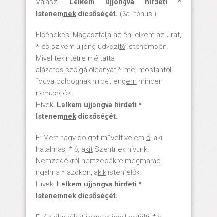
Válasz:
Lelkem
uj
jongva hirdeti *
Istenem
nek
dicsőségét.
(3a. tónus.)
Előénekes: Magasztalja az én
lel
kem az Urat,
* és szívem ujjong üdvözí
tő
Istenemben.
Mivel tekintetre méltatta
alázatos
szol
gálóleányát,* íme, mostantól
fogva boldognak hirdet en
gem
minden
nemzedék.
Hívek:
Lelkem
uj
jongva hirdeti *
Istenem
nek
dicsőségét.
E: Mert nagy dolgot művelt velem
ő
, aki
hatalmas, * ő, a
kit
Szentnek hívunk.
Nemzedékről nemzedékre
meg
marad
irgalma * azokon, a
kik
istenfélők.
Hívek:
Lelkem
uj
jongva hirdeti *
Istenem
nek
dicsőségét.
E: Az éhezőket minden
jó
val betölti, * a