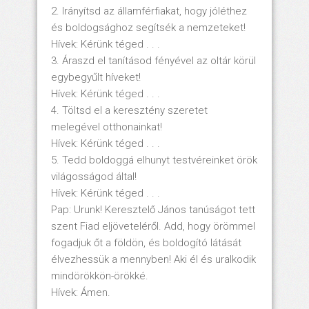
2. Irányítsd az államférfiakat, hogy jóléthez
és boldogsághoz segítsék a nemzeteket!
Hívek: Kérünk téged . . .
3. Áraszd el tanításod fényével az oltár körül
egybegyűlt híveket!
Hívek: Kérünk téged . . .
4. Töltsd el a keresztény szeretet
melegével otthonainkat!
Hívek: Kérünk téged . . .
5. Tedd boldoggá elhunyt testvéreinket örök
világosságod által!
Hívek: Kérünk téged . . .
Pap: Urunk! Keresztelő János tanúságot tett
szent Fiad eljöveteléről. Add, hogy örömmel
fogadjuk őt a földön, és boldogító látását
élvezhessük a mennyben! Aki él és uralkodik
mindörökkön-örökké.
Hívek: Ámen.