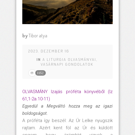
by
Tibor atya
2023. DEZEMBER 16
IN
A LITURGIA OLVASMÁNYAI
,
VASÁRNAPI GONDOLATOK
1152
OLVASMÁNY Izajás próféta könyvéből (Iz
61,1-2a.10-11)
Egyedül a Megváltó hozza meg az igazi
boldogságot.
A próféta így beszél: Az Úr Lelke nyugszik
rajtam. Azért kent föl az Úr és küldött
engem, hogy örömhírt vigyek a