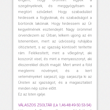
szegényeknek, és meggyógyítsam a
megtört szívűeket. Hogy szabadulást
hirdessek a foglyoknak, és szabadságot a
börtönök lakóinak. Hogy hirdessem az Úr
kegyelmének esztendejét. Nagy örömmel
örvendezem az Úrban, lelkem ujjong az én
Istenemben, mert az üdvösség ruhájába
öltöztetett, s az igazság köntösét terítette
rám. Felékesített, mint a vőlegényt, aki
koszorút visel, és mint a menyasszonyt, aki
ékszerekkel díszíti magát. Mert amint a föld
megtermi növényeit, és a kert
veteményeket sarjaszt, úgy sarjasztja ki az
Úristen az igazságot, és a magasztalást
minden nép színe előtt.
Ez az Isten igéje.
VÁLASZOS ZSOLTÁR (Lk 1,46-48.49-50.53-54)