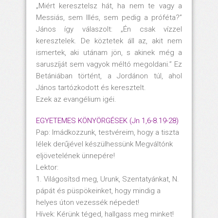
„Miért keresztelsz hát, ha nem te vagy a
Messiás, sem Illés, sem pedig a próféta?”
János így válaszolt: „Én csak vízzel
keresztelek. De köztetek áll az, akit nem
ismertek, aki utánam jön, s akinek még a
saruszíját sem vagyok méltó megoldani.” Ez
Betániában történt, a Jordánon túl, ahol
János tartózkodott és keresztelt.
Ezek az evangélium igéi.
EGYETEMES KÖNYÖRGÉSEK (Jn 1,6-8.19-28)
Pap: Imádkozzunk, testvéreim, hogy a tiszta
lélek derűjével készülhessünk Megváltónk
eljövetelének ünnepére!
Lektor:
1. Világosítsd meg, Urunk, Szentatyánkat, N.
pápát és püspökeinket, hogy mindig a
helyes úton vezessék népedet!
Hívek: Kérünk téged, hallgass meg minket!