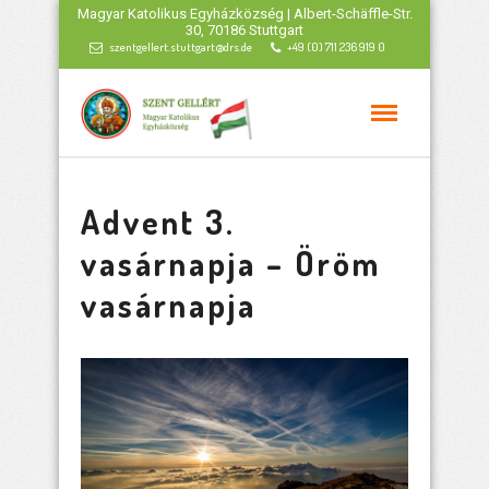
Magyar Katolikus Egyházközség | Albert-Schäffle-Str.
30, 70186 Stuttgart
szentgellert.stuttgart@drs.de
+49 (0) 711 236 919 0
Advent 3.
vasárnapja – Öröm
vasárnapja