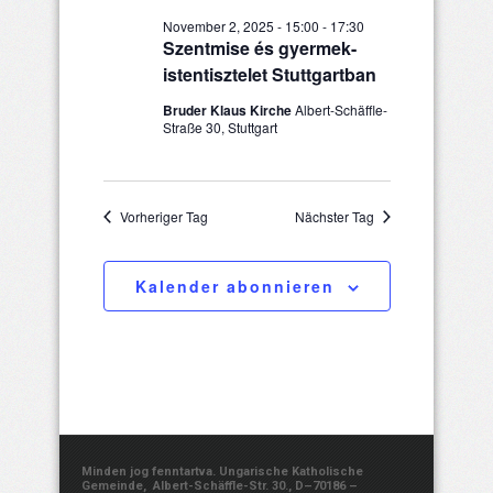
November 2, 2025 - 15:00
-
17:30
Szentmise és gyermek-
istentisztelet Stuttgartban
Bruder Klaus Kirche
Albert-Schäffle-
Straße 30, Stuttgart
Vorheriger Tag
Nächster Tag
Kalender abonnieren
Minden jog fenntartva. Ungarische Katholische
Gemeinde, Albert-Schäffle-Str. 30., D–70186 –