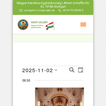
Magyar Katolikus Egyházközség | Albert-Schäffle-Str.
30, 70186 Stuttgart
szentgellert.stuttgart@drs.de
+49 (0) 711 236 919 0
Veranstaltungen
Veranstaltu
Veranstal
2025-11-02
Suche
Tag
Ansichten
Datum
Such-
für
09:30
wählen.
Navigatio
und
November
Ansichtenna