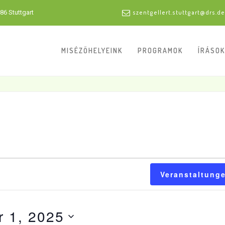
86 Stuttgart
szentgellert.stuttgart@drs.de
MISÉZŐHELYEINK
PROGRAMOK
ÍRÁSOK
Veranstaltung
 1, 2025