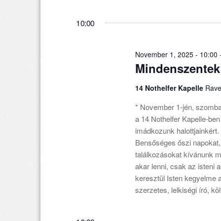
Ansichtennavigation
Datum
1,
Veranstaltungen
wählen.
10:00
Schlüsselwort.
2025
November 1, 2025 - 10:00
Mindenszentek
14 Nothelfer Kapelle
Rave
* November 1-jén, szomba
a 14 Nothelfer Kapelle-ben
imádkozunk halottjainkért. 
Bensőséges őszi napokat, 
találkozásokat kívánunk 
akar lenni, csak az isten
keresztül Isten kegyelme 
szerzetes, lelkiségi író, k