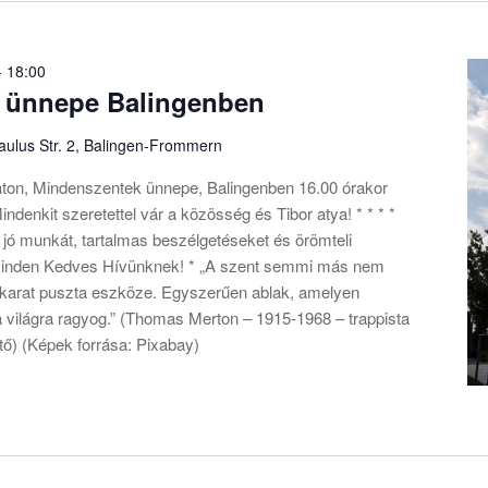
-
18:00
 ünnepe Balingenben
Paulus Str. 2, Balingen-Frommern
ton, Mindenszentek ünnepe, Balingenben 16.00 órakor
ndenkit szeretettel vár a közösség és Tibor atya! * * * *
jó munkát, tartalmas beszélgetéseket és örömteli
minden Kedves Hívünknek! * „A szent semmi más nem
i akarat puszta eszköze. Egyszerűen ablak, amelyen
a világra ragyog.” (Thomas Merton – 1915-1968 – trappista
öltő) (Képek forrása: Pixabay)