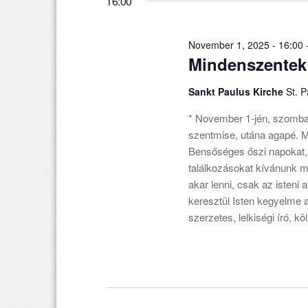
16:00
November 1, 2025 - 16:00
Mindenszentek
Sankt Paulus Kirche
St. 
* November 1-jén, szomba
szentmise, utána agapé. Mi
Bensőséges őszi napokat, 
találkozásokat kívánunk 
akar lenni, csak az isten
keresztül Isten kegyelme 
szerzetes, lelkiségi író, k