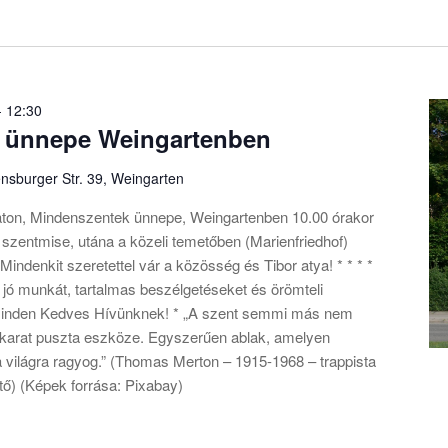
-
12:30
 ünnepe Weingartenben
nsburger Str. 39, Weingarten
ton, Mindenszentek ünnepe, Weingartenben 10.00 órakor
 szentmise, utána a közeli temetőben (Marienfriedhof)
Mindenkit szeretettel vár a közösség és Tibor atya! * * * *
jó munkát, tartalmas beszélgetéseket és örömteli
minden Kedves Hívünknek! * „A szent semmi más nem
i akarat puszta eszköze. Egyszerűen ablak, amelyen
a világra ragyog.” (Thomas Merton – 1915-1968 – trappista
öltő) (Képek forrása: Pixabay)