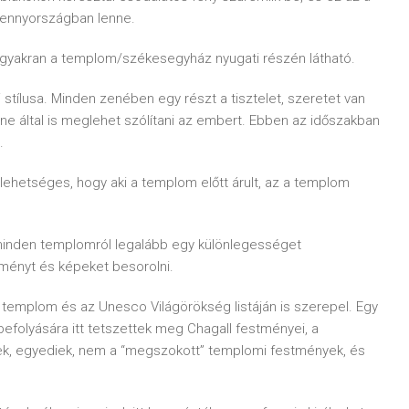
mennyországban lenne.
, gyakran a templom/székesegyház nyugati részén látható.
tílusa. Minden zenében egy részt a tisztelet, szeretet van
ene által is meglehet szólítani az embert. Ebben az időszakban
.
lehetséges, hogy aki a templom előtt árult, az a templom
inden templomról legalább egy különlegességet
ményt és képeket besorolni.
 templom és az Unesco Világörökség listáján is szerepel. Egy
efolyására itt tetszettek meg Chagall festményei, a
sek, egyediek, nem a “megszokott” templomi festmények, és