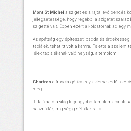
Mont St Michel
a sziget és a rajta lévő bencés k
jellegzetessége, hogy régebb a szigetet száraz l
szigetté vált. Éppen ezért a kolostornak ad egy mi
Az apátság egy építészeti csoda és érdekesség eg
táplálék, tehát itt volt a kamra. Felette a szellem
lélek táplálékának való helység, a templom.
Chartres
a francia gótika egyik kiemelkedő alko
meg.
Itt található a világ legnagyobb templomlabirintu
használták, míg végig sétáltak rajta.