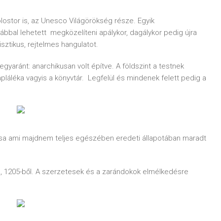
olostor is, az Unesco Világörökség része. Egyik
ábbal lehetett megközelíteni apálykor, dagálykor pedig újra
sztikus, rejtelmes hangulatot.
yaránt: anarchikusan volt építve. A földszint a testnek
 tápláléka vagyis a könyvtár. Legfelül és mindenek felett pedig a
tása ami majdnem teljes egészében eredeti állapotában maradt
sa, 1205-ből. A szerzetesek és a zarándokok elmélkedésre