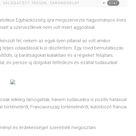
K
,
VÁLOGATOTT ÍRÁSOK
,
ZARÁNDOKLAT
3747
r Katolikus Egyházközség újra megszervezte hagyományos éves
miatt a szervezőknek nem volt miért aggódniuk.
zült fel, nekem az egyik ilyen pillanat az volt amikor
 teljes odaadással ki is díszítettem. Egy rövid bemutatkozás
ltődni, új barátságokat kialakítani és a régieket felújítani,
l, és persze új dolgokat felfedezni és ezáltal tudásunkat
sak lelkileg támogattak, hanem tudásunkra is pozitív hatással
at történetéről, Franciaország történelméről, különböző francia
élményt és érdekességet szeretnék megosztani.