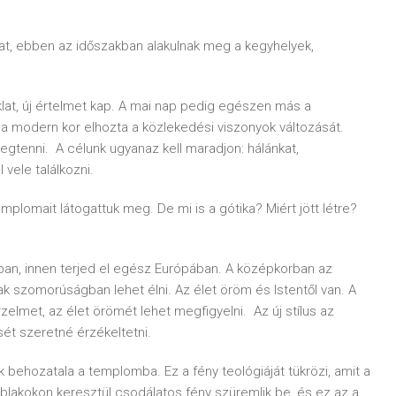
lat, ebben az időszakban alakulnak meg a kegyhelyek,
klat, új értelmet kap. A mai nap pedig egészen más a
 a modern kor elhozta a közlekedési viszonyok változását.
egtenni. A célunk ugyanaz kell maradjon: hálánkat,
 vele találkozni.
mplomait látogattuk meg. De mi is a gótika? Miért jött létre?
dban, innen terjed el egész Európában. A középkorban az
 szomorúságban lehet élni. Az élet öröm és Istentől van. A
elmet, az élet örömét lehet megfigyelni. Az új stílus az
ét szeretné érzékeltetni.
k behozatala a templomba. Ez a fény teológiáját tükrözi, amit a
lakokon keresztül csodálatos fény szüremlik be, és ez az a