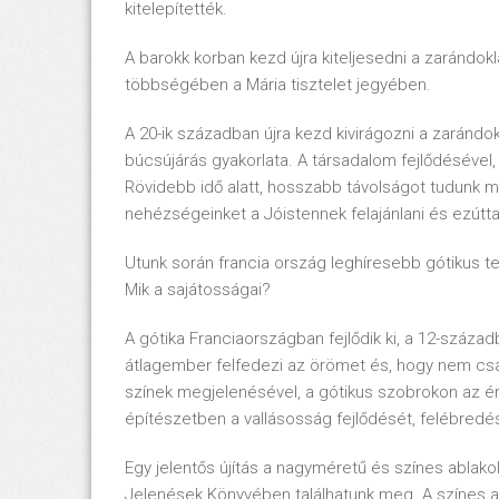
kitelepítették.
A barokk korban kezd újra kiteljesedni a zarándok
többségében a Mária tisztelet jegyében.
A 20-ik században újra kezd kivirágozni a zarándo
búcsújárás gyakorlata. A társadalom fejlődésével,
Rövidebb idő alatt, hosszabb távolságot tudunk m
nehézségeinket a Jóistennek felajánlani és ezúttal
Utunk során francia ország leghíresebb gótikus te
Mik a sajátosságai?
A gótika Franciaországban fejlődik ki, a 12-száza
átlagember felfedezi az örömet és, hogy nem csak
színek megjelenésével, a gótikus szobrokon az érz
építészetben a vallásosság fejlődését, felébredés
Egy jelentős újítás a nagyméretű és színes ablako
Jelenések Könyvében találhatunk meg. A színes ab