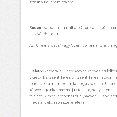
strasbourgi óra mintájára.
Roueni
katedrálisban látható Oroszlánszívű Richar
a szívét őrzi a sír.
Az “Orleansi szűz” vagy Szent Johanna itt lett má
Lisieuxi
katedrális – egy nagyon kedves és lelke
Lisieuxi kis Szent Terézről. Szent Teréz nagyon f
rendbe. Ő a mai modern kor egyik szentje. Üzene
képességeinket használjuk fel arra, hogy Isten s
találhatjuk meg legtöbbször a „nagyot“. Bízok Is
megajándékozzon szeretetével.