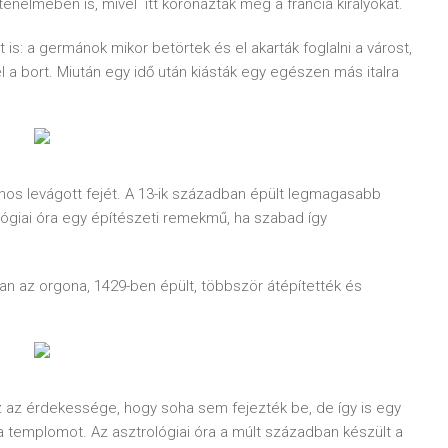
énelmében is, mivel itt koronázták meg a francia királyokat.
t is: a germánok mikor betörtek és el akarták foglalni a várost,
 a bort. Miután egy idő után kiásták egy egészen más italra
nos levágott fejét. A 13-ik században épült legmagasabb
ógiai óra egy építészeti remekmű, ha szabad így
an az orgona, 1429-ben épült, többször átépítették és
z az érdekessége, hogy soha sem fejezték be, de így is egy
 a templomot. Az asztrológiai óra a múlt században készült a