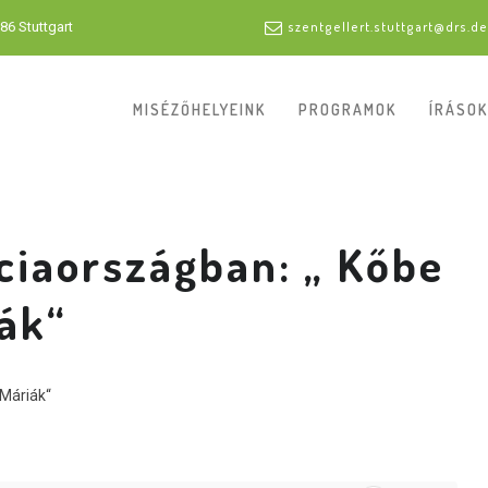
86 Stuttgart
szentgellert.stuttgart@drs.de
MISÉZŐHELYEINK
PROGRAMOK
ÍRÁSOK
ciaországban: „ Kőbe
ák“