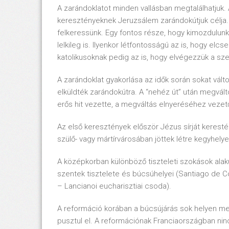
A zarándoklatot minden vallásban megtalálhatjuk
keresztényeknek Jeruzsálem zarándokútjuk célja.
felkeressünk. Egy fontos része, hogy kimozdulun
lelkileg is. Ilyenkor létfontosságú az is, hogy el
katolikusoknak pedig az is, hogy elvégezzük a sz
A zarándoklat gyakorlása az idők során sokat vált
elküldték zarándokútra. A “nehéz út” után megvált
erős hit vezette, a megváltás elnyeréséhez vezető
Az első keresztények először Jézus sírját keresté
szülő- vagy mártírvárosában jöttek létre kegyhely
A középkorban különböző tiszteleti szokások alaku
szentek tisztelete és búcsúhelyei (Santiago de C
– Lancianoi eucharisztiai csoda).
A reformáció korában a búcsújárás sok helyen me
pusztul el. A reformációnak Franciaországban ninc