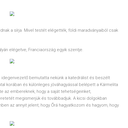
dnak a sírja. Mivel testét elégették, földi maradványaiból csak
glyán elégetve, Franciaország egyik szentje.
s idegenvezető bemutatta nekünk a katedrálist és beszélt
iatal korában és különleges jóváhagyással belépett a Kármelita
te az embereknek, hogy a saját tehetségeinket,
zeretetét megismerjük és továbbadjuk. A kicsi dolgokban
tenben az annyit jelent, hogy Őrá hagyatkozom és hagyom, hogy