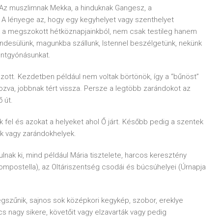
. Az muszlimnak Mekka, a hinduknak Gangesz, a
 A lényege az, hogy egy kegyhelyet vagy szenthelyet
k a megszokott hétköznapjainkból, nem csak testileg hanem
csendesülünk, magunkba szállunk, Istennel beszélgetünk, nekünk
entgyónásunkat.
ozott. Kezdetben például nem voltak börtönök, így a “bűnöst”
ozva, jobbnak tért vissza. Persze a legtöbb zarándokot az
 út.
k fel és azokat a helyeket ahol Ő járt. Később pedig a szentek
ek vagy zarándokhelyek.
lnak ki, mind például Mária tisztelete, harcos keresztény
ompostella), az Oltáriszentség csodái és búcsúhelyei (Úrnapja
gszűnik, sajnos sok középkori kegykép, szobor, ereklye
s nagy sikere, követőit vagy elzavarták vagy pedig