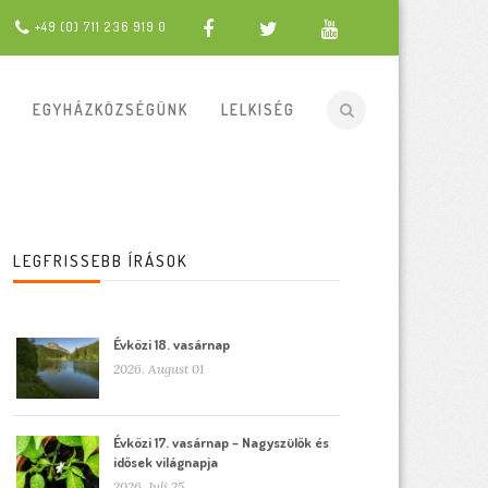
+49 (0) 711 236 919 0
EGYHÁZKÖZSÉGÜNK
LELKISÉG
LEGFRISSEBB ÍRÁSOK
Évközi 18. vasárnap
2026. August 01
Évközi 17. vasárnap – Nagyszülők és
idősek világnapja
2026. Juli 25