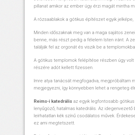
pillanat amikor az ember úgy érzi magát mintha 
A rózsaablakok a gótikus építészet egyik jelképe
Minden időszaknak meg van a maga sajátos zenei s
benne, más részt pedig a félelem Isten iránt. A z
találják fel az orgonát és viszik be a templomokba
A gótikus templomok felépítése részben úgy volt 
részére adót kellett fizessen.
Imre atya tanácsát megfogadva, megpróbáltam m
megjegyezni, így könnyebben lehet a rengeteg él
Reims-i katedrális
az egyik legfontosabb gótikus
lenyűgöző, hatalmas katedrális. Az idegenvezető b
leírhatatlan kék színű csodálatos művek. Érdeke
ez ami megtetszett.