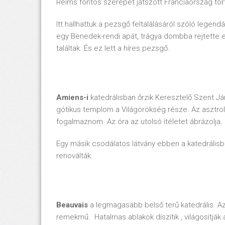
Reims fontos szerepet játszott Franciaország tört
Itt hallhattuk a pezsgő feltalálásáról szóló legendá
egy Benedek-rendi apát, trágya dombba rejtette el
találtak. És ez lett a híres pezsgő.
Amiens-i
katedrálisban őrzik Keresztelő Szent Já
gótikus templom a Világörökség része. Az asztrol
fogalmaznom. Az óra az utolsó ítéletet ábrázolja.
Egy másik csodálatos látvány ebben a katedrálisb
renoválták.
Beauvais
a legmagasabb belső terű katedrális. A
remekmű. Hatalmas ablakok díszítik , világosítják