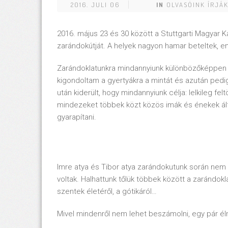
2016. JULI 06
IN
OLVASÓINK ÍRJÁ
2016. május 23 és 30 között a Stuttgarti Magya
zarándokútját. A helyek nagyon hamar beteltek, e
Zarándoklatunkra mindannyiunk különbözőképpen kés
kigondoltam a gyertyákra a mintát és azután pedig
után kiderült, hogy mindannyiunk célja: lelkileg feltö
mindezeket többek közt közös imák és énekek álta
gyarapítani.
Imre atya és Tibor atya zarándokutunk során nem c
voltak. Halhattunk tőlük többek között a zarándokl
szentek életéről, a gótikáról…
Mivel mindenről nem lehet beszámolni, egy pár 