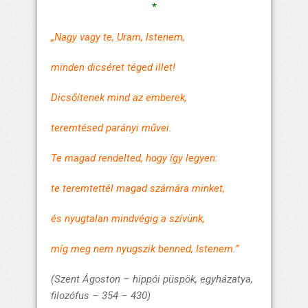
*
„Nagy vagy te, Uram, Istenem,
minden dicséret téged illet!
Dicsőítenek mind az emberek,
teremtésed parányi művei.
Te magad rendelted, hogy így legyen:
te teremtettél magad számára minket,
és nyugtalan mindvégig a szívünk,
míg meg nem nyugszik benned, Istenem.”
(Szent Ágoston –
hippói püspök, egyházatya,
filozófus
– 354 – 430)