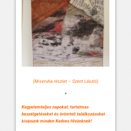
(Miseruha részlet – Szent László)
*
Kegyelemteljes napokat, tartalmas
beszélgetéseket és örömteli találkozásokat
kívánunk minden Kedves Hívünknek!