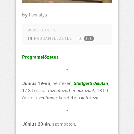
by
Tibor atya
2026. JUNI 16
IN
PROGAMELŐZETES
348
Programelőzetes
*
Június 19-én
, pénteken,
Stuttgarti délután
,
17.30 órakor
rózsafüzért imádkozunk,
18.00
órakor
szentmise,
keretében
katekézis.
*
Június 20-án
, szombaton,