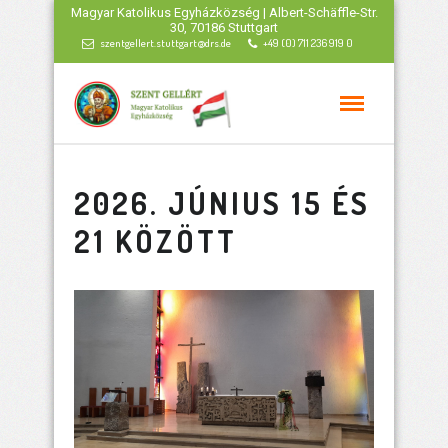
Magyar Katolikus Egyházközség | Albert-Schäffle-Str.
30, 70186 Stuttgart
szentgellert.stuttgart@drs.de
+49 (0) 711 236 919 0
2026. JÚNIUS 15 ÉS
21 KÖZÖTT