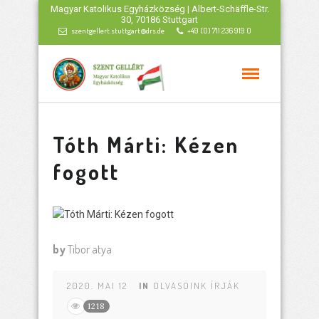
Magyar Katolikus Egyházközség | Albert-Schäffle-Str.
30, 70186 Stuttgart
szentgellert.stuttgart@drs.de
+49 (0) 711 236 919 0
Tóth Márti: Kézen
fogott
by
Tibor atya
2020. MAI 12
IN
OLVASÓINK ÍRJÁK
1218