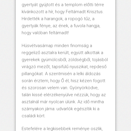
gyertyát gyújtott és a templom előtti térre
kívánkozott a hír, hogy Feltámadt Krisztus.
Hirdették a harangok, a ropogó tűz, a
gyertyák fénye, az ének, a fuvola hangja,
hogy valóban feltámadt!
Húsvétvasárnap minden finomság a
reggeliző asztalra került, együtt alkottak a
gyerekek gyümölcsből, zöldségből, tojásból
virágzó mezőt, tapsifülű nyuszikat, repdeső
pillangókat. A szentmisén a lelki áldozás
során érztem, hogy Ő él, hisz kézen fogott
és szorosan velem van. Gyönyörködve,
talán kissé elérzékenyülve nézzük, hogy az
asztalnál már nyolcan ülünk. Az idő mintha
szárnyakon járna: udvarlók egészítik ki a
családi kört.
Estefelére a legkisebbek reménye oszlik,