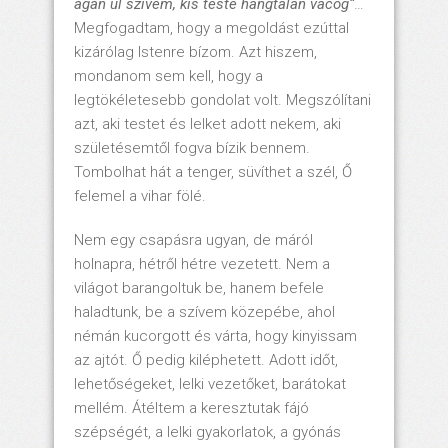
ágán ül szivem, kis teste hangtalan vacog“
…
Megfogadtam, hogy a megoldást ezúttal
kizárólag Istenre bízom. Azt hiszem,
mondanom sem kell, hogy a
legtökéletesebb gondolat volt. Megszólítani
azt, aki testet és lelket adott nekem, aki
születésemtől fogva bízik bennem.
Tombolhat hát a tenger, süvíthet a szél, Ő
felemel a vihar fölé.
Nem egy csapásra ugyan, de máról
holnapra, hétről hétre vezetett. Nem a
világot barangoltuk be, hanem befele
haladtunk, be a szívem közepébe, ahol
némán kucorgott és várta, hogy kinyissam
az ajtót. Ő pedig kiléphetett. Adott időt,
lehetőségeket, lelki vezetőket, barátokat
mellém. Átéltem a keresztutak fájó
szépségét, a lelki gyakorlatok, a gyónás