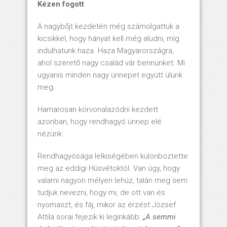
Kézen fogott
A nagybőjt kezdetén még számolgattuk a
kicsikkel, hogy hányat kell még aludni, míg
indulhatunk haza. Haza Magyarországra,
ahol szerető nagy család vár bennünket. Mi
ugyanis minden nagy ünnepet együtt ülünk
meg.
Hamarosan körvonalazódni kezdett
azonban, hogy rendhagyó ünnep elé
nézünk.
Rendhagyósága lelkiségében különböztette
meg az eddigi Húsvétoktól. Van úgy, hogy
valami nagyon mélyen lehúz, talán meg sem
tudjuk nevezni, hogy mi, de ott van és
nyomaszt, és fáj, mikor az érzést József
Attila sorai fejezik ki leginkább:
„A semmi