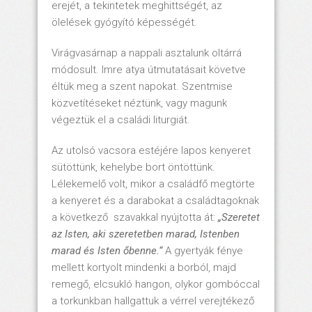
erejét, a tekintetek meghittségét, az
ölelések gyógyító képességét.
Virágvasárnap a nappali asztalunk oltárrá
módosult. Imre atya útmutatásait követve
éltük meg a szent napokat. Szentmise
közvetítéseket néztünk, vagy magunk
végeztük el a családi liturgiát.
Az utolsó vacsora estéjére lapos kenyeret
sütöttünk, kehelybe bort öntöttünk.
Lélekemelő volt, mikor a családfő megtörte
a kenyeret és a darabokat a családtagoknak
a következő szavakkal nyújtotta át:
„Szeretet
az Isten, aki szeretetben marad, Istenben
marad és Isten őbenne.“
A gyertyák fénye
mellett kortyolt mindenki a borból, majd
remegő, elcsukló hangon, olykor gombóccal
a torkunkban hallgattuk a vérrel verejtékező