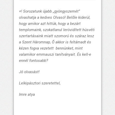
+! Sorozatunk újabb „gyöngyszemét”
olvashatja a kedves Olvasó! Belőle kiderül,
hogy amikor azt hittük, hogy a bezárt
templomaink, szokatlanul lerövidített húsvéti
szertartásaink miatt szomorú és száraz lesz
a Szent Háromnap, Ő akkor is feltámadt és
kézen fogva vezetett bennünket, mint
valamikor emmauszi tanítványait. És kell-e
ennél fontosabb?
Jó olvasást!
Lelkipásztori szeretettel,
Imre atya