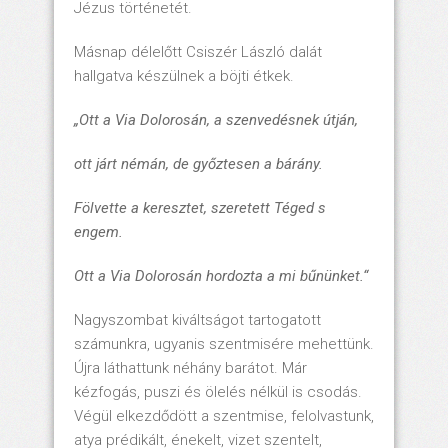
Jézus történetét.
Másnap délelőtt Csiszér László dalát
hallgatva készülnek a böjti étkek.
„Ott a Via Dolorosán, a szenvedésnek útján,
ott járt némán, de győztesen a bárány.
Fölvette a keresztet, szeretett Téged s
engem.
Ott a Via Dolorosán hordozta a mi bűnünket.“
Nagyszombat kiváltságot tartogatott
számunkra, ugyanis szentmisére mehettünk.
Újra láthattunk néhány barátot. Már
kézfogás, puszi és ölelés nélkül is csodás.
Végül elkezdődött a szentmise, felolvastunk,
atya prédikált, énekelt, vizet szentelt,