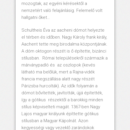
mozogtak, az egyéni kérésektől a
nemzetért való felajánlásig. Felemelő volt
hallgatni őket…
Schultheis Éva az aacheni dómot helyezte
el térben és időben. Nagy Károly frank király,
Aachent tette meg birodalma központjának.
A dóm oktogon részét is ő építette, bizánci
stílusban. Római településekről származik a
márványpadló és az oszlopok (kevés
látható ma belőlük, mert a Rajna-vidék
francia megszállása alatt nagy részét
Párizsba hurcolták). Az idők folyamán a
dómot bővítették, javították, újjá építették,
így a gótikus részektől a barokkig minden
stílus képviselteti magát. 1367-ben Nagy
Lajos magyar királyunk építtette gótikus
stílusban a Magyar Kápolnát. Azon
kegyességi vagy vezeklő zarándokok