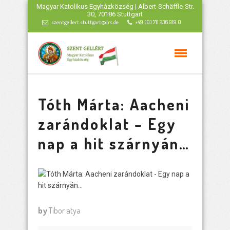
Magyar Katolikus Egyházközség | Albert-Schäffle-Str.
30, 70186 Stuttgart
szentgellert.stuttgart@drs.de
+49 (0) 711 236 919 0
Tóth Márta: Aacheni
zarándoklat – Egy
nap a hit szárnyán…
by
Tibor atya