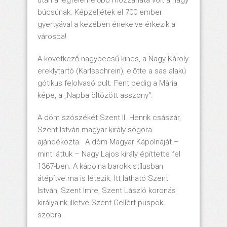
után a legfelemelőbb mozzanata volt a nagy
búcsúnak. Képzeljétek el 700 ember
gyertyával a kezében énekelve érkezik a
városba!
A következő nagybecsű kincs, a Nagy Károly
ereklytartó (Karlsschrein), előtte a sas alakú
gótikus felolvasó pult. Fent pedig a Mária
képe, a „Napba öltözött asszony“.
A dóm szószékét Szent II. Henrik császár,
Szent István magyar király sógora
ajándékozta. A dóm Magyar Kápolnáját –
mint láttuk – Nagy Lajos király építtette fel
1367-ben. A kápolna barokk stílusban
átépítve ma is létezik. Itt látható Szent
István, Szent Imre, Szent László koronás
királyaink illetve Szent Gellért püspök
szobra.