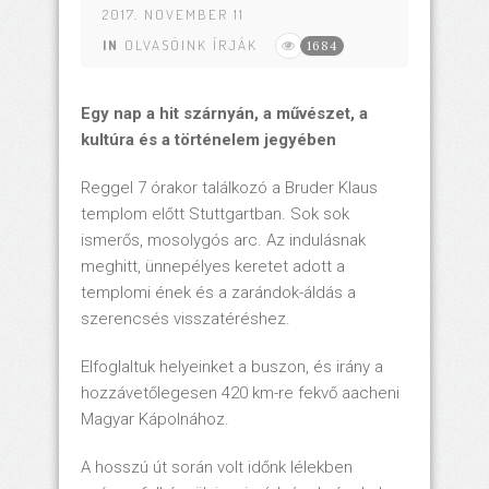
2017. NOVEMBER 11
IN
OLVASÓINK ÍRJÁK
1684
Egy nap a hit szárnyán, a művészet, a
kultúra és a történelem jegyében
Reggel 7 órakor találkozó a Bruder Klaus
templom előtt Stuttgartban. Sok sok
ismerős, mosolygós arc. Az indulásnak
meghitt, ünnepélyes keretet adott a
templomi ének és a zarándok-áldás a
szerencsés visszatéréshez.
Elfoglaltuk helyeinket a buszon, és irány a
hozzávetőlegesen 420 km-re fekvő aacheni
Magyar Kápolnához.
A hosszú út során volt időnk lélekben