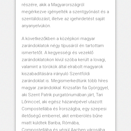
részére, akik a Magyarországról
megérkezve igényelték a szentgyónást és a
szentáldozást, illetve az igehirdetést saját
anyanyelvükön.
A következőkben a középkori magyar
zarándoklatok négy típusáról én tartottam
ismertetőt. A kegyességi és vezeklő
zarándoklatokon kívül szóba került a lovagi,
valamint a törökök által elrabolt magyarok
kiszabadítására irányuló Szentföldi
zarándoklat is. Megismerkedtünk több híres
magyar zarándokkal: Krizsafán fia Györggyel,
aki Szent Patrik purgatóriumában járt, Tari
Lőrinccel, aki egész házanépével utazott
Compostellába és Írországba, egy szepesi
illetőségű emberrel, akit emberölés bűne
miatt küldtek Bariba, Rómába,
Compostellába és végül Aachen városába,