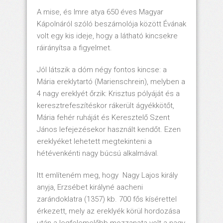
A mise, és Imre atya 650 éves Magyar
Kápolnáról szóló beszámolója között Évának
volt egy kis ideje, hogy a látható kincsekre
ráirányítsa a figyelmet.
Jól látszik a dóm négy fontos kincse: a
Mária ereklytartó (Marienschrein), melyben a
4 nagy ereklyét őrzik: Krisztus pólyáját és a
keresztrefeszítéskor rákerült ágyékkötőt,
Mária fehér ruháját és Keresztelő Szent
János lefejezésekor használt kendőt. Ezen
ereklyéket lehetett megtekinteni a
hétévenkénti nagy búcsú alkalmával.
Itt említeném meg, hogy Nagy Lajos király
anyja, Erzsébet királyné aacheni
zarándoklatra (1357) kb. 700 fős kísérettel
érkezett, mely az ereklyék körül hordozása