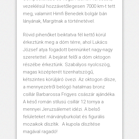
vezeklésül hozzávetőlegesen 7000 km-t tett
meg, valamint Himfi Benedek bolgár bán
lányának, Margitnak a történetével.
Rövid pihenőket beiktatva fél kettő körül
érkeztünk meg a dóm térre, ahol Lukács
József atya fogadott bennünket nagy-nagy
szeretettel. A bejárat felől a dóm oktogon
részébe érkeztünk. Szabályos nyolcszög,
magas középterét tizenhatszögű,
kétszintes körüljáró övezi. Az oktogon dísze,
a mennyezetről belógó hatalmas bronz
csillár Barbarossa Frigyes császár ajándéka.
A késő román stílusú csillár 12 tornya a
mennyei Jeruzsálemet idézi. A belső
felületeket márványburkolat és figurális
mozaikok díszítik. A kupola díszítése
magával ragadó!