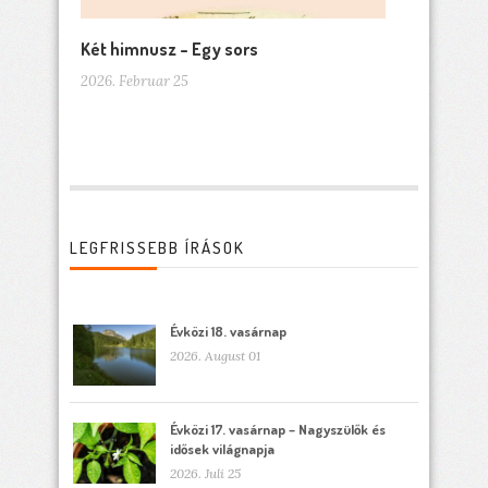
Két himnusz – Egy sors
2026. Februar 25
LEGFRISSEBB ÍRÁSOK
Évközi 18. vasárnap
2026. August 01
Évközi 17. vasárnap – Nagyszülők és
idősek világnapja
2026. Juli 25