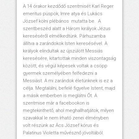
A 14 órakor kezdődő szentmisét Karl Reger
emeritus püspök, Imre atya és Lukács
József kölni plébános mutatta be. A
szentbeszéd alatt a Három királyok Jézus
kereséséről elmélkedtünk. Párhuzamba
állítva a zarándokok Isten keresésével. A
királyok elindultak az újszülött Messiás
keresésére, kitartottak minden viszontagság
között, és végül képesek voltak a csöpp
gyermek személyében felfedezni a
Messiást. A mi zarándok életünknek is ez a
célja. Megtalálni, befelé figyelve Istent, majd
a másik emberben is meglátni Őt. A
szentmise már a facebookon is
megtekinthető, ahol meghallhatjátok, milyen
szavakkal le nem írható zenei élményben
volt részünk az Ács József kórus és
Palatinus Violetta művésznő jóvoltából.