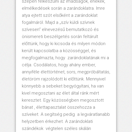
szépen felkészülni az imádságok, énekek,
elmélkedések során a zarándoklatra. Imre
atya ejtett szót elsőként a zarándoklat
fogalmáról. Majd a „szív küldi szívnek
szívesen“ elnevezésű bemutatkozó és
önismereti beszélgetés során feltárult
előttünk, hogy ki kicsoda és milyen módon
került kapcsolatba a közösséggel, és
megfogalmazta, hogy zarándoklatának mi a
célja. Csodálatos, hogy ahány ember,
annyiféle élettörténet, sors, megpróbáltatás,
életöröm rajzolódott ki előttünk. Mennyivel
könnyebb a sebeket begyógyítani, ha van
kivel megosztani az élet által ránk mért
keresztet. Egy közösségben megosztott
bánat , élettapasztalat összehozza a
szíveket. A segítség pedig a legváratlanabb
helyzetben érkezhet. A zarándoklati
szándékok végtelen széles skálán