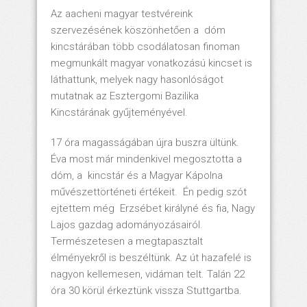
Az aacheni magyar testvéreink
szervezésének köszönhetően a dóm
kincstárában több csodálatosan finoman
megmunkált magyar vonatkozású kincset is
láthattunk, melyek nagy hasonlóságot
mutatnak az Esztergomi Bazilika
Kincstárának gyűjteményével.
17 óra magasságában újra buszra ültünk.
Éva most már mindenkivel megosztotta a
dóm, a kincstár és a Magyar Kápolna
művészettörténeti értékeit. Én pedig szót
ejtettem még Erzsébet királyné és fia, Nagy
Lajos gazdag adományozásairól.
Természetesen a megtapasztalt
élményekről is beszéltünk. Az út hazafelé is
nagyon kellemesen, vidáman telt. Talán 22
óra 30 körül érkeztünk vissza Stuttgartba.