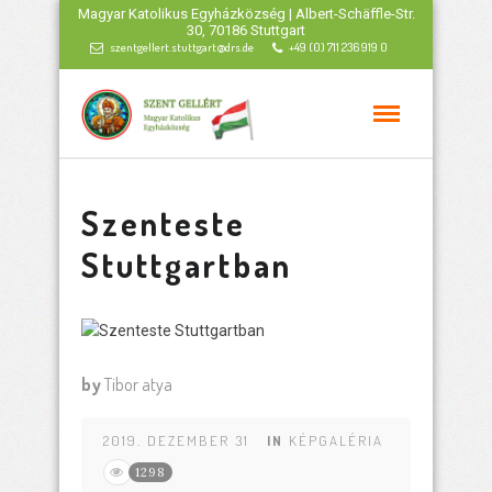
Magyar Katolikus Egyházközség | Albert-Schäffle-Str.
30, 70186 Stuttgart
szentgellert.stuttgart@drs.de
+49 (0) 711 236 919 0
Szenteste
Stuttgartban
by
Tibor atya
2019. DEZEMBER 31
IN
KÉPGALÉRIA
1298