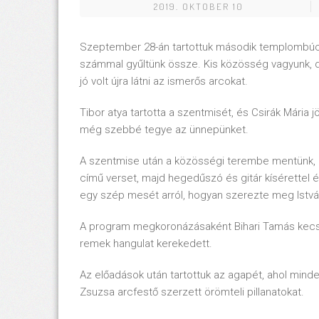
2019. OKTOBER 10
Szeptember 28-án tartottuk második templombú
számmal gyűltünk össze. Kis közösség vagyunk, de
jó volt újra látni az ismerős arcokat.
Tibor atya tartotta a szentmisét, és Csirák Mária
még szebbé tegye az ünnepünket.
A szentmise után a közösségi terembe mentünk, ah
című verset, majd hegedűszó és gitár kísérettel é
egy szép mesét arról, hogyan szerezte meg Istvá
A program megkoronázásaként Bihari Tamás kecske
remek hangulat kerekedett.
Az előadások után tartottuk az agapét, ahol minde
Zsuzsa arcfestő szerzett örömteli pillanatokat.