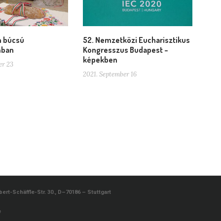
n búcsú
52. Nemzetközi Eucharisztikus
mban
Kongresszus Budapest –
képekben
er 23
2021. September 16
rt-Schäffle-Str. 30., D–70186 – Stuttgart
e