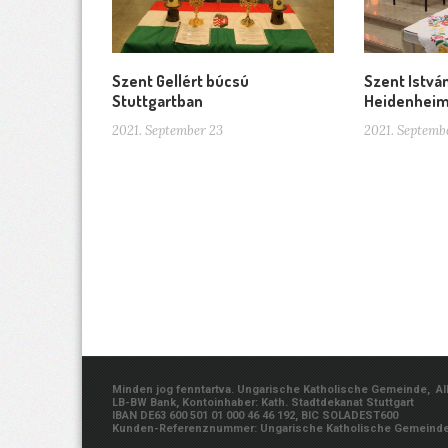
Szent Gellért búcsú
Szent Istvá
Stuttgartban
Heidenhei
2021. September 23
2021. Septemb
Minden jog fenntartva. Ungarische Katholische Gemeinde, Albe
LB-BW Bank, Kontoinhaber: Kath. Stadtdekanat Stuttgart
IBAN DE63 600 501 01 000 46 46 192, BIC SOLADEST600
Kunden-Referenznummer: Ungarische Katholische Gemeind