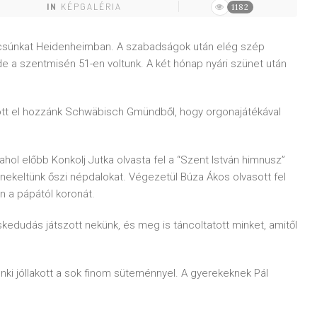
IN
KÉPGALÉRIA
1182
csúnkat Heidenheimban. A szabadságok után elég szép
 a szentmisén 51-en voltunk. A két hónap nyári szünet után
 jött el hozzánk Schwäbisch Gmündből, hogy orgonajátékával
ol előbb Konkolj Jutka olvasta fel a “Szent István himnusz”
nekeltünk őszi népdalokat. Végezetül Búza Ákos olvasott fel
n a pápától koronát.
dudás játszott nekünk, és meg is táncoltatott minket, amitől
nki jóllakott a sok finom süteménnyel. A gyerekeknek Pál