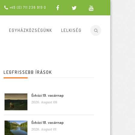
+49 (0) 711 236 919 0
EGYHÁZKÖZSÉGÜNK
LELKISÉG
LEGFRISSEBB ÍRÁSOK
Évközi 19. vasárnap
2026. August 08
Évközi 18. vasárnap
2026. August 01