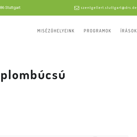
86 Stuttgart
szentgellert.stuttgart@drs.de
MISÉZŐHELYEINK
PROGRAMOK
ÍRÁSOK
mplombúcsú