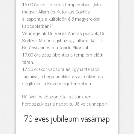
15.00 órakor fórum a templomban: „Mi a
magyar Állam és Katolikus Egyház
álláspontja a külföldön élő magyarokkal
kapcsolatban?“
Vendégeink: Dr. Veres András püspök, Dr.
Soltész Miklós egyházügyi államtitkár, Dr.
Berényi János stuttgarti főkonzul.
17.00 óra zászlóbontás a templom előtti
téren.
17.30 órakor vacsora az Egyháztanács
tagjaival, a Legátusokkal és az önkéntes
segítőkkel a Közösségi Teremben.
Hálával és köszönettel szívünkben
hordozzuk ezt a napot is. Jó volt ünnepelni!
70 éves jubileum vasárnap