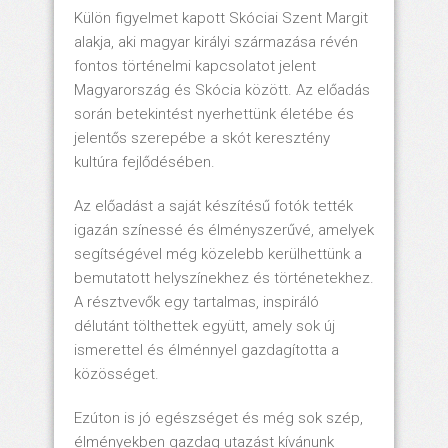
Külön figyelmet kapott Skóciai Szent Margit
alakja, aki magyar királyi származása révén
fontos történelmi kapcsolatot jelent
Magyarország és Skócia között. Az előadás
során betekintést nyerhettünk életébe és
jelentős szerepébe a skót keresztény
kultúra fejlődésében.
Az előadást a saját készítésű fotók tették
igazán színessé és élményszerűvé, amelyek
segítségével még közelebb kerülhettünk a
bemutatott helyszínekhez és történetekhez.
A résztvevők egy tartalmas, inspiráló
délutánt tölthettek együtt, amely sok új
ismerettel és élménnyel gazdagította a
közösséget.
Ezúton is jó egészséget és még sok szép,
élményekben gazdag utazást kívánunk