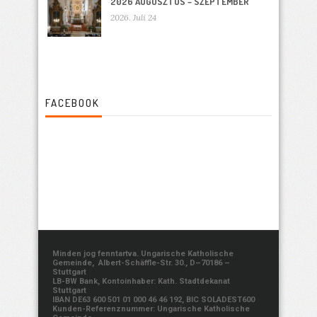
2026 AUGUSZTUS – SZEPTEMBER
2026. Juli 24
FACEBOOK
Minden jog fenntartva. Ungarische Katholische
Gemeinde, Albert-Schäffle-Str. 30., D–70186 –
Stuttgart
LB-BW Bank, Kontoinhaber: Kath. Stadtdekanat
Stuttgart
IBAN DE63 600 501 01 000 46 46 192, BIC SOLADEST600
Kunden-Referenznummer: Ungarische Katholische