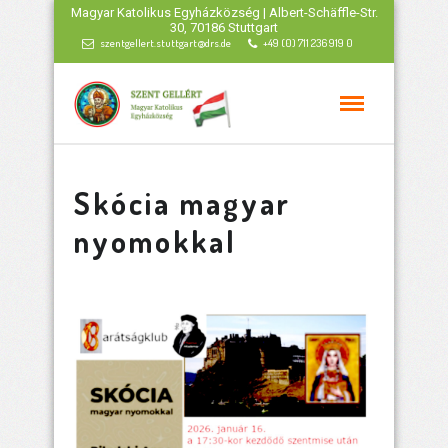
Magyar Katolikus Egyházközség | Albert-Schäffle-Str.
30, 70186 Stuttgart
szentgellert.stuttgart@drs.de
+49 (0) 711 236 919 0
Skócia magyar
nyomokkal